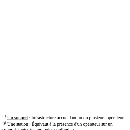
⁽¹⁾
Un support
: Infrastructure accueillant un ou plusieurs opérateurs.
⁽²⁾
Une station
: Équivaut à la présence d'un opérateur sur un
support, toutes technologies confondues.