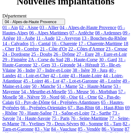
Nouvelles implantations
Département
04 - Alpes-de-Haute Provence
01 - Ain
02 - Aisne
03 - Allier
04 - Alpes-de-Haute Provence
05 -
Hautes-Alpes
06 - Alpes Maritimes
07 - Ardèche
08 - Ardennes
09 -
Ariège
10 - Aube
11 - Aude
12 - Aveyron
13 - Bouches-du-Rhône
14 - Calvados
15 - Cantal
16 - Charente
17 - Charente-Maritime
18
- Cher
19 - Corrèze
21 - Côte d'Or
22 - Côtes d'Armor
23 - Creuse
24 - Dordogne
25 - Doubs
26 - Drôme
27 - Eure
28 - Eure-et-Loir
29 - Finistère
2A - Corse du Sud
2B - Haute-Corse
30 - Gard
31 -
Haute-Garonne
32 - Gers
33 - Gironde
34 - Hérault
35 - Ille-et-
Vilaine
36 - Indre
37 - Indre-et-Loire
38 - Isère
39 - Jura
40 -
Landes
41 - Loir-et-Cher
42 - Loire
43 - Haute-Loire
44 - Loire-
Atlantique
45 - Loiret
46 - Lot
47 - Lot-et-Garonne
48 - Lozère
49 -
Maine-et-Loire
50 - Manche
51 - Marne
52 - Haute-Marne
53 -
Mayenne
54 - Meurthe-et-Moselle
55 - Meuse
56 - Morbihan
57 -
Moselle
58 - Nièvre
59 - Nord
60 - Oise
61 - Orne
62 - Pas-de-
Calais
63 - Puy-de-Dôme
64 - Pyrénées-Atlantiques
65 - Hautes-
Pyrénées
66 - Pyrénées-Orientales
67 - Bas-Rhin
68 - Haut-Rhin
69
- Rhône
70 - Haute-Saône
71 - Saône-et-Loire
72 - Sarthe
73 -
Savoie
74 - Haute-Savoie
75 - Paris
76 - Seine-Maritime
77 - Seine-
et-Marne
78 - Yvelines
79 - Deux-Sèvres
80 - Somme
81 - Tarn
82 -
Tarn-et-Garonne
83 - Var
84 - Vaucluse
85 - Vendée
86 - Vienne
87