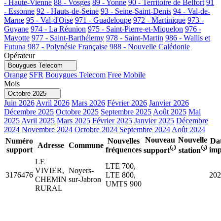
- Haute-Vienne
88 - Vosges
89 - Yonne
90 - Territoire de Belfort
91
- Essonne
92 - Hauts-de-Seine
93 - Seine-Saint-Denis
94 - Val-de-
Marne
95 - Val-d'Oise
971 - Guadeloupe
972 - Martinique
973 -
Guyane
974 - La Réunion
975 - Saint-Pierre-et-Miquelon
976 -
Mayotte
977 - Saint-Barthélemy
978 - Saint-Martin
986 - Wallis et
Futuna
987 - Polynésie Française
988 - Nouvelle Calédonie
Opérateur
Bouygues Telecom
Orange
SFR
Bouygues Telecom
Free Mobile
Mois
Octobre 2025
Juin 2026
Avril 2026
Mars 2026
Février 2026
Janvier 2026
Décembre 2025
Octobre 2025
Septembre 2025
Août 2025
Mai
2025
Avril 2025
Mars 2025
Février 2025
Janvier 2025
Décembre
2024
Novembre 2024
Octobre 2024
Septembre 2024
Août 2024
Nouveau
Nouvelle
Numéro
Nouvelles
Da
Adresse
Commune
support
fréquences
imp
support⁽¹⁾
station⁽²⁾
LE
LTE 700,
VIVIER,
Noyers-
3176476
LTE 800,
202
CHEMIN
sur-Jabron
UMTS 900
RURAL