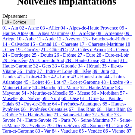
Nouvelles implantations
Département
19 - Corrèze
01 - Ain
02 - Aisne
03 - Allier
04 - Alpes-de-Haute Provence
05 -
Hautes-Alpes
06 - Alpes Maritimes
07 - Ardèche
08 - Ardennes
09 -
Ariège
10 - Aube
11 - Aude
12 - Aveyron
13 - Bouches-du-Rhône
14 - Calvados
15 - Cantal
16 - Charente
17 - Charente-Maritime
18
- Cher
19 - Corrèze
21 - Côte d'Or
22 - Côtes d'Armor
23 - Creuse
24 - Dordogne
25 - Doubs
26 - Drôme
27 - Eure
28 - Eure-et-Loir
29 - Finistère
2A - Corse du Sud
2B - Haute-Corse
30 - Gard
31 -
Haute-Garonne
32 - Gers
33 - Gironde
34 - Hérault
35 - Ille-et-
Vilaine
36 - Indre
37 - Indre-et-Loire
38 - Isère
39 - Jura
40 -
Landes
41 - Loir-et-Cher
42 - Loire
43 - Haute-Loire
44 - Loire-
Atlantique
45 - Loiret
46 - Lot
47 - Lot-et-Garonne
48 - Lozère
49 -
Maine-et-Loire
50 - Manche
51 - Marne
52 - Haute-Marne
53 -
Mayenne
54 - Meurthe-et-Moselle
55 - Meuse
56 - Morbihan
57 -
Moselle
58 - Nièvre
59 - Nord
60 - Oise
61 - Orne
62 - Pas-de-
Calais
63 - Puy-de-Dôme
64 - Pyrénées-Atlantiques
65 - Hautes-
Pyrénées
66 - Pyrénées-Orientales
67 - Bas-Rhin
68 - Haut-Rhin
69
- Rhône
70 - Haute-Saône
71 - Saône-et-Loire
72 - Sarthe
73 -
Savoie
74 - Haute-Savoie
75 - Paris
76 - Seine-Maritime
77 - Seine-
et-Marne
78 - Yvelines
79 - Deux-Sèvres
80 - Somme
81 - Tarn
82 -
Tarn-et-Garonne
83 - Var
84 - Vaucluse
85 - Vendée
86 - Vienne
87