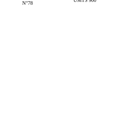
UMTS 900
N°78