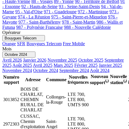
- Haute-Vienne
88 - Vosges
89 - Yonne
90 - Territoire de Belfort
91
- Essonne
92 - Hauts-de-Seine
93 - Seine-Saint-Denis
94 - Val-de-
Marne
95 - Val-d'Oise
971 - Guadeloupe
972 - Martinique
973 -
Guyane
974 - La Réunion
975 - Saint-Pierre-et-Miquelon
976 -
Mayotte
977 - Saint-Barthélemy
978 - Saint-Martin
986 - Wallis et
Futuna
987 - Polynésie Française
988 - Nouvelle Calédonie
Opérateur
Bouygues Telecom
Orange
SFR
Bouygues Telecom
Free Mobile
Mois
Octobre 2024
Avril 2026
Janvier 2026
Novembre 2025
Octobre 2025
Septembre
2025
Août 2025
Avril 2025
Mars 2025
Février 2025
Janvier 2025
Novembre 2024
Octobre 2024
Septembre 2024
Août 2024
Nouveau
Nouvelle
Numéro
Nouvelles
Adresse
Commune
support
fréquences
support⁽¹⁾
station⁽²⁾
BOIS DE
CHARLAT,
LTE 700,
Collonges-
3013852
CHEMIN
LTE 800,
la-Rouge
RURAL DE
UMTS 900
CHARLAT
CUSSAC,
LTE 700,
Chemin
Saint-
2972303
LTE 800,
d'exploitation
Angel