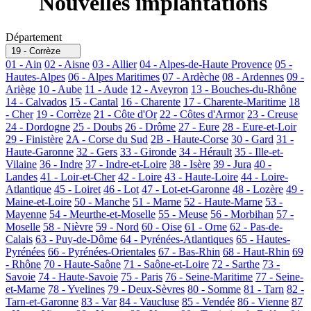
Nouvelles implantations
Département
19 - Corrèze
01 - Ain
02 - Aisne
03 - Allier
04 - Alpes-de-Haute Provence
05 -
Hautes-Alpes
06 - Alpes Maritimes
07 - Ardèche
08 - Ardennes
09 -
Ariège
10 - Aube
11 - Aude
12 - Aveyron
13 - Bouches-du-Rhône
14 - Calvados
15 - Cantal
16 - Charente
17 - Charente-Maritime
18
- Cher
19 - Corrèze
21 - Côte d'Or
22 - Côtes d'Armor
23 - Creuse
24 - Dordogne
25 - Doubs
26 - Drôme
27 - Eure
28 - Eure-et-Loir
29 - Finistère
2A - Corse du Sud
2B - Haute-Corse
30 - Gard
31 -
Haute-Garonne
32 - Gers
33 - Gironde
34 - Hérault
35 - Ille-et-
Vilaine
36 - Indre
37 - Indre-et-Loire
38 - Isère
39 - Jura
40 -
Landes
41 - Loir-et-Cher
42 - Loire
43 - Haute-Loire
44 - Loire-
Atlantique
45 - Loiret
46 - Lot
47 - Lot-et-Garonne
48 - Lozère
49 -
Maine-et-Loire
50 - Manche
51 - Marne
52 - Haute-Marne
53 -
Mayenne
54 - Meurthe-et-Moselle
55 - Meuse
56 - Morbihan
57 -
Moselle
58 - Nièvre
59 - Nord
60 - Oise
61 - Orne
62 - Pas-de-
Calais
63 - Puy-de-Dôme
64 - Pyrénées-Atlantiques
65 - Hautes-
Pyrénées
66 - Pyrénées-Orientales
67 - Bas-Rhin
68 - Haut-Rhin
69
- Rhône
70 - Haute-Saône
71 - Saône-et-Loire
72 - Sarthe
73 -
Savoie
74 - Haute-Savoie
75 - Paris
76 - Seine-Maritime
77 - Seine-
et-Marne
78 - Yvelines
79 - Deux-Sèvres
80 - Somme
81 - Tarn
82 -
Tarn-et-Garonne
83 - Var
84 - Vaucluse
85 - Vendée
86 - Vienne
87