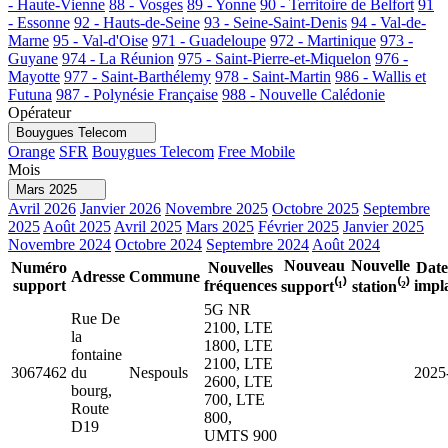
- Haute-Vienne
88 - Vosges
89 - Yonne
90 - Territoire de Belfort
91
- Essonne
92 - Hauts-de-Seine
93 - Seine-Saint-Denis
94 - Val-de-
Marne
95 - Val-d'Oise
971 - Guadeloupe
972 - Martinique
973 -
Guyane
974 - La Réunion
975 - Saint-Pierre-et-Miquelon
976 -
Mayotte
977 - Saint-Barthélemy
978 - Saint-Martin
986 - Wallis et
Futuna
987 - Polynésie Française
988 - Nouvelle Calédonie
Opérateur
Bouygues Telecom
Orange
SFR
Bouygues Telecom
Free Mobile
Mois
Mars 2025
Avril 2026
Janvier 2026
Novembre 2025
Octobre 2025
Septembre
2025
Août 2025
Avril 2025
Mars 2025
Février 2025
Janvier 2025
Novembre 2024
Octobre 2024
Septembre 2024
Août 2024
Nouveau
Nouvelle
Numéro
Nouvelles
Date
Adresse
Commune
support
fréquences
impl
support⁽¹⁾
station⁽²⁾
5G NR
Rue De
2100, LTE
la
1800, LTE
fontaine
2100, LTE
3067462
du
Nespouls
2025
2600, LTE
bourg,
700, LTE
Route
800,
D19
UMTS 900