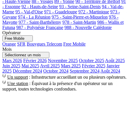
- Haute-Vienne
88 - Vosges
89 - Yonne
90 - Territoire de Belfort
91
- Essonne
92 - Hauts-de-Seine
93 - Seine-Saint-Denis
94 - Val-de-
Marne
95 - Val-d'Oise
971 - Guadeloupe
972 - Martinique
973 -
Guyane
974 - La Réunion
975 - Saint-Pierre-et-Miquelon
976 -
Mayotte
977 - Saint-Barthélemy
978 - Saint-Martin
986 - Wallis et
Futuna
987 - Polynésie Française
988 - Nouvelle Calédonie
Opérateur
Free Mobile
Orange
SFR
Bouygues Telecom
Free Mobile
Mois
Sélectionnez un mois
Mars 2026
Février 2026
Novembre 2025
Octobre 2025
Août 2025
Juin 2025
Mai 2025
Avril 2025
Mars 2025
Février 2025
Janvier
2025
Décembre 2024
Octobre 2024
Septembre 2024
Août 2024
⁽¹⁾
Un support
: Infrastructure accueillant un ou plusieurs opérateurs.
⁽²⁾
Une station
: Équivaut à la présence d'un opérateur sur un
support, toutes technologies confondues.