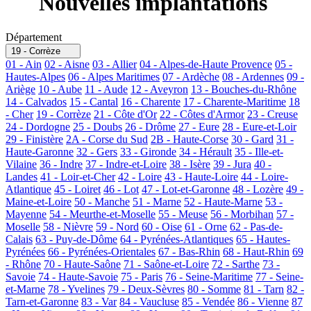
Nouvelles implantations
Département
19 - Corrèze
01 - Ain
02 - Aisne
03 - Allier
04 - Alpes-de-Haute Provence
05 -
Hautes-Alpes
06 - Alpes Maritimes
07 - Ardèche
08 - Ardennes
09 -
Ariège
10 - Aube
11 - Aude
12 - Aveyron
13 - Bouches-du-Rhône
14 - Calvados
15 - Cantal
16 - Charente
17 - Charente-Maritime
18
- Cher
19 - Corrèze
21 - Côte d'Or
22 - Côtes d'Armor
23 - Creuse
24 - Dordogne
25 - Doubs
26 - Drôme
27 - Eure
28 - Eure-et-Loir
29 - Finistère
2A - Corse du Sud
2B - Haute-Corse
30 - Gard
31 -
Haute-Garonne
32 - Gers
33 - Gironde
34 - Hérault
35 - Ille-et-
Vilaine
36 - Indre
37 - Indre-et-Loire
38 - Isère
39 - Jura
40 -
Landes
41 - Loir-et-Cher
42 - Loire
43 - Haute-Loire
44 - Loire-
Atlantique
45 - Loiret
46 - Lot
47 - Lot-et-Garonne
48 - Lozère
49 -
Maine-et-Loire
50 - Manche
51 - Marne
52 - Haute-Marne
53 -
Mayenne
54 - Meurthe-et-Moselle
55 - Meuse
56 - Morbihan
57 -
Moselle
58 - Nièvre
59 - Nord
60 - Oise
61 - Orne
62 - Pas-de-
Calais
63 - Puy-de-Dôme
64 - Pyrénées-Atlantiques
65 - Hautes-
Pyrénées
66 - Pyrénées-Orientales
67 - Bas-Rhin
68 - Haut-Rhin
69
- Rhône
70 - Haute-Saône
71 - Saône-et-Loire
72 - Sarthe
73 -
Savoie
74 - Haute-Savoie
75 - Paris
76 - Seine-Maritime
77 - Seine-
et-Marne
78 - Yvelines
79 - Deux-Sèvres
80 - Somme
81 - Tarn
82 -
Tarn-et-Garonne
83 - Var
84 - Vaucluse
85 - Vendée
86 - Vienne
87