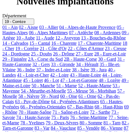
Nouvelles implantations
Département
19 - Corrèze
01 - Ain
02 - Aisne
03 - Allier
04 - Alpes-de-Haute Provence
05 -
Hautes-Alpes
06 - Alpes Maritimes
07 - Ardèche
08 - Ardennes
09 -
Ariège
10 - Aube
11 - Aude
12 - Aveyron
13 - Bouches-du-Rhône
14 - Calvados
15 - Cantal
16 - Charente
17 - Charente-Maritime
18
- Cher
19 - Corrèze
21 - Côte d'Or
22 - Côtes d'Armor
23 - Creuse
24 - Dordogne
25 - Doubs
26 - Drôme
27 - Eure
28 - Eure-et-Loir
29 - Finistère
2A - Corse du Sud
2B - Haute-Corse
30 - Gard
31 -
Haute-Garonne
32 - Gers
33 - Gironde
34 - Hérault
35 - Ille-et-
Vilaine
36 - Indre
37 - Indre-et-Loire
38 - Isère
39 - Jura
40 -
Landes
41 - Loir-et-Cher
42 - Loire
43 - Haute-Loire
44 - Loire-
Atlantique
45 - Loiret
46 - Lot
47 - Lot-et-Garonne
48 - Lozère
49 -
Maine-et-Loire
50 - Manche
51 - Marne
52 - Haute-Marne
53 -
Mayenne
54 - Meurthe-et-Moselle
55 - Meuse
56 - Morbihan
57 -
Moselle
58 - Nièvre
59 - Nord
60 - Oise
61 - Orne
62 - Pas-de-
Calais
63 - Puy-de-Dôme
64 - Pyrénées-Atlantiques
65 - Hautes-
Pyrénées
66 - Pyrénées-Orientales
67 - Bas-Rhin
68 - Haut-Rhin
69
- Rhône
70 - Haute-Saône
71 - Saône-et-Loire
72 - Sarthe
73 -
Savoie
74 - Haute-Savoie
75 - Paris
76 - Seine-Maritime
77 - Seine-
et-Marne
78 - Yvelines
79 - Deux-Sèvres
80 - Somme
81 - Tarn
82 -
Tarn-et-Garonne
83 - Var
84 - Vaucluse
85 - Vendée
86 - Vienne
87