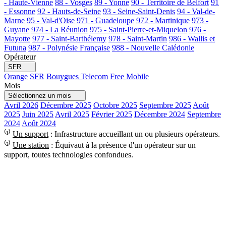
- Haute-Vienne
88 - Vosges
89 - Yonne
90 - Territoire de Belfort
91
- Essonne
92 - Hauts-de-Seine
93 - Seine-Saint-Denis
94 - Val-de-
Marne
95 - Val-d'Oise
971 - Guadeloupe
972 - Martinique
973 -
Guyane
974 - La Réunion
975 - Saint-Pierre-et-Miquelon
976 -
Mayotte
977 - Saint-Barthélemy
978 - Saint-Martin
986 - Wallis et
Futuna
987 - Polynésie Française
988 - Nouvelle Calédonie
Opérateur
SFR
Orange
SFR
Bouygues Telecom
Free Mobile
Mois
Sélectionnez un mois
Avril 2026
Décembre 2025
Octobre 2025
Septembre 2025
Août
2025
Juin 2025
Avril 2025
Février 2025
Décembre 2024
Septembre
2024
Août 2024
⁽¹⁾
Un support
: Infrastructure accueillant un ou plusieurs opérateurs.
⁽²⁾
Une station
: Équivaut à la présence d'un opérateur sur un
support, toutes technologies confondues.