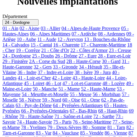
Nouvelles implantations
Département
24 - Dordogne
01 - Ain
02 - Aisne
03 - Allier
04 - Alpes-de-Haute Provence
05 -
Hautes-Alpes
06 - Alpes Maritimes
07 - Ardèche
08 - Ardennes
09 -
Ariège
10 - Aube
11 - Aude
12 - Aveyron
13 - Bouches-du-Rhône
14 - Calvados
15 - Cantal
16 - Charente
17 - Charente-Maritime
18
- Cher
19 - Corrèze
21 - Côte d'Or
22 - Côtes d'Armor
23 - Creuse
24 - Dordogne
25 - Doubs
26 - Drôme
27 - Eure
28 - Eure-et-Loir
29 - Finistère
2A - Corse du Sud
2B - Haute-Corse
30 - Gard
31 -
Haute-Garonne
32 - Gers
33 - Gironde
34 - Hérault
35 - Ille-et-
Vilaine
36 - Indre
37 - Indre-et-Loire
38 - Isère
39 - Jura
40 -
Landes
41 - Loir-et-Cher
42 - Loire
43 - Haute-Loire
44 - Loire-
Atlantique
45 - Loiret
46 - Lot
47 - Lot-et-Garonne
48 - Lozère
49 -
Maine-et-Loire
50 - Manche
51 - Marne
52 - Haute-Marne
53 -
Mayenne
54 - Meurthe-et-Moselle
55 - Meuse
56 - Morbihan
57 -
Moselle
58 - Nièvre
59 - Nord
60 - Oise
61 - Orne
62 - Pas-de-
Calais
63 - Puy-de-Dôme
64 - Pyrénées-Atlantiques
65 - Hautes-
Pyrénées
66 - Pyrénées-Orientales
67 - Bas-Rhin
68 - Haut-Rhin
69
- Rhône
70 - Haute-Saône
71 - Saône-et-Loire
72 - Sarthe
73 -
Savoie
74 - Haute-Savoie
75 - Paris
76 - Seine-Maritime
77 - Seine-
et-Marne
78 - Yvelines
79 - Deux-Sèvres
80 - Somme
81 - Tarn
82 -
Tarn-et-Garonne
83 - Var
84 - Vaucluse
85 - Vendée
86 - Vienne
87