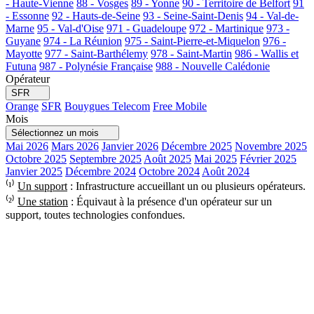
- Haute-Vienne
88 - Vosges
89 - Yonne
90 - Territoire de Belfort
91
- Essonne
92 - Hauts-de-Seine
93 - Seine-Saint-Denis
94 - Val-de-
Marne
95 - Val-d'Oise
971 - Guadeloupe
972 - Martinique
973 -
Guyane
974 - La Réunion
975 - Saint-Pierre-et-Miquelon
976 -
Mayotte
977 - Saint-Barthélemy
978 - Saint-Martin
986 - Wallis et
Futuna
987 - Polynésie Française
988 - Nouvelle Calédonie
Opérateur
SFR
Orange
SFR
Bouygues Telecom
Free Mobile
Mois
Sélectionnez un mois
Mai 2026
Mars 2026
Janvier 2026
Décembre 2025
Novembre 2025
Octobre 2025
Septembre 2025
Août 2025
Mai 2025
Février 2025
Janvier 2025
Décembre 2024
Octobre 2024
Août 2024
⁽¹⁾
Un support
: Infrastructure accueillant un ou plusieurs opérateurs.
⁽²⁾
Une station
: Équivaut à la présence d'un opérateur sur un
support, toutes technologies confondues.