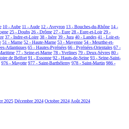
e
10 - Aube
11 - Aude
12 - Aveyron
13 - Bouches-du-Rhône
14 -
dogne
25 - Doubs
26 - Drôme
27 - Eure
28 - Eure-et-Loir
29 -
dre
37 - Indre-et-Loire
38 - Isère
39 - Jura
40 - Landes
41 - Loir-et-
e
51 - Marne
52 - Haute-Marne
53 - Mayenne
54 - Meurthe-et-
ées-Atlantiques
65 - Hautes-Pyrénées
66 - Pyrénées-Orientales
67 -
Maritime
77 - Seine-et-Marne
78 - Yvelines
79 - Deux-Sèvres
80 -
toire de Belfort
91 - Essonne
92 - Hauts-de-Seine
93 - Seine-Saint-
976 - Mayotte
977 - Saint-Barthélemy
978 - Saint-Martin
986 -
er 2025
Décembre 2024
Octobre 2024
Août 2024