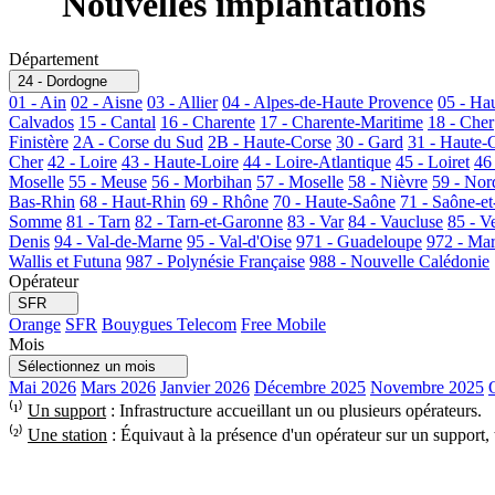
Nouvelles implantations
Département
24 - Dordogne
01 - Ain
02 - Aisne
03 - Allier
04 - Alpes-de-Haute Provence
05 - Ha
Calvados
15 - Cantal
16 - Charente
17 - Charente-Maritime
18 - Cher
Finistère
2A - Corse du Sud
2B - Haute-Corse
30 - Gard
31 - Haute-
Cher
42 - Loire
43 - Haute-Loire
44 - Loire-Atlantique
45 - Loiret
46
Moselle
55 - Meuse
56 - Morbihan
57 - Moselle
58 - Nièvre
59 - Nor
Bas-Rhin
68 - Haut-Rhin
69 - Rhône
70 - Haute-Saône
71 - Saône-et
Somme
81 - Tarn
82 - Tarn-et-Garonne
83 - Var
84 - Vaucluse
85 - V
Denis
94 - Val-de-Marne
95 - Val-d'Oise
971 - Guadeloupe
972 - Mar
Wallis et Futuna
987 - Polynésie Française
988 - Nouvelle Calédonie
Opérateur
SFR
Orange
SFR
Bouygues Telecom
Free Mobile
Mois
Sélectionnez un mois
Mai 2026
Mars 2026
Janvier 2026
Décembre 2025
Novembre 2025
⁽¹⁾
Un support
: Infrastructure accueillant un ou plusieurs opérateurs.
⁽²⁾
Une station
: Équivaut à la présence d'un opérateur sur un support,