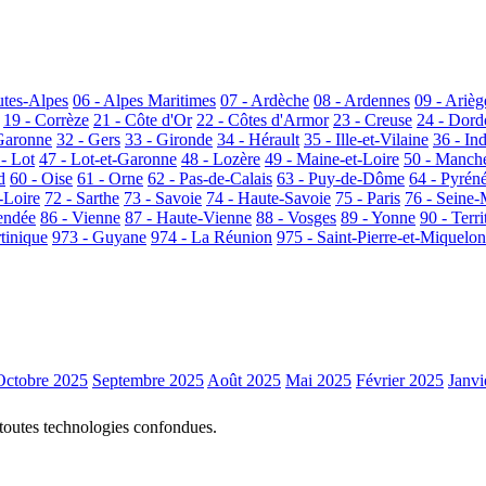
utes-Alpes
06 - Alpes Maritimes
07 - Ardèche
08 - Ardennes
09 - Arièg
19 - Corrèze
21 - Côte d'Or
22 - Côtes d'Armor
23 - Creuse
24 - Dor
Garonne
32 - Gers
33 - Gironde
34 - Hérault
35 - Ille-et-Vilaine
36 - In
 - Lot
47 - Lot-et-Garonne
48 - Lozère
49 - Maine-et-Loire
50 - Manch
d
60 - Oise
61 - Orne
62 - Pas-de-Calais
63 - Puy-de-Dôme
64 - Pyrén
-Loire
72 - Sarthe
73 - Savoie
74 - Haute-Savoie
75 - Paris
76 - Seine-
endée
86 - Vienne
87 - Haute-Vienne
88 - Vosges
89 - Yonne
90 - Terri
tinique
973 - Guyane
974 - La Réunion
975 - Saint-Pierre-et-Miquelon
Octobre 2025
Septembre 2025
Août 2025
Mai 2025
Février 2025
Janvi
 toutes technologies confondues.