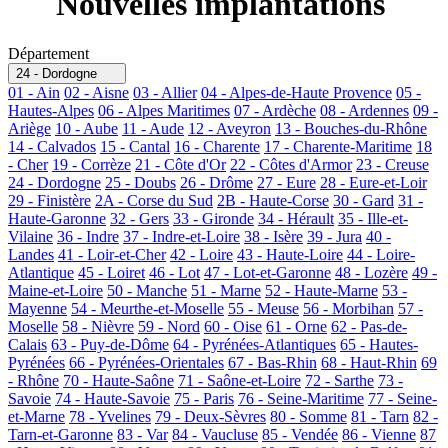
Nouvelles implantations
Département
24 - Dordogne
01 - Ain
02 - Aisne
03 - Allier
04 - Alpes-de-Haute Provence
05 -
Hautes-Alpes
06 - Alpes Maritimes
07 - Ardèche
08 - Ardennes
09 -
Ariège
10 - Aube
11 - Aude
12 - Aveyron
13 - Bouches-du-Rhône
14 - Calvados
15 - Cantal
16 - Charente
17 - Charente-Maritime
18
- Cher
19 - Corrèze
21 - Côte d'Or
22 - Côtes d'Armor
23 - Creuse
24 - Dordogne
25 - Doubs
26 - Drôme
27 - Eure
28 - Eure-et-Loir
29 - Finistère
2A - Corse du Sud
2B - Haute-Corse
30 - Gard
31 -
Haute-Garonne
32 - Gers
33 - Gironde
34 - Hérault
35 - Ille-et-
Vilaine
36 - Indre
37 - Indre-et-Loire
38 - Isère
39 - Jura
40 -
Landes
41 - Loir-et-Cher
42 - Loire
43 - Haute-Loire
44 - Loire-
Atlantique
45 - Loiret
46 - Lot
47 - Lot-et-Garonne
48 - Lozère
49 -
Maine-et-Loire
50 - Manche
51 - Marne
52 - Haute-Marne
53 -
Mayenne
54 - Meurthe-et-Moselle
55 - Meuse
56 - Morbihan
57 -
Moselle
58 - Nièvre
59 - Nord
60 - Oise
61 - Orne
62 - Pas-de-
Calais
63 - Puy-de-Dôme
64 - Pyrénées-Atlantiques
65 - Hautes-
Pyrénées
66 - Pyrénées-Orientales
67 - Bas-Rhin
68 - Haut-Rhin
69
- Rhône
70 - Haute-Saône
71 - Saône-et-Loire
72 - Sarthe
73 -
Savoie
74 - Haute-Savoie
75 - Paris
76 - Seine-Maritime
77 - Seine-
et-Marne
78 - Yvelines
79 - Deux-Sèvres
80 - Somme
81 - Tarn
82 -
Tarn-et-Garonne
83 - Var
84 - Vaucluse
85 - Vendée
86 - Vienne
87