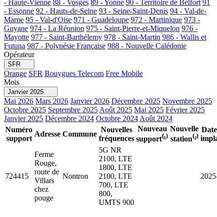
- Haute-Vienne
88 - Vosges
89 - Yonne
90 - Territoire de Belfort
91
- Essonne
92 - Hauts-de-Seine
93 - Seine-Saint-Denis
94 - Val-de-
Marne
95 - Val-d'Oise
971 - Guadeloupe
972 - Martinique
973 -
Guyane
974 - La Réunion
975 - Saint-Pierre-et-Miquelon
976 -
Mayotte
977 - Saint-Barthélemy
978 - Saint-Martin
986 - Wallis et
Futuna
987 - Polynésie Française
988 - Nouvelle Calédonie
Opérateur
SFR
Orange
SFR
Bouygues Telecom
Free Mobile
Mois
Janvier 2025
Mai 2026
Mars 2026
Janvier 2026
Décembre 2025
Novembre 2025
Octobre 2025
Septembre 2025
Août 2025
Mai 2025
Février 2025
Janvier 2025
Décembre 2024
Octobre 2024
Août 2024
Nouveau
Nouvelle
Numéro
Nouvelles
Date
Adresse
Commune
support
fréquences
impl
support⁽¹⁾
station⁽²⁾
5G NR
Ferme
2100, LTE
Rouge,
1800, LTE
route de
724415
Nontron
2100, LTE
2025
Villars
700, LTE
chez
800,
pouge
UMTS 900