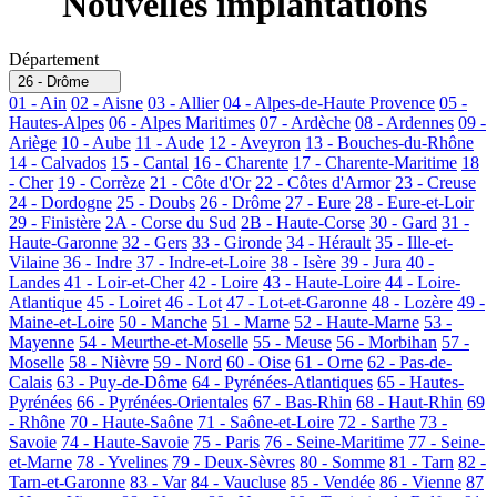
Nouvelles implantations
Département
26 - Drôme
01 - Ain
02 - Aisne
03 - Allier
04 - Alpes-de-Haute Provence
05 -
Hautes-Alpes
06 - Alpes Maritimes
07 - Ardèche
08 - Ardennes
09 -
Ariège
10 - Aube
11 - Aude
12 - Aveyron
13 - Bouches-du-Rhône
14 - Calvados
15 - Cantal
16 - Charente
17 - Charente-Maritime
18
- Cher
19 - Corrèze
21 - Côte d'Or
22 - Côtes d'Armor
23 - Creuse
24 - Dordogne
25 - Doubs
26 - Drôme
27 - Eure
28 - Eure-et-Loir
29 - Finistère
2A - Corse du Sud
2B - Haute-Corse
30 - Gard
31 -
Haute-Garonne
32 - Gers
33 - Gironde
34 - Hérault
35 - Ille-et-
Vilaine
36 - Indre
37 - Indre-et-Loire
38 - Isère
39 - Jura
40 -
Landes
41 - Loir-et-Cher
42 - Loire
43 - Haute-Loire
44 - Loire-
Atlantique
45 - Loiret
46 - Lot
47 - Lot-et-Garonne
48 - Lozère
49 -
Maine-et-Loire
50 - Manche
51 - Marne
52 - Haute-Marne
53 -
Mayenne
54 - Meurthe-et-Moselle
55 - Meuse
56 - Morbihan
57 -
Moselle
58 - Nièvre
59 - Nord
60 - Oise
61 - Orne
62 - Pas-de-
Calais
63 - Puy-de-Dôme
64 - Pyrénées-Atlantiques
65 - Hautes-
Pyrénées
66 - Pyrénées-Orientales
67 - Bas-Rhin
68 - Haut-Rhin
69
- Rhône
70 - Haute-Saône
71 - Saône-et-Loire
72 - Sarthe
73 -
Savoie
74 - Haute-Savoie
75 - Paris
76 - Seine-Maritime
77 - Seine-
et-Marne
78 - Yvelines
79 - Deux-Sèvres
80 - Somme
81 - Tarn
82 -
Tarn-et-Garonne
83 - Var
84 - Vaucluse
85 - Vendée
86 - Vienne
87