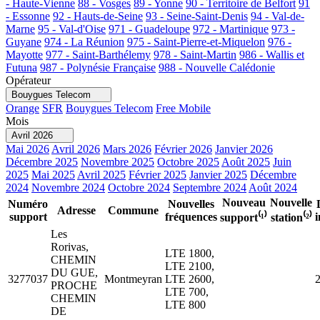
- Haute-Vienne
88 - Vosges
89 - Yonne
90 - Territoire de Belfort
91
- Essonne
92 - Hauts-de-Seine
93 - Seine-Saint-Denis
94 - Val-de-
Marne
95 - Val-d'Oise
971 - Guadeloupe
972 - Martinique
973 -
Guyane
974 - La Réunion
975 - Saint-Pierre-et-Miquelon
976 -
Mayotte
977 - Saint-Barthélemy
978 - Saint-Martin
986 - Wallis et
Futuna
987 - Polynésie Française
988 - Nouvelle Calédonie
Opérateur
Bouygues Telecom
Orange
SFR
Bouygues Telecom
Free Mobile
Mois
Avril 2026
Mai 2026
Avril 2026
Mars 2026
Février 2026
Janvier 2026
Décembre 2025
Novembre 2025
Octobre 2025
Août 2025
Juin
2025
Mai 2025
Avril 2025
Février 2025
Janvier 2025
Décembre
2024
Novembre 2024
Octobre 2024
Septembre 2024
Août 2024
Nouveau
Nouvelle
Numéro
Nouvelles
Adresse
Commune
support
fréquences
support⁽¹⁾
station⁽²⁾
Les
Rorivas,
LTE 1800,
CHEMIN
LTE 2100,
DU GUE,
3277037
Montmeyran
LTE 2600,
PROCHE
LTE 700,
CHEMIN
LTE 800
DE