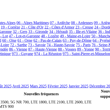
utes-Alpes
06 - Alpes Maritimes
07 - Ardèche
08 - Ardennes
09 - Arièg
19 - Corrèze
21 - Côte d'Or
22 - Côtes d'Armor
23 - Creuse
24 - Dor
Garonne
32 - Gers
33 - Gironde
34 - Hérault
35 - Ille-et-Vilaine
36 - In
 - Lot
47 - Lot-et-Garonne
48 - Lozère
49 - Maine-et-Loire
50 - Manch
d
60 - Oise
61 - Orne
62 - Pas-de-Calais
63 - Puy-de-Dôme
64 - Pyrén
-Loire
72 - Sarthe
73 - Savoie
74 - Haute-Savoie
75 - Paris
76 - Seine-
endée
86 - Vienne
87 - Haute-Vienne
88 - Vosges
89 - Yonne
90 - Terri
tinique
973 - Guyane
974 - La Réunion
975 - Saint-Pierre-et-Miquelon
ût 2025
Avril 2025
Mars 2025
Février 2025
Janvier 2025
Décembre 2
Nouv
Nouvelles fréquences
suppor
3500, 5G NR 700, LTE 1800, LTE 2100, LTE 2600, LTE
MTS 900