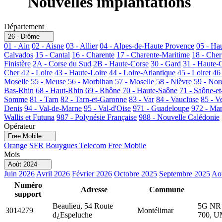
Nouvelles implantations
Département
26 - Drôme
01 - Ain
02 - Aisne
03 - Allier
04 - Alpes-de-Haute Provence
05 - Ha
Calvados
15 - Cantal
16 - Charente
17 - Charente-Maritime
18 - Cher
Finistère
2A - Corse du Sud
2B - Haute-Corse
30 - Gard
31 - Haute-
Cher
42 - Loire
43 - Haute-Loire
44 - Loire-Atlantique
45 - Loiret
46
Moselle
55 - Meuse
56 - Morbihan
57 - Moselle
58 - Nièvre
59 - Nor
Bas-Rhin
68 - Haut-Rhin
69 - Rhône
70 - Haute-Saône
71 - Saône-et
Somme
81 - Tarn
82 - Tarn-et-Garonne
83 - Var
84 - Vaucluse
85 - V
Denis
94 - Val-de-Marne
95 - Val-d'Oise
971 - Guadeloupe
972 - Mar
Wallis et Futuna
987 - Polynésie Française
988 - Nouvelle Calédonie
Opérateur
Free Mobile
Orange
SFR
Bouygues Telecom
Free Mobile
Mois
Août 2024
Juin 2026
Avril 2026
Février 2026
Octobre 2025
Septembre 2025
Ao
Numéro
Adresse
Commune
support
Beaulieu, 54 Route
5G NR 
3014279
Montélimar
d¿Espeluche
700, U