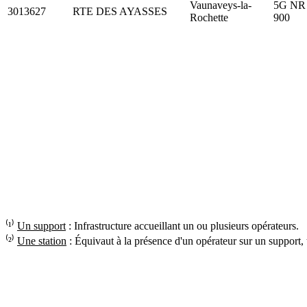
Vaunaveys-la-
5G NR 
3013627
RTE DES AYASSES
Rochette
900
⁽¹⁾
Un support
: Infrastructure accueillant un ou plusieurs opérateurs.
⁽²⁾
Une station
: Équivaut à la présence d'un opérateur sur un support,