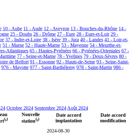
e
10 - Aube
11 - Aude
12 - Aveyron
13 - Bouches-du-Rhône
14 -
dogne
25 - Doubs
26 - Drôme
27 - Eure
28 - Eure-et-Loir
29 -
dre
37 - Indre-et-Loire
38 - Isère
39 - Jura
40 - Landes
41 - Loir-et-
e
51 - Marne
52 - Haute-Marne
53 - Mayenne
54 - Meurthe-et-
ées-Atlantiques
65 - Hautes-Pyrénées
66 - Pyrénées-Orientales
67 -
Maritime
77 - Seine-et-Marne
78 - Yvelines
79 - Deux-Sèvres
80 -
toire de Belfort
91 - Essonne
92 - Hauts-de-Seine
93 - Seine-Saint-
976 - Mayotte
977 - Saint-Barthélemy
978 - Saint-Martin
986 -
024
Octobre 2024
Septembre 2024
Août 2024
eau
Nouvelle
Date accord
Date accord
implantation
modification
t⁽¹⁾
station⁽²⁾
2024-08-30