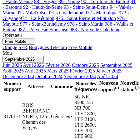
- Haute-Vienne
88 - Vosges
89 - Yonne
90 - Territoire de Belfort
91
- Essonne
92 - Hauts-de-Seine
93 - Seine-Saint-Denis
94 - Val-de-
Marne
95 - Val-d'Oise
971 - Guadeloupe
972 - Martinique
973 -
Guyane
974 - La Réunion
975 - Saint-Pierre-et-Miquelon
976 -
Mayotte
977 - Saint-Barthélemy
978 - Saint-Martin
986 - Wallis et
Futuna
987 - Polynésie Française
988 - Nouvelle Calédonie
Opérateur
Free Mobile
Orange
SFR
Bouygues Telecom
Free Mobile
Mois
Septembre 2025
Juin 2026
Avril 2026
Février 2026
Octobre 2025
Septembre 2025
Août 2025
Avril 2025
Mars 2025
Février 2025
Janvier 2025
Décembre 2024
Octobre 2024
Septembre 2024
Août 2024
Nouveau
Nouvelle
Numéro
Nouvelles
Adresse
Commune
support
fréquences
support⁽¹⁾
station⁽²⁾
5G NR
3500, 5G
BOIS
NR 700,
BERTRAND
LTE 1800,
3170171
NORD, 125
Génissieux
LTE 2100,
Chemin des
LTE 2600,
Vergers
LTE 700,
LTE 900