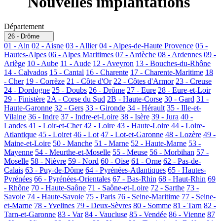
Nouvelles implantations
Département
26 - Drôme
01 - Ain
02 - Aisne
03 - Allier
04 - Alpes-de-Haute Provence
05 -
Hautes-Alpes
06 - Alpes Maritimes
07 - Ardèche
08 - Ardennes
09 -
Ariège
10 - Aube
11 - Aude
12 - Aveyron
13 - Bouches-du-Rhône
14 - Calvados
15 - Cantal
16 - Charente
17 - Charente-Maritime
18
- Cher
19 - Corrèze
21 - Côte d'Or
22 - Côtes d'Armor
23 - Creuse
24 - Dordogne
25 - Doubs
26 - Drôme
27 - Eure
28 - Eure-et-Loir
29 - Finistère
2A - Corse du Sud
2B - Haute-Corse
30 - Gard
31 -
Haute-Garonne
32 - Gers
33 - Gironde
34 - Hérault
35 - Ille-et-
Vilaine
36 - Indre
37 - Indre-et-Loire
38 - Isère
39 - Jura
40 -
Landes
41 - Loir-et-Cher
42 - Loire
43 - Haute-Loire
44 - Loire-
Atlantique
45 - Loiret
46 - Lot
47 - Lot-et-Garonne
48 - Lozère
49 -
Maine-et-Loire
50 - Manche
51 - Marne
52 - Haute-Marne
53 -
Mayenne
54 - Meurthe-et-Moselle
55 - Meuse
56 - Morbihan
57 -
Moselle
58 - Nièvre
59 - Nord
60 - Oise
61 - Orne
62 - Pas-de-
Calais
63 - Puy-de-Dôme
64 - Pyrénées-Atlantiques
65 - Hautes-
Pyrénées
66 - Pyrénées-Orientales
67 - Bas-Rhin
68 - Haut-Rhin
69
- Rhône
70 - Haute-Saône
71 - Saône-et-Loire
72 - Sarthe
73 -
Savoie
74 - Haute-Savoie
75 - Paris
76 - Seine-Maritime
77 - Seine-
et-Marne
78 - Yvelines
79 - Deux-Sèvres
80 - Somme
81 - Tarn
82 -
Tarn-et-Garonne
83 - Var
84 - Vaucluse
85 - Vendée
86 - Vienne
87