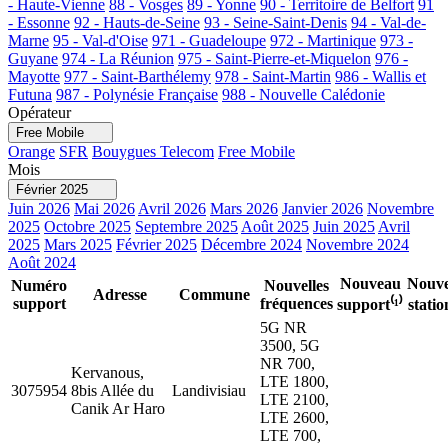
- Haute-Vienne
88 - Vosges
89 - Yonne
90 - Territoire de Belfort
91
- Essonne
92 - Hauts-de-Seine
93 - Seine-Saint-Denis
94 - Val-de-
Marne
95 - Val-d'Oise
971 - Guadeloupe
972 - Martinique
973 -
Guyane
974 - La Réunion
975 - Saint-Pierre-et-Miquelon
976 -
Mayotte
977 - Saint-Barthélemy
978 - Saint-Martin
986 - Wallis et
Futuna
987 - Polynésie Française
988 - Nouvelle Calédonie
Opérateur
Free Mobile
Orange
SFR
Bouygues Telecom
Free Mobile
Mois
Février 2025
Juin 2026
Mai 2026
Avril 2026
Mars 2026
Janvier 2026
Novembre
2025
Octobre 2025
Septembre 2025
Août 2025
Juin 2025
Avril
2025
Mars 2025
Février 2025
Décembre 2024
Novembre 2024
Août 2024
Nouveau
Nouve
Numéro
Nouvelles
Adresse
Commune
support
fréquences
support⁽¹⁾
statio
5G NR
3500, 5G
NR 700,
Kervanous,
LTE 1800,
3075954
8bis Allée du
Landivisiau
LTE 2100,
Canik Ar Haro
LTE 2600,
LTE 700,