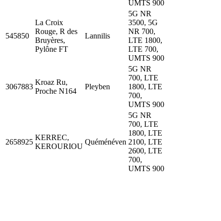
UMTS 900
5G NR
La Croix
3500, 5G
Rouge, R des
NR 700,
545850
Lannilis
Bruyères,
LTE 1800,
Pylône FT
LTE 700,
UMTS 900
5G NR
700, LTE
Kroaz Ru,
3067883
Pleyben
1800, LTE
Proche N164
700,
UMTS 900
5G NR
700, LTE
1800, LTE
KERREC,
2658925
Quéménéven
2100, LTE
KEROURIOU
2600, LTE
700,
UMTS 900