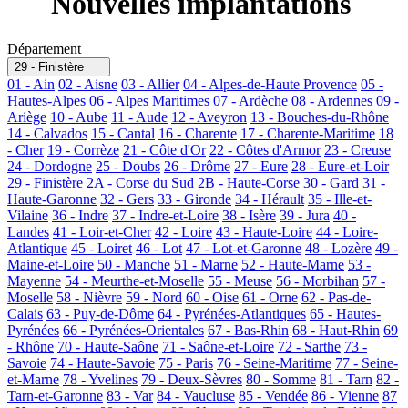
Nouvelles implantations
Département
29 - Finistère
01 - Ain
02 - Aisne
03 - Allier
04 - Alpes-de-Haute Provence
05 -
Hautes-Alpes
06 - Alpes Maritimes
07 - Ardèche
08 - Ardennes
09 -
Ariège
10 - Aube
11 - Aude
12 - Aveyron
13 - Bouches-du-Rhône
14 - Calvados
15 - Cantal
16 - Charente
17 - Charente-Maritime
18
- Cher
19 - Corrèze
21 - Côte d'Or
22 - Côtes d'Armor
23 - Creuse
24 - Dordogne
25 - Doubs
26 - Drôme
27 - Eure
28 - Eure-et-Loir
29 - Finistère
2A - Corse du Sud
2B - Haute-Corse
30 - Gard
31 -
Haute-Garonne
32 - Gers
33 - Gironde
34 - Hérault
35 - Ille-et-
Vilaine
36 - Indre
37 - Indre-et-Loire
38 - Isère
39 - Jura
40 -
Landes
41 - Loir-et-Cher
42 - Loire
43 - Haute-Loire
44 - Loire-
Atlantique
45 - Loiret
46 - Lot
47 - Lot-et-Garonne
48 - Lozère
49 -
Maine-et-Loire
50 - Manche
51 - Marne
52 - Haute-Marne
53 -
Mayenne
54 - Meurthe-et-Moselle
55 - Meuse
56 - Morbihan
57 -
Moselle
58 - Nièvre
59 - Nord
60 - Oise
61 - Orne
62 - Pas-de-
Calais
63 - Puy-de-Dôme
64 - Pyrénées-Atlantiques
65 - Hautes-
Pyrénées
66 - Pyrénées-Orientales
67 - Bas-Rhin
68 - Haut-Rhin
69
- Rhône
70 - Haute-Saône
71 - Saône-et-Loire
72 - Sarthe
73 -
Savoie
74 - Haute-Savoie
75 - Paris
76 - Seine-Maritime
77 - Seine-
et-Marne
78 - Yvelines
79 - Deux-Sèvres
80 - Somme
81 - Tarn
82 -
Tarn-et-Garonne
83 - Var
84 - Vaucluse
85 - Vendée
86 - Vienne
87