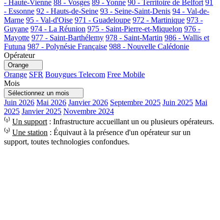
- Haute-Vienne
88 - Vosges
89 - Yonne
90 - Territoire de Belfort
91
- Essonne
92 - Hauts-de-Seine
93 - Seine-Saint-Denis
94 - Val-de-
Marne
95 - Val-d'Oise
971 - Guadeloupe
972 - Martinique
973 -
Guyane
974 - La Réunion
975 - Saint-Pierre-et-Miquelon
976 -
Mayotte
977 - Saint-Barthélemy
978 - Saint-Martin
986 - Wallis et
Futuna
987 - Polynésie Française
988 - Nouvelle Calédonie
Opérateur
Orange
Orange
SFR
Bouygues Telecom
Free Mobile
Mois
Sélectionnez un mois
Juin 2026
Mai 2026
Janvier 2026
Septembre 2025
Juin 2025
Mai
2025
Janvier 2025
Novembre 2024
⁽¹⁾
Un support
: Infrastructure accueillant un ou plusieurs opérateurs.
⁽²⁾
Une station
: Équivaut à la présence d'un opérateur sur un
support, toutes technologies confondues.