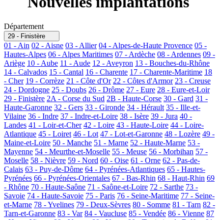
Nouvelles implantations
Département
29 - Finistère
01 - Ain
02 - Aisne
03 - Allier
04 - Alpes-de-Haute Provence
05 -
Hautes-Alpes
06 - Alpes Maritimes
07 - Ardèche
08 - Ardennes
09 -
Ariège
10 - Aube
11 - Aude
12 - Aveyron
13 - Bouches-du-Rhône
14 - Calvados
15 - Cantal
16 - Charente
17 - Charente-Maritime
18
- Cher
19 - Corrèze
21 - Côte d'Or
22 - Côtes d'Armor
23 - Creuse
24 - Dordogne
25 - Doubs
26 - Drôme
27 - Eure
28 - Eure-et-Loir
29 - Finistère
2A - Corse du Sud
2B - Haute-Corse
30 - Gard
31 -
Haute-Garonne
32 - Gers
33 - Gironde
34 - Hérault
35 - Ille-et-
Vilaine
36 - Indre
37 - Indre-et-Loire
38 - Isère
39 - Jura
40 -
Landes
41 - Loir-et-Cher
42 - Loire
43 - Haute-Loire
44 - Loire-
Atlantique
45 - Loiret
46 - Lot
47 - Lot-et-Garonne
48 - Lozère
49 -
Maine-et-Loire
50 - Manche
51 - Marne
52 - Haute-Marne
53 -
Mayenne
54 - Meurthe-et-Moselle
55 - Meuse
56 - Morbihan
57 -
Moselle
58 - Nièvre
59 - Nord
60 - Oise
61 - Orne
62 - Pas-de-
Calais
63 - Puy-de-Dôme
64 - Pyrénées-Atlantiques
65 - Hautes-
Pyrénées
66 - Pyrénées-Orientales
67 - Bas-Rhin
68 - Haut-Rhin
69
- Rhône
70 - Haute-Saône
71 - Saône-et-Loire
72 - Sarthe
73 -
Savoie
74 - Haute-Savoie
75 - Paris
76 - Seine-Maritime
77 - Seine-
et-Marne
78 - Yvelines
79 - Deux-Sèvres
80 - Somme
81 - Tarn
82 -
Tarn-et-Garonne
83 - Var
84 - Vaucluse
85 - Vendée
86 - Vienne
87