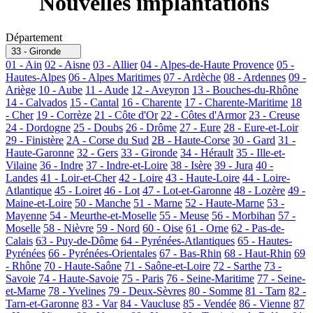
Nouvelles implantations
Département
33 - Gironde
01 - Ain
02 - Aisne
03 - Allier
04 - Alpes-de-Haute Provence
05 -
Hautes-Alpes
06 - Alpes Maritimes
07 - Ardèche
08 - Ardennes
09 -
Ariège
10 - Aube
11 - Aude
12 - Aveyron
13 - Bouches-du-Rhône
14 - Calvados
15 - Cantal
16 - Charente
17 - Charente-Maritime
18
- Cher
19 - Corrèze
21 - Côte d'Or
22 - Côtes d'Armor
23 - Creuse
24 - Dordogne
25 - Doubs
26 - Drôme
27 - Eure
28 - Eure-et-Loir
29 - Finistère
2A - Corse du Sud
2B - Haute-Corse
30 - Gard
31 -
Haute-Garonne
32 - Gers
33 - Gironde
34 - Hérault
35 - Ille-et-
Vilaine
36 - Indre
37 - Indre-et-Loire
38 - Isère
39 - Jura
40 -
Landes
41 - Loir-et-Cher
42 - Loire
43 - Haute-Loire
44 - Loire-
Atlantique
45 - Loiret
46 - Lot
47 - Lot-et-Garonne
48 - Lozère
49 -
Maine-et-Loire
50 - Manche
51 - Marne
52 - Haute-Marne
53 -
Mayenne
54 - Meurthe-et-Moselle
55 - Meuse
56 - Morbihan
57 -
Moselle
58 - Nièvre
59 - Nord
60 - Oise
61 - Orne
62 - Pas-de-
Calais
63 - Puy-de-Dôme
64 - Pyrénées-Atlantiques
65 - Hautes-
Pyrénées
66 - Pyrénées-Orientales
67 - Bas-Rhin
68 - Haut-Rhin
69
- Rhône
70 - Haute-Saône
71 - Saône-et-Loire
72 - Sarthe
73 -
Savoie
74 - Haute-Savoie
75 - Paris
76 - Seine-Maritime
77 - Seine-
et-Marne
78 - Yvelines
79 - Deux-Sèvres
80 - Somme
81 - Tarn
82 -
Tarn-et-Garonne
83 - Var
84 - Vaucluse
85 - Vendée
86 - Vienne
87