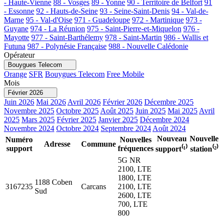
- Haute-Vienne
88 - Vosges
89 - Yonne
90 - Territoire de Belfort
91
- Essonne
92 - Hauts-de-Seine
93 - Seine-Saint-Denis
94 - Val-de-
Marne
95 - Val-d'Oise
971 - Guadeloupe
972 - Martinique
973 -
Guyane
974 - La Réunion
975 - Saint-Pierre-et-Miquelon
976 -
Mayotte
977 - Saint-Barthélemy
978 - Saint-Martin
986 - Wallis et
Futuna
987 - Polynésie Française
988 - Nouvelle Calédonie
Opérateur
Bouygues Telecom
Orange
SFR
Bouygues Telecom
Free Mobile
Mois
Février 2026
Juin 2026
Mai 2026
Avril 2026
Février 2026
Décembre 2025
Novembre 2025
Octobre 2025
Août 2025
Juin 2025
Mai 2025
Avril
2025
Mars 2025
Février 2025
Janvier 2025
Décembre 2024
Novembre 2024
Octobre 2024
Septembre 2024
Août 2024
Nouveau
Nouvelle
Numéro
Nouvelles
Adresse
Commune
support
fréquences
support⁽¹⁾
station⁽²⁾
5G NR
2100, LTE
1800, LTE
1188 Coben
3167235
Carcans
2100, LTE
Sud
2600, LTE
700, LTE
800