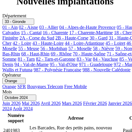
Nouvelles implantations
Département
33 - Gironde
01 - Ain
02 - Aisne
03 - Allier
04 - Alpes-de-Haute Provence
05 - Ha
Calvados
15 - Cantal
16 - Charente
17 - Charente-Maritime
18 - Cher
Finistère
2A - Corse du Sud
2B - Haute-Corse
30 - Gard
31 - Haute-
Cher
42 - Loire
43 - Haute-Loire
44 - Loire-Atlantique
45 - Loiret
46
Moselle
55 - Meuse
56 - Morbihan
57 - Moselle
58 - Nièvre
59 - Nor
Bas-Rhin
68 - Haut-Rhin
69 - Rhône
70 - Haute-Saône
71 - Saône-et
Somme
81 - Tarn
82 - Tarn-et-Garonne
83 - Var
84 - Vaucluse
85 - V
Denis
94 - Val-de-Marne
95 - Val-d'Oise
971 - Guadeloupe
972 - Mar
Wallis et Futuna
987 - Polynésie Française
988 - Nouvelle Calédonie
Opérateur
Orange
Orange
SFR
Bouygues Telecom
Free Mobile
Mois
Octobre 2024
Juin 2026
Mai 2026
Avril 2026
Mars 2026
Février 2026
Janvier 2026
2024
Août 2024
Numéro
Adresse
support
Les Barcades, Rue des petits pains, nouveau
2401983
Paui