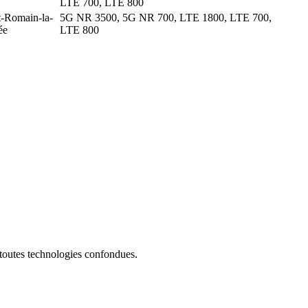
LTE 700, LTE 800
t-Romain-la-
5G NR 3500, 5G NR 700, LTE 1800, LTE 700,
ée
LTE 800
 toutes technologies confondues.