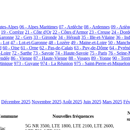
utes-Alpes
06 - Alpes Maritimes
07 - Ardèche
08 - Ardennes
09 - Arièg
19 - Corrèze
21 - Côte d'Or
22 - Côtes d'Armor
23 - Creuse
24 - Dor
Garonne
32 - Gers
33 - Gironde
34 - Hérault
35 - Ille-et-Vilaine
36 - In
 - Lot
47 - Lot-et-Garonne
48 - Lozère
49 - Maine-et-Loire
50 - Manch
d
60 - Oise
61 - Orne
62 - Pas-de-Calais
63 - Puy-de-Dôme
64 - Pyrén
-Loire
72 - Sarthe
73 - Savoie
74 - Haute-Savoie
75 - Paris
76 - Seine-
endée
86 - Vienne
87 - Haute-Vienne
88 - Vosges
89 - Yonne
90 - Terri
tinique
973 - Guyane
974 - La Réunion
975 - Saint-Pierre-et-Miquelon
Décembre 2025
Novembre 2025
Août 2025
Juin 2025
Mars 2025
Fév
N
Commune
Nouvelles fréquences
s
5G NR 3500, LTE 1800, LTE 2100, LTE 2600,
llac