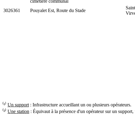
cimetière communal
Sain
3026361
Pouyalet Est, Route du Stade
Virv
⁽¹⁾
Un support
: Infrastructure accueillant un ou plusieurs opérateurs.
⁽²⁾
Une station
: Équivaut à la présence d'un opérateur sur un support,