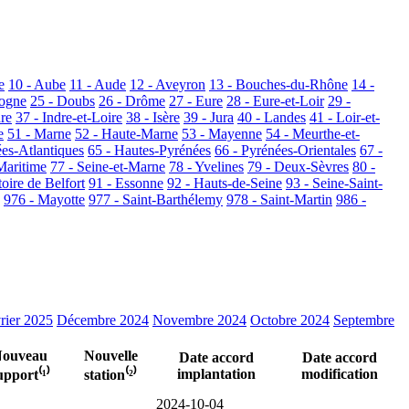
e
10 - Aube
11 - Aude
12 - Aveyron
13 - Bouches-du-Rhône
14 -
dogne
25 - Doubs
26 - Drôme
27 - Eure
28 - Eure-et-Loir
29 -
dre
37 - Indre-et-Loire
38 - Isère
39 - Jura
40 - Landes
41 - Loir-et-
e
51 - Marne
52 - Haute-Marne
53 - Mayenne
54 - Meurthe-et-
ées-Atlantiques
65 - Hautes-Pyrénées
66 - Pyrénées-Orientales
67 -
Maritime
77 - Seine-et-Marne
78 - Yvelines
79 - Deux-Sèvres
80 -
toire de Belfort
91 - Essonne
92 - Hauts-de-Seine
93 - Seine-Saint-
976 - Mayotte
977 - Saint-Barthélemy
978 - Saint-Martin
986 -
rier 2025
Décembre 2024
Novembre 2024
Octobre 2024
Septembre
ouveau
Nouvelle
Date accord
Date accord
implantation
modification
upport⁽¹⁾
station⁽²⁾
2024-10-04