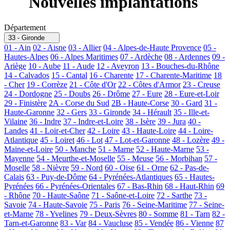
Nouvelles implantations
Département
33 - Gironde
01 - Ain
02 - Aisne
03 - Allier
04 - Alpes-de-Haute Provence
05 -
Hautes-Alpes
06 - Alpes Maritimes
07 - Ardèche
08 - Ardennes
09 -
Ariège
10 - Aube
11 - Aude
12 - Aveyron
13 - Bouches-du-Rhône
14 - Calvados
15 - Cantal
16 - Charente
17 - Charente-Maritime
18
- Cher
19 - Corrèze
21 - Côte d'Or
22 - Côtes d'Armor
23 - Creuse
24 - Dordogne
25 - Doubs
26 - Drôme
27 - Eure
28 - Eure-et-Loir
29 - Finistère
2A - Corse du Sud
2B - Haute-Corse
30 - Gard
31 -
Haute-Garonne
32 - Gers
33 - Gironde
34 - Hérault
35 - Ille-et-
Vilaine
36 - Indre
37 - Indre-et-Loire
38 - Isère
39 - Jura
40 -
Landes
41 - Loir-et-Cher
42 - Loire
43 - Haute-Loire
44 - Loire-
Atlantique
45 - Loiret
46 - Lot
47 - Lot-et-Garonne
48 - Lozère
49 -
Maine-et-Loire
50 - Manche
51 - Marne
52 - Haute-Marne
53 -
Mayenne
54 - Meurthe-et-Moselle
55 - Meuse
56 - Morbihan
57 -
Moselle
58 - Nièvre
59 - Nord
60 - Oise
61 - Orne
62 - Pas-de-
Calais
63 - Puy-de-Dôme
64 - Pyrénées-Atlantiques
65 - Hautes-
Pyrénées
66 - Pyrénées-Orientales
67 - Bas-Rhin
68 - Haut-Rhin
69
- Rhône
70 - Haute-Saône
71 - Saône-et-Loire
72 - Sarthe
73 -
Savoie
74 - Haute-Savoie
75 - Paris
76 - Seine-Maritime
77 - Seine-
et-Marne
78 - Yvelines
79 - Deux-Sèvres
80 - Somme
81 - Tarn
82 -
Tarn-et-Garonne
83 - Var
84 - Vaucluse
85 - Vendée
86 - Vienne
87