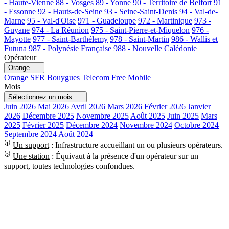
- Haute-Vienne
88 - Vosges
89 - Yonne
90 - Territoire de Belfort
91
- Essonne
92 - Hauts-de-Seine
93 - Seine-Saint-Denis
94 - Val-de-
Marne
95 - Val-d'Oise
971 - Guadeloupe
972 - Martinique
973 -
Guyane
974 - La Réunion
975 - Saint-Pierre-et-Miquelon
976 -
Mayotte
977 - Saint-Barthélemy
978 - Saint-Martin
986 - Wallis et
Futuna
987 - Polynésie Française
988 - Nouvelle Calédonie
Opérateur
Orange
Orange
SFR
Bouygues Telecom
Free Mobile
Mois
Sélectionnez un mois
Juin 2026
Mai 2026
Avril 2026
Mars 2026
Février 2026
Janvier
2026
Décembre 2025
Novembre 2025
Août 2025
Juin 2025
Mars
2025
Février 2025
Décembre 2024
Novembre 2024
Octobre 2024
Septembre 2024
Août 2024
⁽¹⁾
Un support
: Infrastructure accueillant un ou plusieurs opérateurs.
⁽²⁾
Une station
: Équivaut à la présence d'un opérateur sur un
support, toutes technologies confondues.