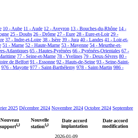
e
10 - Aube
11 - Aude
12 - Aveyron
13 - Bouches-du-Rhône
14 -
dogne
25 - Doubs
26 - Drôme
27 - Eure
28 - Eure-et-Loir
29 -
dre
37 - Indre-et-Loire
38 - Isère
39 - Jura
40 - Landes
41 - Loir-et-
e
51 - Marne
52 - Haute-Marne
53 - Mayenne
54 - Meurthe-et-
ées-Atlantiques
65 - Hautes-Pyrénées
66 - Pyrénées-Orientales
67 -
Maritime
77 - Seine-et-Marne
78 - Yvelines
79 - Deux-Sèvres
80 -
toire de Belfort
91 - Essonne
92 - Hauts-de-Seine
93 - Seine-Saint-
976 - Mayotte
977 - Saint-Barthélemy
978 - Saint-Martin
986 -
rier 2025
Décembre 2024
Novembre 2024
Octobre 2024
Septembre
Nouveau
Nouvelle
Date accord
Date accord
implantation
modification
support⁽¹⁾
station⁽²⁾
2026-01-09