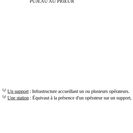
PUJEAU AU PRIEUR
⁽¹⁾
Un support
: Infrastructure accueillant un ou plusieurs opérateurs.
⁽²⁾
Une station
: Équivaut à la présence d'un opérateur sur un support,