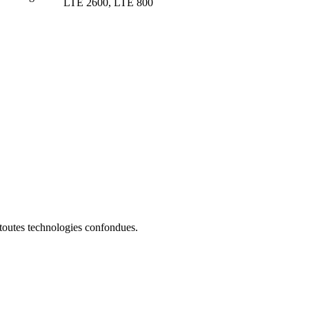
LTE 2600, LTE 800
 toutes technologies confondues.