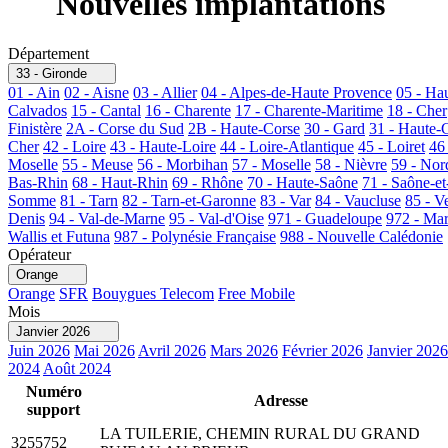
Nouvelles implantations
Département
33 - Gironde
01 - Ain
02 - Aisne
03 - Allier
04 - Alpes-de-Haute Provence
05 - Ha
Calvados
15 - Cantal
16 - Charente
17 - Charente-Maritime
18 - Cher
Finistère
2A - Corse du Sud
2B - Haute-Corse
30 - Gard
31 - Haute-
Cher
42 - Loire
43 - Haute-Loire
44 - Loire-Atlantique
45 - Loiret
46
Moselle
55 - Meuse
56 - Morbihan
57 - Moselle
58 - Nièvre
59 - Nor
Bas-Rhin
68 - Haut-Rhin
69 - Rhône
70 - Haute-Saône
71 - Saône-et
Somme
81 - Tarn
82 - Tarn-et-Garonne
83 - Var
84 - Vaucluse
85 - V
Denis
94 - Val-de-Marne
95 - Val-d'Oise
971 - Guadeloupe
972 - Mar
Wallis et Futuna
987 - Polynésie Française
988 - Nouvelle Calédonie
Opérateur
Orange
Orange
SFR
Bouygues Telecom
Free Mobile
Mois
Janvier 2026
Juin 2026
Mai 2026
Avril 2026
Mars 2026
Février 2026
Janvier 2026
2024
Août 2024
Numéro
Adresse
support
LA TUILERIE, CHEMIN RURAL DU GRAND
3255752