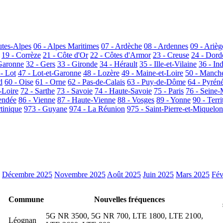
utes-Alpes
06 - Alpes Maritimes
07 - Ardèche
08 - Ardennes
09 - Arièg
19 - Corrèze
21 - Côte d'Or
22 - Côtes d'Armor
23 - Creuse
24 - Dor
Garonne
32 - Gers
33 - Gironde
34 - Hérault
35 - Ille-et-Vilaine
36 - In
 - Lot
47 - Lot-et-Garonne
48 - Lozère
49 - Maine-et-Loire
50 - Manch
d
60 - Oise
61 - Orne
62 - Pas-de-Calais
63 - Puy-de-Dôme
64 - Pyrén
-Loire
72 - Sarthe
73 - Savoie
74 - Haute-Savoie
75 - Paris
76 - Seine-
endée
86 - Vienne
87 - Haute-Vienne
88 - Vosges
89 - Yonne
90 - Terri
tinique
973 - Guyane
974 - La Réunion
975 - Saint-Pierre-et-Miquelon
Décembre 2025
Novembre 2025
Août 2025
Juin 2025
Mars 2025
Fév
Commune
Nouvelles fréquences
5G NR 3500, 5G NR 700, LTE 1800, LTE 2100,
Léognan