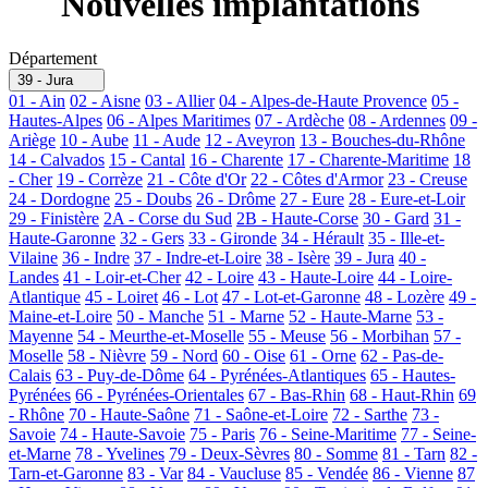
Nouvelles implantations
Département
39 - Jura
01 - Ain
02 - Aisne
03 - Allier
04 - Alpes-de-Haute Provence
05 -
Hautes-Alpes
06 - Alpes Maritimes
07 - Ardèche
08 - Ardennes
09 -
Ariège
10 - Aube
11 - Aude
12 - Aveyron
13 - Bouches-du-Rhône
14 - Calvados
15 - Cantal
16 - Charente
17 - Charente-Maritime
18
- Cher
19 - Corrèze
21 - Côte d'Or
22 - Côtes d'Armor
23 - Creuse
24 - Dordogne
25 - Doubs
26 - Drôme
27 - Eure
28 - Eure-et-Loir
29 - Finistère
2A - Corse du Sud
2B - Haute-Corse
30 - Gard
31 -
Haute-Garonne
32 - Gers
33 - Gironde
34 - Hérault
35 - Ille-et-
Vilaine
36 - Indre
37 - Indre-et-Loire
38 - Isère
39 - Jura
40 -
Landes
41 - Loir-et-Cher
42 - Loire
43 - Haute-Loire
44 - Loire-
Atlantique
45 - Loiret
46 - Lot
47 - Lot-et-Garonne
48 - Lozère
49 -
Maine-et-Loire
50 - Manche
51 - Marne
52 - Haute-Marne
53 -
Mayenne
54 - Meurthe-et-Moselle
55 - Meuse
56 - Morbihan
57 -
Moselle
58 - Nièvre
59 - Nord
60 - Oise
61 - Orne
62 - Pas-de-
Calais
63 - Puy-de-Dôme
64 - Pyrénées-Atlantiques
65 - Hautes-
Pyrénées
66 - Pyrénées-Orientales
67 - Bas-Rhin
68 - Haut-Rhin
69
- Rhône
70 - Haute-Saône
71 - Saône-et-Loire
72 - Sarthe
73 -
Savoie
74 - Haute-Savoie
75 - Paris
76 - Seine-Maritime
77 - Seine-
et-Marne
78 - Yvelines
79 - Deux-Sèvres
80 - Somme
81 - Tarn
82 -
Tarn-et-Garonne
83 - Var
84 - Vaucluse
85 - Vendée
86 - Vienne
87