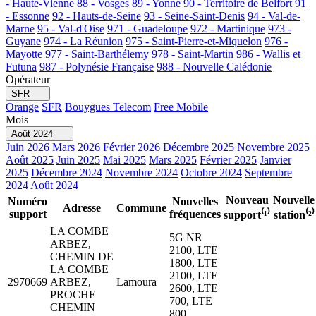
- Haute-Vienne
88 - Vosges
89 - Yonne
90 - Territoire de Belfort
91
- Essonne
92 - Hauts-de-Seine
93 - Seine-Saint-Denis
94 - Val-de-
Marne
95 - Val-d'Oise
971 - Guadeloupe
972 - Martinique
973 -
Guyane
974 - La Réunion
975 - Saint-Pierre-et-Miquelon
976 -
Mayotte
977 - Saint-Barthélemy
978 - Saint-Martin
986 - Wallis et
Futuna
987 - Polynésie Française
988 - Nouvelle Calédonie
Opérateur
SFR
Orange
SFR
Bouygues Telecom
Free Mobile
Mois
Août 2024
Juin 2026
Mars 2026
Février 2026
Décembre 2025
Novembre 2025
Août 2025
Juin 2025
Mai 2025
Mars 2025
Février 2025
Janvier
2025
Décembre 2024
Novembre 2024
Octobre 2024
Septembre
2024
Août 2024
Nouveau
Nouvelle
Numéro
Nouvelles
Adresse
Commune
support
fréquences
support⁽¹⁾
station⁽²⁾
LA COMBE
5G NR
ARBEZ,
2100, LTE
CHEMIN DE
1800, LTE
LA COMBE
2100, LTE
2970669
ARBEZ,
Lamoura
2600, LTE
PROCHE
700, LTE
CHEMIN
800,