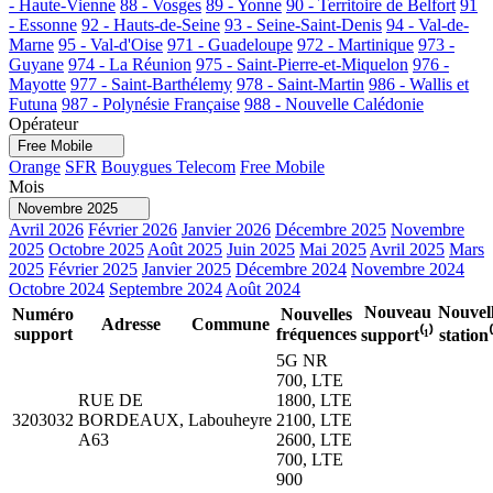
- Haute-Vienne
88 - Vosges
89 - Yonne
90 - Territoire de Belfort
91
- Essonne
92 - Hauts-de-Seine
93 - Seine-Saint-Denis
94 - Val-de-
Marne
95 - Val-d'Oise
971 - Guadeloupe
972 - Martinique
973 -
Guyane
974 - La Réunion
975 - Saint-Pierre-et-Miquelon
976 -
Mayotte
977 - Saint-Barthélemy
978 - Saint-Martin
986 - Wallis et
Futuna
987 - Polynésie Française
988 - Nouvelle Calédonie
Opérateur
Free Mobile
Orange
SFR
Bouygues Telecom
Free Mobile
Mois
Novembre 2025
Avril 2026
Février 2026
Janvier 2026
Décembre 2025
Novembre
2025
Octobre 2025
Août 2025
Juin 2025
Mai 2025
Avril 2025
Mars
2025
Février 2025
Janvier 2025
Décembre 2024
Novembre 2024
Octobre 2024
Septembre 2024
Août 2024
Nouveau
Nouvel
Numéro
Nouvelles
Adresse
Commune
support
fréquences
support⁽¹⁾
station⁽
5G NR
700, LTE
RUE DE
1800, LTE
3203032
BORDEAUX,
Labouheyre
2100, LTE
A63
2600, LTE
700, LTE
900