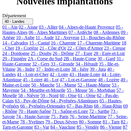
Nouvelles implantations
Département
40 - Landes
01 - Ain
02 - Aisne
03 - Allier
04 - Alpes-de-Haute Provence
05 -
Hautes-Alpes
06 - Alpes Maritimes
07 - Ardèche
08 - Ardennes
09 -
Ariège
10 - Aube
11 - Aude
12 - Aveyron
13 - Bouches-du-Rhône
14 - Calvados
15 - Cantal
16 - Charente
17 - Charente-Maritime
18
- Cher
19 - Corrèze
21 - Côte d'Or
22 - Côtes d'Armor
23 - Creuse
24 - Dordogne
25 - Doubs
26 - Drôme
27 - Eure
28 - Eure-et-Loir
29 - Finistère
2A - Corse du Sud
2B - Haute-Corse
30 - Gard
31 -
Haute-Garonne
32 - Gers
33 - Gironde
34 - Hérault
35 - Ille-et-
Vilaine
36 - Indre
37 - Indre-et-Loire
38 - Isère
39 - Jura
40 -
Landes
41 - Loir-et-Cher
42 - Loire
43 - Haute-Loire
44 - Loire-
Atlantique
45 - Loiret
46 - Lot
47 - Lot-et-Garonne
48 - Lozère
49 -
Maine-et-Loire
50 - Manche
51 - Marne
52 - Haute-Marne
53 -
Mayenne
54 - Meurthe-et-Moselle
55 - Meuse
56 - Morbihan
57 -
Moselle
58 - Nièvre
59 - Nord
60 - Oise
61 - Orne
62 - Pas-de-
Calais
63 - Puy-de-Dôme
64 - Pyrénées-Atlantiques
65 - Hautes-
Pyrénées
66 - Pyrénées-Orientales
67 - Bas-Rhin
68 - Haut-Rhin
69
- Rhône
70 - Haute-Saône
71 - Saône-et-Loire
72 - Sarthe
73 -
Savoie
74 - Haute-Savoie
75 - Paris
76 - Seine-Maritime
77 - Seine-
et-Marne
78 - Yvelines
79 - Deux-Sèvres
80 - Somme
81 - Tarn
82 -
Tarn-et-Garonne
83 - Var
84 - Vaucluse
85 - Vendée
86 - Vienne
87