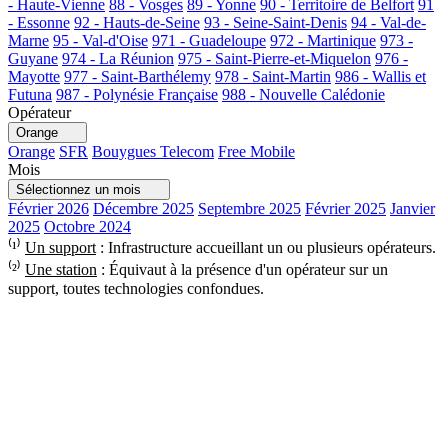
- Haute-Vienne
88 - Vosges
89 - Yonne
90 - Territoire de Belfort
91
- Essonne
92 - Hauts-de-Seine
93 - Seine-Saint-Denis
94 - Val-de-
Marne
95 - Val-d'Oise
971 - Guadeloupe
972 - Martinique
973 -
Guyane
974 - La Réunion
975 - Saint-Pierre-et-Miquelon
976 -
Mayotte
977 - Saint-Barthélemy
978 - Saint-Martin
986 - Wallis et
Futuna
987 - Polynésie Française
988 - Nouvelle Calédonie
Opérateur
Orange
Orange
SFR
Bouygues Telecom
Free Mobile
Mois
Sélectionnez un mois
Février 2026
Décembre 2025
Septembre 2025
Février 2025
Janvier
2025
Octobre 2024
⁽¹⁾
Un support
: Infrastructure accueillant un ou plusieurs opérateurs.
⁽²⁾
Une station
: Équivaut à la présence d'un opérateur sur un
support, toutes technologies confondues.