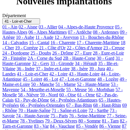
Nouvelles implantations
Département
41 - Loir-et-Cher
01 - Ain
02 - Aisne
03 - Allier
04 - Alpes-de-Haute Provence
05 -
Hautes-Alpes
06 - Alpes Maritimes
07 - Ardèche
08 - Ardennes
09 -
Ariège
10 - Aube
11 - Aude
12 - Aveyron
13 - Bouches-du-Rhône
14 - Calvados
15 - Cantal
16 - Charente
17 - Charente-Maritime
18
- Cher
19 - Corrèze
21 - Côte d'Or
22 - Côtes d'Armor
23 - Creuse
24 - Dordogne
25 - Doubs
26 - Drôme
27 - Eure
28 - Eure-et-Loir
29 - Finistère
2A - Corse du Sud
2B - Haute-Corse
30 - Gard
31 -
Haute-Garonne
32 - Gers
33 - Gironde
34 - Hérault
35 - Ille-et-
Vilaine
36 - Indre
37 - Indre-et-Loire
38 - Isère
39 - Jura
40 -
Landes
41 - Loir-et-Cher
42 - Loire
43 - Haute-Loire
44 - Loire-
Atlantique
45 - Loiret
46 - Lot
47 - Lot-et-Garonne
48 - Lozère
49 -
Maine-et-Loire
50 - Manche
51 - Marne
52 - Haute-Marne
53 -
Mayenne
54 - Meurthe-et-Moselle
55 - Meuse
56 - Morbihan
57 -
Moselle
58 - Nièvre
59 - Nord
60 - Oise
61 - Orne
62 - Pas-de-
Calais
63 - Puy-de-Dôme
64 - Pyrénées-Atlantiques
65 - Hautes-
Pyrénées
66 - Pyrénées-Orientales
67 - Bas-Rhin
68 - Haut-Rhin
69
- Rhône
70 - Haute-Saône
71 - Saône-et-Loire
72 - Sarthe
73 -
Savoie
74 - Haute-Savoie
75 - Paris
76 - Seine-Maritime
77 - Seine-
et-Marne
78 - Yvelines
79 - Deux-Sèvres
80 - Somme
81 - Tarn
82 -
Tarn-et-Garonne
83 - Var
84 - Vaucluse
85 - Vendée
86 - Vienne
87