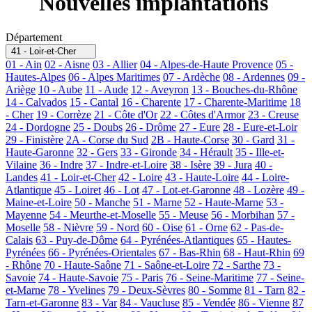
Nouvelles implantations
Département
41 - Loir-et-Cher
01 - Ain
02 - Aisne
03 - Allier
04 - Alpes-de-Haute Provence
05 -
Hautes-Alpes
06 - Alpes Maritimes
07 - Ardèche
08 - Ardennes
09 -
Ariège
10 - Aube
11 - Aude
12 - Aveyron
13 - Bouches-du-Rhône
14 - Calvados
15 - Cantal
16 - Charente
17 - Charente-Maritime
18
- Cher
19 - Corrèze
21 - Côte d'Or
22 - Côtes d'Armor
23 - Creuse
24 - Dordogne
25 - Doubs
26 - Drôme
27 - Eure
28 - Eure-et-Loir
29 - Finistère
2A - Corse du Sud
2B - Haute-Corse
30 - Gard
31 -
Haute-Garonne
32 - Gers
33 - Gironde
34 - Hérault
35 - Ille-et-
Vilaine
36 - Indre
37 - Indre-et-Loire
38 - Isère
39 - Jura
40 -
Landes
41 - Loir-et-Cher
42 - Loire
43 - Haute-Loire
44 - Loire-
Atlantique
45 - Loiret
46 - Lot
47 - Lot-et-Garonne
48 - Lozère
49 -
Maine-et-Loire
50 - Manche
51 - Marne
52 - Haute-Marne
53 -
Mayenne
54 - Meurthe-et-Moselle
55 - Meuse
56 - Morbihan
57 -
Moselle
58 - Nièvre
59 - Nord
60 - Oise
61 - Orne
62 - Pas-de-
Calais
63 - Puy-de-Dôme
64 - Pyrénées-Atlantiques
65 - Hautes-
Pyrénées
66 - Pyrénées-Orientales
67 - Bas-Rhin
68 - Haut-Rhin
69
- Rhône
70 - Haute-Saône
71 - Saône-et-Loire
72 - Sarthe
73 -
Savoie
74 - Haute-Savoie
75 - Paris
76 - Seine-Maritime
77 - Seine-
et-Marne
78 - Yvelines
79 - Deux-Sèvres
80 - Somme
81 - Tarn
82 -
Tarn-et-Garonne
83 - Var
84 - Vaucluse
85 - Vendée
86 - Vienne
87