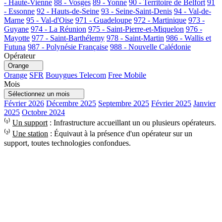
- Haute-Vienne
88 - Vosges
89 - Yonne
90 - Territoire de Belfort
91
- Essonne
92 - Hauts-de-Seine
93 - Seine-Saint-Denis
94 - Val-de-
Marne
95 - Val-d'Oise
971 - Guadeloupe
972 - Martinique
973 -
Guyane
974 - La Réunion
975 - Saint-Pierre-et-Miquelon
976 -
Mayotte
977 - Saint-Barthélemy
978 - Saint-Martin
986 - Wallis et
Futuna
987 - Polynésie Française
988 - Nouvelle Calédonie
Opérateur
Orange
Orange
SFR
Bouygues Telecom
Free Mobile
Mois
Sélectionnez un mois
Février 2026
Décembre 2025
Septembre 2025
Février 2025
Janvier
2025
Octobre 2024
⁽¹⁾
Un support
: Infrastructure accueillant un ou plusieurs opérateurs.
⁽²⁾
Une station
: Équivaut à la présence d'un opérateur sur un
support, toutes technologies confondues.