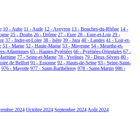
e
10 - Aube
11 - Aude
12 - Aveyron
13 - Bouches-du-Rhône
14 -
dogne
25 - Doubs
26 - Drôme
27 - Eure
28 - Eure-et-Loir
29 -
dre
37 - Indre-et-Loire
38 - Isère
39 - Jura
40 - Landes
41 - Loir-et-
e
51 - Marne
52 - Haute-Marne
53 - Mayenne
54 - Meurthe-et-
ées-Atlantiques
65 - Hautes-Pyrénées
66 - Pyrénées-Orientales
67 -
Maritime
77 - Seine-et-Marne
78 - Yvelines
79 - Deux-Sèvres
80 -
toire de Belfort
91 - Essonne
92 - Hauts-de-Seine
93 - Seine-Saint-
976 - Mayotte
977 - Saint-Barthélemy
978 - Saint-Martin
986 -
embre 2024
Octobre 2024
Septembre 2024
Août 2024