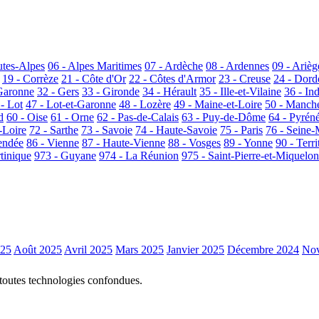
utes-Alpes
06 - Alpes Maritimes
07 - Ardèche
08 - Ardennes
09 - Arièg
19 - Corrèze
21 - Côte d'Or
22 - Côtes d'Armor
23 - Creuse
24 - Dor
Garonne
32 - Gers
33 - Gironde
34 - Hérault
35 - Ille-et-Vilaine
36 - In
 - Lot
47 - Lot-et-Garonne
48 - Lozère
49 - Maine-et-Loire
50 - Manch
d
60 - Oise
61 - Orne
62 - Pas-de-Calais
63 - Puy-de-Dôme
64 - Pyrén
-Loire
72 - Sarthe
73 - Savoie
74 - Haute-Savoie
75 - Paris
76 - Seine-
endée
86 - Vienne
87 - Haute-Vienne
88 - Vosges
89 - Yonne
90 - Terri
tinique
973 - Guyane
974 - La Réunion
975 - Saint-Pierre-et-Miquelon
025
Août 2025
Avril 2025
Mars 2025
Janvier 2025
Décembre 2024
Nov
 toutes technologies confondues.