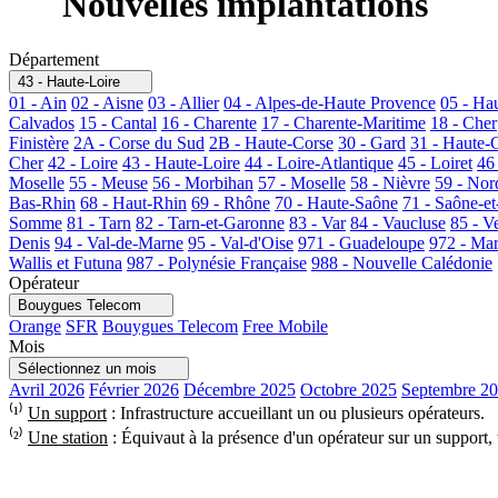
Nouvelles implantations
Département
43 - Haute-Loire
01 - Ain
02 - Aisne
03 - Allier
04 - Alpes-de-Haute Provence
05 - Ha
Calvados
15 - Cantal
16 - Charente
17 - Charente-Maritime
18 - Cher
Finistère
2A - Corse du Sud
2B - Haute-Corse
30 - Gard
31 - Haute-
Cher
42 - Loire
43 - Haute-Loire
44 - Loire-Atlantique
45 - Loiret
46
Moselle
55 - Meuse
56 - Morbihan
57 - Moselle
58 - Nièvre
59 - Nor
Bas-Rhin
68 - Haut-Rhin
69 - Rhône
70 - Haute-Saône
71 - Saône-et
Somme
81 - Tarn
82 - Tarn-et-Garonne
83 - Var
84 - Vaucluse
85 - V
Denis
94 - Val-de-Marne
95 - Val-d'Oise
971 - Guadeloupe
972 - Mar
Wallis et Futuna
987 - Polynésie Française
988 - Nouvelle Calédonie
Opérateur
Bouygues Telecom
Orange
SFR
Bouygues Telecom
Free Mobile
Mois
Sélectionnez un mois
Avril 2026
Février 2026
Décembre 2025
Octobre 2025
Septembre 2
⁽¹⁾
Un support
: Infrastructure accueillant un ou plusieurs opérateurs.
⁽²⁾
Une station
: Équivaut à la présence d'un opérateur sur un support,