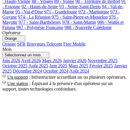
- Haute-Vienne
88 - Vosges
89 - Yonne
90 - Territoire de Belfort
91
- Essonne
92 - Hauts-de-Seine
93 - Seine-Saint-Denis
94 - Val-de-
Marne
95 - Val-d'Oise
971 - Guadeloupe
972 - Martinique
973 -
Guyane
974 - La Réunion
975 - Saint-Pierre-et-Miquelon
976 -
Mayotte
977 - Saint-Barthélemy
978 - Saint-Martin
986 - Wallis et
Futuna
987 - Polynésie Française
988 - Nouvelle Calédonie
Opérateur
Orange
Orange
SFR
Bouygues Telecom
Free Mobile
Mois
Sélectionnez un mois
Juin 2026
Avril 2026
Mars 2026
Janvier 2026
Novembre 2025
Octobre 2025
Août 2025
Juin 2025
Mars 2025
Février 2025
Janvier
2025
Décembre 2024
Octobre 2024
Août 2024
⁽¹⁾
Un support
: Infrastructure accueillant un ou plusieurs opérateurs.
⁽²⁾
Une station
: Équivaut à la présence d'un opérateur sur un
support, toutes technologies confondues.