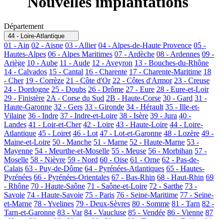
Nouvelles implantations
Département
44 - Loire-Atlantique
01 - Ain
02 - Aisne
03 - Allier
04 - Alpes-de-Haute Provence
05 -
Hautes-Alpes
06 - Alpes Maritimes
07 - Ardèche
08 - Ardennes
09 -
Ariège
10 - Aube
11 - Aude
12 - Aveyron
13 - Bouches-du-Rhône
14 - Calvados
15 - Cantal
16 - Charente
17 - Charente-Maritime
18
- Cher
19 - Corrèze
21 - Côte d'Or
22 - Côtes d'Armor
23 - Creuse
24 - Dordogne
25 - Doubs
26 - Drôme
27 - Eure
28 - Eure-et-Loir
29 - Finistère
2A - Corse du Sud
2B - Haute-Corse
30 - Gard
31 -
Haute-Garonne
32 - Gers
33 - Gironde
34 - Hérault
35 - Ille-et-
Vilaine
36 - Indre
37 - Indre-et-Loire
38 - Isère
39 - Jura
40 -
Landes
41 - Loir-et-Cher
42 - Loire
43 - Haute-Loire
44 - Loire-
Atlantique
45 - Loiret
46 - Lot
47 - Lot-et-Garonne
48 - Lozère
49 -
Maine-et-Loire
50 - Manche
51 - Marne
52 - Haute-Marne
53 -
Mayenne
54 - Meurthe-et-Moselle
55 - Meuse
56 - Morbihan
57 -
Moselle
58 - Nièvre
59 - Nord
60 - Oise
61 - Orne
62 - Pas-de-
Calais
63 - Puy-de-Dôme
64 - Pyrénées-Atlantiques
65 - Hautes-
Pyrénées
66 - Pyrénées-Orientales
67 - Bas-Rhin
68 - Haut-Rhin
69
- Rhône
70 - Haute-Saône
71 - Saône-et-Loire
72 - Sarthe
73 -
Savoie
74 - Haute-Savoie
75 - Paris
76 - Seine-Maritime
77 - Seine-
et-Marne
78 - Yvelines
79 - Deux-Sèvres
80 - Somme
81 - Tarn
82 -
Tarn-et-Garonne
83 - Var
84 - Vaucluse
85 - Vendée
86 - Vienne
87