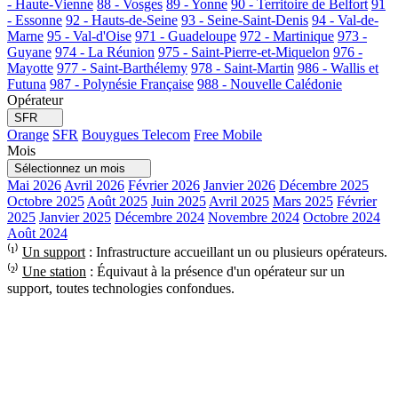
- Haute-Vienne
88 - Vosges
89 - Yonne
90 - Territoire de Belfort
91
- Essonne
92 - Hauts-de-Seine
93 - Seine-Saint-Denis
94 - Val-de-
Marne
95 - Val-d'Oise
971 - Guadeloupe
972 - Martinique
973 -
Guyane
974 - La Réunion
975 - Saint-Pierre-et-Miquelon
976 -
Mayotte
977 - Saint-Barthélemy
978 - Saint-Martin
986 - Wallis et
Futuna
987 - Polynésie Française
988 - Nouvelle Calédonie
Opérateur
SFR
Orange
SFR
Bouygues Telecom
Free Mobile
Mois
Sélectionnez un mois
Mai 2026
Avril 2026
Février 2026
Janvier 2026
Décembre 2025
Octobre 2025
Août 2025
Juin 2025
Avril 2025
Mars 2025
Février
2025
Janvier 2025
Décembre 2024
Novembre 2024
Octobre 2024
Août 2024
⁽¹⁾
Un support
: Infrastructure accueillant un ou plusieurs opérateurs.
⁽²⁾
Une station
: Équivaut à la présence d'un opérateur sur un
support, toutes technologies confondues.