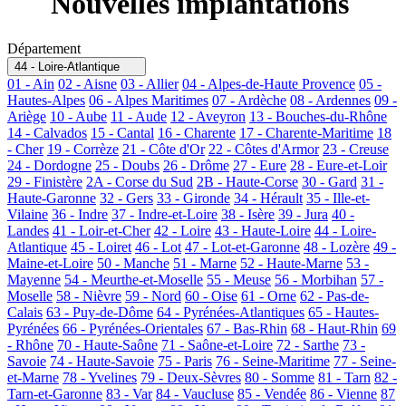
Nouvelles implantations
Département
44 - Loire-Atlantique
01 - Ain
02 - Aisne
03 - Allier
04 - Alpes-de-Haute Provence
05 -
Hautes-Alpes
06 - Alpes Maritimes
07 - Ardèche
08 - Ardennes
09 -
Ariège
10 - Aube
11 - Aude
12 - Aveyron
13 - Bouches-du-Rhône
14 - Calvados
15 - Cantal
16 - Charente
17 - Charente-Maritime
18
- Cher
19 - Corrèze
21 - Côte d'Or
22 - Côtes d'Armor
23 - Creuse
24 - Dordogne
25 - Doubs
26 - Drôme
27 - Eure
28 - Eure-et-Loir
29 - Finistère
2A - Corse du Sud
2B - Haute-Corse
30 - Gard
31 -
Haute-Garonne
32 - Gers
33 - Gironde
34 - Hérault
35 - Ille-et-
Vilaine
36 - Indre
37 - Indre-et-Loire
38 - Isère
39 - Jura
40 -
Landes
41 - Loir-et-Cher
42 - Loire
43 - Haute-Loire
44 - Loire-
Atlantique
45 - Loiret
46 - Lot
47 - Lot-et-Garonne
48 - Lozère
49 -
Maine-et-Loire
50 - Manche
51 - Marne
52 - Haute-Marne
53 -
Mayenne
54 - Meurthe-et-Moselle
55 - Meuse
56 - Morbihan
57 -
Moselle
58 - Nièvre
59 - Nord
60 - Oise
61 - Orne
62 - Pas-de-
Calais
63 - Puy-de-Dôme
64 - Pyrénées-Atlantiques
65 - Hautes-
Pyrénées
66 - Pyrénées-Orientales
67 - Bas-Rhin
68 - Haut-Rhin
69
- Rhône
70 - Haute-Saône
71 - Saône-et-Loire
72 - Sarthe
73 -
Savoie
74 - Haute-Savoie
75 - Paris
76 - Seine-Maritime
77 - Seine-
et-Marne
78 - Yvelines
79 - Deux-Sèvres
80 - Somme
81 - Tarn
82 -
Tarn-et-Garonne
83 - Var
84 - Vaucluse
85 - Vendée
86 - Vienne
87