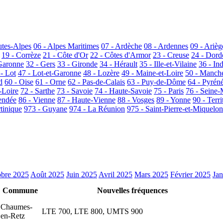
utes-Alpes
06 - Alpes Maritimes
07 - Ardèche
08 - Ardennes
09 - Arièg
19 - Corrèze
21 - Côte d'Or
22 - Côtes d'Armor
23 - Creuse
24 - Dor
Garonne
32 - Gers
33 - Gironde
34 - Hérault
35 - Ille-et-Vilaine
36 - In
 - Lot
47 - Lot-et-Garonne
48 - Lozère
49 - Maine-et-Loire
50 - Manch
d
60 - Oise
61 - Orne
62 - Pas-de-Calais
63 - Puy-de-Dôme
64 - Pyrén
-Loire
72 - Sarthe
73 - Savoie
74 - Haute-Savoie
75 - Paris
76 - Seine-
endée
86 - Vienne
87 - Haute-Vienne
88 - Vosges
89 - Yonne
90 - Terri
tinique
973 - Guyane
974 - La Réunion
975 - Saint-Pierre-et-Miquelon
bre 2025
Août 2025
Juin 2025
Avril 2025
Mars 2025
Février 2025
Jan
Commune
Nouvelles fréquences
Chaumes-
LTE 700, LTE 800, UMTS 900
en-Retz