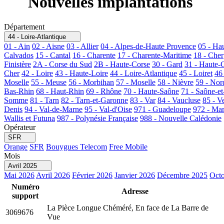
Nouvelles implantations
Département
44 - Loire-Atlantique
01 - Ain
02 - Aisne
03 - Allier
04 - Alpes-de-Haute Provence
05 - Ha
Calvados
15 - Cantal
16 - Charente
17 - Charente-Maritime
18 - Cher
Finistère
2A - Corse du Sud
2B - Haute-Corse
30 - Gard
31 - Haute-
Cher
42 - Loire
43 - Haute-Loire
44 - Loire-Atlantique
45 - Loiret
46
Moselle
55 - Meuse
56 - Morbihan
57 - Moselle
58 - Nièvre
59 - Nor
Bas-Rhin
68 - Haut-Rhin
69 - Rhône
70 - Haute-Saône
71 - Saône-et
Somme
81 - Tarn
82 - Tarn-et-Garonne
83 - Var
84 - Vaucluse
85 - V
Denis
94 - Val-de-Marne
95 - Val-d'Oise
971 - Guadeloupe
972 - Mar
Wallis et Futuna
987 - Polynésie Française
988 - Nouvelle Calédonie
Opérateur
SFR
Orange
SFR
Bouygues Telecom
Free Mobile
Mois
Avril 2025
Mai 2026
Avril 2026
Février 2026
Janvier 2026
Décembre 2025
Octo
Numéro
Adresse
support
La Pièce Longue Chéméré, En face de La Barre de
3069676
Vue