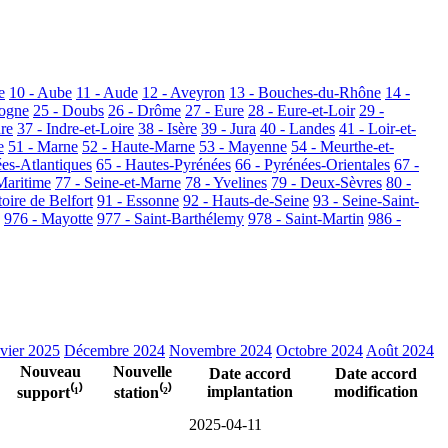
e
10 - Aube
11 - Aude
12 - Aveyron
13 - Bouches-du-Rhône
14 -
dogne
25 - Doubs
26 - Drôme
27 - Eure
28 - Eure-et-Loir
29 -
dre
37 - Indre-et-Loire
38 - Isère
39 - Jura
40 - Landes
41 - Loir-et-
e
51 - Marne
52 - Haute-Marne
53 - Mayenne
54 - Meurthe-et-
ées-Atlantiques
65 - Hautes-Pyrénées
66 - Pyrénées-Orientales
67 -
Maritime
77 - Seine-et-Marne
78 - Yvelines
79 - Deux-Sèvres
80 -
toire de Belfort
91 - Essonne
92 - Hauts-de-Seine
93 - Seine-Saint-
976 - Mayotte
977 - Saint-Barthélemy
978 - Saint-Martin
986 -
vier 2025
Décembre 2024
Novembre 2024
Octobre 2024
Août 2024
Nouveau
Nouvelle
Date accord
Date accord
implantation
modification
support⁽¹⁾
station⁽²⁾
2025-04-11