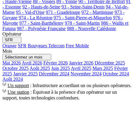
- Haute-Vienne
88 - Vosges
89 - Yonne
90 - Territoire de Belfort
91
- Essonne
92 - Hauts-de-Seine
93 - Seine-Saint-Denis
94 - Val-de-
Marne
95 - Val-d'Oise
971 - Guadeloupe
972 - Martinique
973 -
Guyane
974 - La Réunion
975 - Saint-Pierre-et-Miquelon
976 -
Mayotte
977 - Saint-Barthélemy
978 - Saint-Martin
986 - Wallis et
Futuna
987 - Polynésie Française
988 - Nouvelle Calédonie
Opérateur
SFR
Orange
SFR
Bouygues Telecom
Free Mobile
Mois
Sélectionnez un mois
Mai 2026
Avril 2026
Février 2026
Janvier 2026
Décembre 2025
Octobre 2025
Août 2025
Juin 2025
Avril 2025
Mars 2025
Février
2025
Janvier 2025
Décembre 2024
Novembre 2024
Octobre 2024
Août 2024
⁽¹⁾
Un support
: Infrastructure accueillant un ou plusieurs opérateurs.
⁽²⁾
Une station
: Équivaut à la présence d'un opérateur sur un
support, toutes technologies confondues.