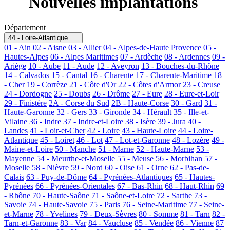
Nouvelles implantations
Département
44 - Loire-Atlantique
01 - Ain
02 - Aisne
03 - Allier
04 - Alpes-de-Haute Provence
05 -
Hautes-Alpes
06 - Alpes Maritimes
07 - Ardèche
08 - Ardennes
09 -
Ariège
10 - Aube
11 - Aude
12 - Aveyron
13 - Bouches-du-Rhône
14 - Calvados
15 - Cantal
16 - Charente
17 - Charente-Maritime
18
- Cher
19 - Corrèze
21 - Côte d'Or
22 - Côtes d'Armor
23 - Creuse
24 - Dordogne
25 - Doubs
26 - Drôme
27 - Eure
28 - Eure-et-Loir
29 - Finistère
2A - Corse du Sud
2B - Haute-Corse
30 - Gard
31 -
Haute-Garonne
32 - Gers
33 - Gironde
34 - Hérault
35 - Ille-et-
Vilaine
36 - Indre
37 - Indre-et-Loire
38 - Isère
39 - Jura
40 -
Landes
41 - Loir-et-Cher
42 - Loire
43 - Haute-Loire
44 - Loire-
Atlantique
45 - Loiret
46 - Lot
47 - Lot-et-Garonne
48 - Lozère
49 -
Maine-et-Loire
50 - Manche
51 - Marne
52 - Haute-Marne
53 -
Mayenne
54 - Meurthe-et-Moselle
55 - Meuse
56 - Morbihan
57 -
Moselle
58 - Nièvre
59 - Nord
60 - Oise
61 - Orne
62 - Pas-de-
Calais
63 - Puy-de-Dôme
64 - Pyrénées-Atlantiques
65 - Hautes-
Pyrénées
66 - Pyrénées-Orientales
67 - Bas-Rhin
68 - Haut-Rhin
69
- Rhône
70 - Haute-Saône
71 - Saône-et-Loire
72 - Sarthe
73 -
Savoie
74 - Haute-Savoie
75 - Paris
76 - Seine-Maritime
77 - Seine-
et-Marne
78 - Yvelines
79 - Deux-Sèvres
80 - Somme
81 - Tarn
82 -
Tarn-et-Garonne
83 - Var
84 - Vaucluse
85 - Vendée
86 - Vienne
87