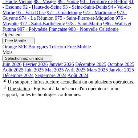
- Haute-Vienne
88 - Vosges
89 - Yonne
90 - Territoire de Belfort
91
- Essonne
92 - Hauts-de-Seine
93 - Seine-Saint-Denis
94 - Val-de-
Marne
95 - Val-d'Oise
971 - Guadeloupe
972 - Martinique
973 -
Guyane
974 - La Réunion
975 - Saint-Pierre-et-Miquelon
976 -
Mayotte
977 - Saint-Barthélemy
978 - Saint-Martin
986 - Wallis et
Futuna
987 - Polynésie Française
988 - Nouvelle Calédonie
Opérateur
Free Mobile
Orange
SFR
Bouygues Telecom
Free Mobile
Mois
Sélectionnez un mois
Juin 2026
Février 2026
Janvier 2026
Décembre 2025
Octobre 2025
Août 2025
Juin 2025
Mai 2025
Avril 2025
Mars 2025
Janvier 2025
Décembre 2024
Septembre 2024
Août 2024
⁽¹⁾
Un support
: Infrastructure accueillant un ou plusieurs opérateurs.
⁽²⁾
Une station
: Équivaut à la présence d'un opérateur sur un
support, toutes technologies confondues.