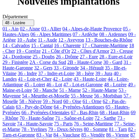
Nouvelles implantations
Département
48 - Lozère
01 - Ain
02 - Aisne
03 - Allier
04 - Alpes-de-Haute Provence
05 -
Hautes-Alpes
06 - Alpes Maritimes
07 - Ardèche
08 - Ardennes
09 -
Ariège
10 - Aube
11 - Aude
12 - Aveyron
13 - Bouches-du-Rhône
14 - Calvados
15 - Cantal
16 - Charente
17 - Charente-Maritime
18
- Cher
19 - Corrèze
21 - Côte d'Or
22 - Côtes d'Armor
23 - Creuse
24 - Dordogne
25 - Doubs
26 - Drôme
27 - Eure
28 - Eure-et-Loir
29 - Finistère
2A - Corse du Sud
2B - Haute-Corse
30 - Gard
31 -
Haute-Garonne
32 - Gers
33 - Gironde
34 - Hérault
35 - Ille-et-
Vilaine
36 - Indre
37 - Indre-et-Loire
38 - Isère
39 - Jura
40 -
Landes
41 - Loir-et-Cher
42 - Loire
43 - Haute-Loire
44 - Loire-
Atlantique
45 - Loiret
46 - Lot
47 - Lot-et-Garonne
48 - Lozère
49 -
Maine-et-Loire
50 - Manche
51 - Marne
52 - Haute-Marne
53 -
Mayenne
54 - Meurthe-et-Moselle
55 - Meuse
56 - Morbihan
57 -
Moselle
58 - Nièvre
59 - Nord
60 - Oise
61 - Orne
62 - Pas-de-
Calais
63 - Puy-de-Dôme
64 - Pyrénées-Atlantiques
65 - Hautes-
Pyrénées
66 - Pyrénées-Orientales
67 - Bas-Rhin
68 - Haut-Rhin
69
- Rhône
70 - Haute-Saône
71 - Saône-et-Loire
72 - Sarthe
73 -
Savoie
74 - Haute-Savoie
75 - Paris
76 - Seine-Maritime
77 - Seine-
et-Marne
78 - Yvelines
79 - Deux-Sèvres
80 - Somme
81 - Tarn
82 -
Tarn-et-Garonne
83 - Var
84 - Vaucluse
85 - Vendée
86 - Vienne
87