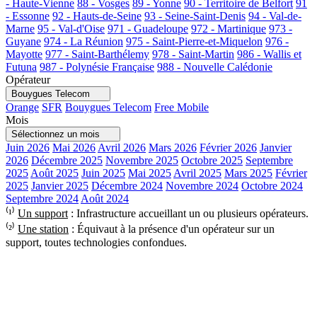
- Haute-Vienne
88 - Vosges
89 - Yonne
90 - Territoire de Belfort
91
- Essonne
92 - Hauts-de-Seine
93 - Seine-Saint-Denis
94 - Val-de-
Marne
95 - Val-d'Oise
971 - Guadeloupe
972 - Martinique
973 -
Guyane
974 - La Réunion
975 - Saint-Pierre-et-Miquelon
976 -
Mayotte
977 - Saint-Barthélemy
978 - Saint-Martin
986 - Wallis et
Futuna
987 - Polynésie Française
988 - Nouvelle Calédonie
Opérateur
Bouygues Telecom
Orange
SFR
Bouygues Telecom
Free Mobile
Mois
Sélectionnez un mois
Juin 2026
Mai 2026
Avril 2026
Mars 2026
Février 2026
Janvier
2026
Décembre 2025
Novembre 2025
Octobre 2025
Septembre
2025
Août 2025
Juin 2025
Mai 2025
Avril 2025
Mars 2025
Février
2025
Janvier 2025
Décembre 2024
Novembre 2024
Octobre 2024
Septembre 2024
Août 2024
⁽¹⁾
Un support
: Infrastructure accueillant un ou plusieurs opérateurs.
⁽²⁾
Une station
: Équivaut à la présence d'un opérateur sur un
support, toutes technologies confondues.