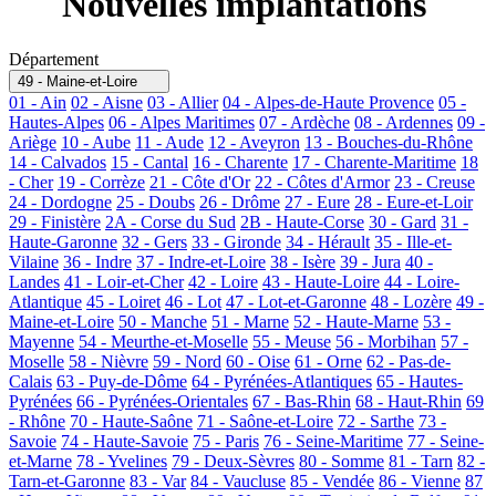
Nouvelles implantations
Département
49 - Maine-et-Loire
01 - Ain
02 - Aisne
03 - Allier
04 - Alpes-de-Haute Provence
05 -
Hautes-Alpes
06 - Alpes Maritimes
07 - Ardèche
08 - Ardennes
09 -
Ariège
10 - Aube
11 - Aude
12 - Aveyron
13 - Bouches-du-Rhône
14 - Calvados
15 - Cantal
16 - Charente
17 - Charente-Maritime
18
- Cher
19 - Corrèze
21 - Côte d'Or
22 - Côtes d'Armor
23 - Creuse
24 - Dordogne
25 - Doubs
26 - Drôme
27 - Eure
28 - Eure-et-Loir
29 - Finistère
2A - Corse du Sud
2B - Haute-Corse
30 - Gard
31 -
Haute-Garonne
32 - Gers
33 - Gironde
34 - Hérault
35 - Ille-et-
Vilaine
36 - Indre
37 - Indre-et-Loire
38 - Isère
39 - Jura
40 -
Landes
41 - Loir-et-Cher
42 - Loire
43 - Haute-Loire
44 - Loire-
Atlantique
45 - Loiret
46 - Lot
47 - Lot-et-Garonne
48 - Lozère
49 -
Maine-et-Loire
50 - Manche
51 - Marne
52 - Haute-Marne
53 -
Mayenne
54 - Meurthe-et-Moselle
55 - Meuse
56 - Morbihan
57 -
Moselle
58 - Nièvre
59 - Nord
60 - Oise
61 - Orne
62 - Pas-de-
Calais
63 - Puy-de-Dôme
64 - Pyrénées-Atlantiques
65 - Hautes-
Pyrénées
66 - Pyrénées-Orientales
67 - Bas-Rhin
68 - Haut-Rhin
69
- Rhône
70 - Haute-Saône
71 - Saône-et-Loire
72 - Sarthe
73 -
Savoie
74 - Haute-Savoie
75 - Paris
76 - Seine-Maritime
77 - Seine-
et-Marne
78 - Yvelines
79 - Deux-Sèvres
80 - Somme
81 - Tarn
82 -
Tarn-et-Garonne
83 - Var
84 - Vaucluse
85 - Vendée
86 - Vienne
87