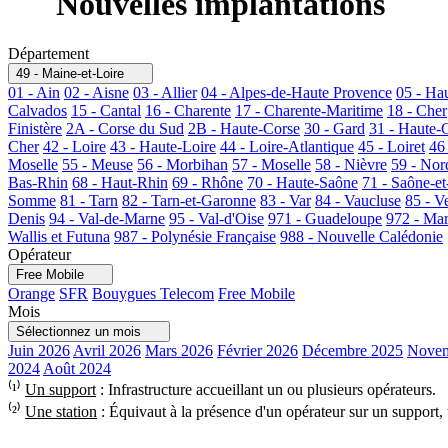
Nouvelles implantations
Département
49 - Maine-et-Loire
01 - Ain
02 - Aisne
03 - Allier
04 - Alpes-de-Haute Provence
05 - Ha
Calvados
15 - Cantal
16 - Charente
17 - Charente-Maritime
18 - Cher
Finistère
2A - Corse du Sud
2B - Haute-Corse
30 - Gard
31 - Haute-
Cher
42 - Loire
43 - Haute-Loire
44 - Loire-Atlantique
45 - Loiret
46
Moselle
55 - Meuse
56 - Morbihan
57 - Moselle
58 - Nièvre
59 - Nor
Bas-Rhin
68 - Haut-Rhin
69 - Rhône
70 - Haute-Saône
71 - Saône-et
Somme
81 - Tarn
82 - Tarn-et-Garonne
83 - Var
84 - Vaucluse
85 - V
Denis
94 - Val-de-Marne
95 - Val-d'Oise
971 - Guadeloupe
972 - Mar
Wallis et Futuna
987 - Polynésie Française
988 - Nouvelle Calédonie
Opérateur
Free Mobile
Orange
SFR
Bouygues Telecom
Free Mobile
Mois
Sélectionnez un mois
Juin 2026
Avril 2026
Mars 2026
Février 2026
Décembre 2025
Novem
2024
Août 2024
⁽¹⁾
Un support
: Infrastructure accueillant un ou plusieurs opérateurs.
⁽²⁾
Une station
: Équivaut à la présence d'un opérateur sur un support,