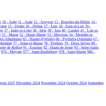
e
10 - Aube
11 - Aude
12 - Aveyron
13 - Bouches-du-Rhône
14 -
dogne
25 - Doubs
26 - Drôme
27 - Eure
28 - Eure-et-Loir
29 -
dre
37 - Indre-et-Loire
38 - Isère
39 - Jura
40 - Landes
41 - Loir-et-
e
51 - Marne
52 - Haute-Marne
53 - Mayenne
54 - Meurthe-et-
ées-Atlantiques
65 - Hautes-Pyrénées
66 - Pyrénées-Orientales
67 -
Maritime
77 - Seine-et-Marne
78 - Yvelines
79 - Deux-Sèvres
80 -
toire de Belfort
91 - Essonne
92 - Hauts-de-Seine
93 - Seine-Saint-
976 - Mayotte
977 - Saint-Barthélemy
978 - Saint-Martin
986 -
nvier 2025
Décembre 2024
Novembre 2024
Octobre 2024
Septembre