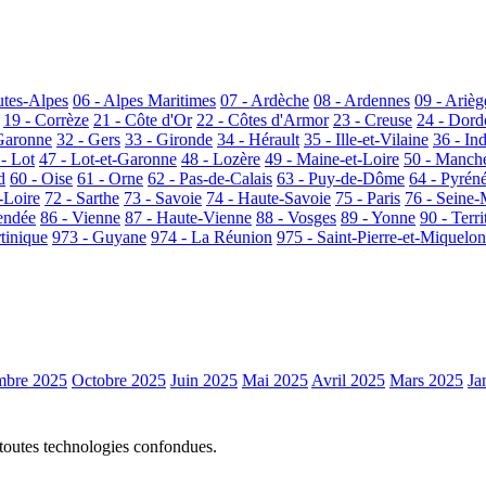
utes-Alpes
06 - Alpes Maritimes
07 - Ardèche
08 - Ardennes
09 - Arièg
19 - Corrèze
21 - Côte d'Or
22 - Côtes d'Armor
23 - Creuse
24 - Dor
Garonne
32 - Gers
33 - Gironde
34 - Hérault
35 - Ille-et-Vilaine
36 - In
 - Lot
47 - Lot-et-Garonne
48 - Lozère
49 - Maine-et-Loire
50 - Manch
d
60 - Oise
61 - Orne
62 - Pas-de-Calais
63 - Puy-de-Dôme
64 - Pyrén
-Loire
72 - Sarthe
73 - Savoie
74 - Haute-Savoie
75 - Paris
76 - Seine-
endée
86 - Vienne
87 - Haute-Vienne
88 - Vosges
89 - Yonne
90 - Terri
tinique
973 - Guyane
974 - La Réunion
975 - Saint-Pierre-et-Miquelon
bre 2025
Octobre 2025
Juin 2025
Mai 2025
Avril 2025
Mars 2025
Ja
 toutes technologies confondues.