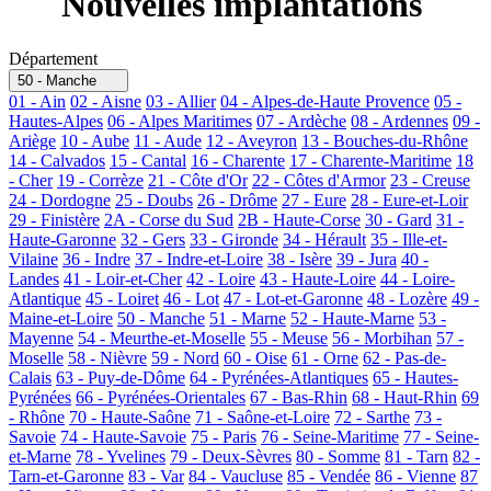
Nouvelles implantations
Département
50 - Manche
01 - Ain
02 - Aisne
03 - Allier
04 - Alpes-de-Haute Provence
05 -
Hautes-Alpes
06 - Alpes Maritimes
07 - Ardèche
08 - Ardennes
09 -
Ariège
10 - Aube
11 - Aude
12 - Aveyron
13 - Bouches-du-Rhône
14 - Calvados
15 - Cantal
16 - Charente
17 - Charente-Maritime
18
- Cher
19 - Corrèze
21 - Côte d'Or
22 - Côtes d'Armor
23 - Creuse
24 - Dordogne
25 - Doubs
26 - Drôme
27 - Eure
28 - Eure-et-Loir
29 - Finistère
2A - Corse du Sud
2B - Haute-Corse
30 - Gard
31 -
Haute-Garonne
32 - Gers
33 - Gironde
34 - Hérault
35 - Ille-et-
Vilaine
36 - Indre
37 - Indre-et-Loire
38 - Isère
39 - Jura
40 -
Landes
41 - Loir-et-Cher
42 - Loire
43 - Haute-Loire
44 - Loire-
Atlantique
45 - Loiret
46 - Lot
47 - Lot-et-Garonne
48 - Lozère
49 -
Maine-et-Loire
50 - Manche
51 - Marne
52 - Haute-Marne
53 -
Mayenne
54 - Meurthe-et-Moselle
55 - Meuse
56 - Morbihan
57 -
Moselle
58 - Nièvre
59 - Nord
60 - Oise
61 - Orne
62 - Pas-de-
Calais
63 - Puy-de-Dôme
64 - Pyrénées-Atlantiques
65 - Hautes-
Pyrénées
66 - Pyrénées-Orientales
67 - Bas-Rhin
68 - Haut-Rhin
69
- Rhône
70 - Haute-Saône
71 - Saône-et-Loire
72 - Sarthe
73 -
Savoie
74 - Haute-Savoie
75 - Paris
76 - Seine-Maritime
77 - Seine-
et-Marne
78 - Yvelines
79 - Deux-Sèvres
80 - Somme
81 - Tarn
82 -
Tarn-et-Garonne
83 - Var
84 - Vaucluse
85 - Vendée
86 - Vienne
87