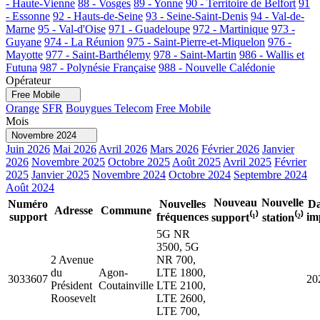
- Haute-Vienne
88 - Vosges
89 - Yonne
90 - Territoire de Belfort
91
- Essonne
92 - Hauts-de-Seine
93 - Seine-Saint-Denis
94 - Val-de-
Marne
95 - Val-d'Oise
971 - Guadeloupe
972 - Martinique
973 -
Guyane
974 - La Réunion
975 - Saint-Pierre-et-Miquelon
976 -
Mayotte
977 - Saint-Barthélemy
978 - Saint-Martin
986 - Wallis et
Futuna
987 - Polynésie Française
988 - Nouvelle Calédonie
Opérateur
Free Mobile
Orange
SFR
Bouygues Telecom
Free Mobile
Mois
Novembre 2024
Juin 2026
Mai 2026
Avril 2026
Mars 2026
Février 2026
Janvier
2026
Novembre 2025
Octobre 2025
Août 2025
Avril 2025
Février
2025
Janvier 2025
Novembre 2024
Octobre 2024
Septembre 2024
Août 2024
Nouveau
Nouvelle
Numéro
Nouvelles
Da
Adresse
Commune
support
fréquences
im
support⁽¹⁾
station⁽²⁾
5G NR
3500, 5G
2 Avenue
NR 700,
du
Agon-
LTE 1800,
3033607
20
Président
Coutainville
LTE 2100,
Roosevelt
LTE 2600,
LTE 700,