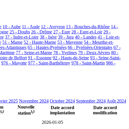
e
10 - Aube
11 - Aude
12 - Aveyron
13 - Bouches-du-Rhône
14 -
dogne
25 - Doubs
26 - Drôme
27 - Eure
28 - Eure-et-Loir
29 -
dre
37 - Indre-et-Loire
38 - Isère
39 - Jura
40 - Landes
41 - Loir-et-
e
51 - Marne
52 - Haute-Marne
53 - Mayenne
54 - Meurthe-et-
ées-Atlantiques
65 - Hautes-Pyrénées
66 - Pyrénées-Orientales
67 -
Maritime
77 - Seine-et-Marne
78 - Yvelines
79 - Deux-Sèvres
80 -
toire de Belfort
91 - Essonne
92 - Hauts-de-Seine
93 - Seine-Saint-
976 - Mayotte
977 - Saint-Barthélemy
978 - Saint-Martin
986 -
nvier 2025
Novembre 2024
Octobre 2024
Septembre 2024
Août 2024
au
Nouvelle
Date accord
Date accord
implantation
modification
⁽¹⁾
station⁽²⁾
2026-01-05