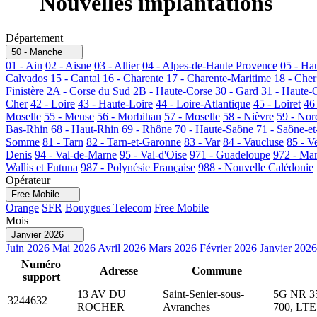
Nouvelles implantations
Département
50 - Manche
01 - Ain
02 - Aisne
03 - Allier
04 - Alpes-de-Haute Provence
05 - Ha
Calvados
15 - Cantal
16 - Charente
17 - Charente-Maritime
18 - Cher
Finistère
2A - Corse du Sud
2B - Haute-Corse
30 - Gard
31 - Haute-
Cher
42 - Loire
43 - Haute-Loire
44 - Loire-Atlantique
45 - Loiret
46
Moselle
55 - Meuse
56 - Morbihan
57 - Moselle
58 - Nièvre
59 - Nor
Bas-Rhin
68 - Haut-Rhin
69 - Rhône
70 - Haute-Saône
71 - Saône-et
Somme
81 - Tarn
82 - Tarn-et-Garonne
83 - Var
84 - Vaucluse
85 - V
Denis
94 - Val-de-Marne
95 - Val-d'Oise
971 - Guadeloupe
972 - Mar
Wallis et Futuna
987 - Polynésie Française
988 - Nouvelle Calédonie
Opérateur
Free Mobile
Orange
SFR
Bouygues Telecom
Free Mobile
Mois
Janvier 2026
Juin 2026
Mai 2026
Avril 2026
Mars 2026
Février 2026
Janvier 2026
Numéro
Adresse
Commune
support
13 AV DU
Saint-Senier-sous-
5G NR 35
3244632
ROCHER
Avranches
700, LTE