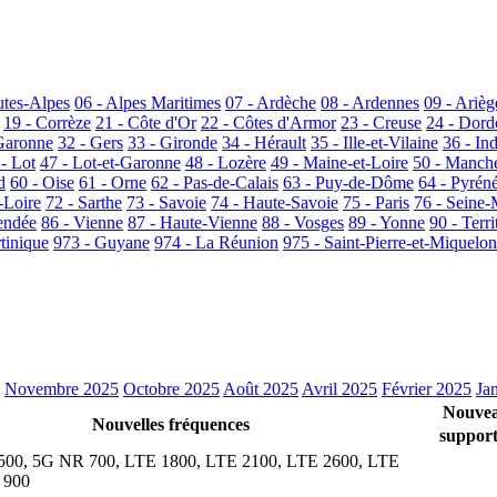
utes-Alpes
06 - Alpes Maritimes
07 - Ardèche
08 - Ardennes
09 - Arièg
19 - Corrèze
21 - Côte d'Or
22 - Côtes d'Armor
23 - Creuse
24 - Dor
Garonne
32 - Gers
33 - Gironde
34 - Hérault
35 - Ille-et-Vilaine
36 - In
 - Lot
47 - Lot-et-Garonne
48 - Lozère
49 - Maine-et-Loire
50 - Manch
d
60 - Oise
61 - Orne
62 - Pas-de-Calais
63 - Puy-de-Dôme
64 - Pyrén
-Loire
72 - Sarthe
73 - Savoie
74 - Haute-Savoie
75 - Paris
76 - Seine-
endée
86 - Vienne
87 - Haute-Vienne
88 - Vosges
89 - Yonne
90 - Terri
tinique
973 - Guyane
974 - La Réunion
975 - Saint-Pierre-et-Miquelon
Novembre 2025
Octobre 2025
Août 2025
Avril 2025
Février 2025
Ja
Nouve
Nouvelles fréquences
support
00, 5G NR 700, LTE 1800, LTE 2100, LTE 2600, LTE
 900