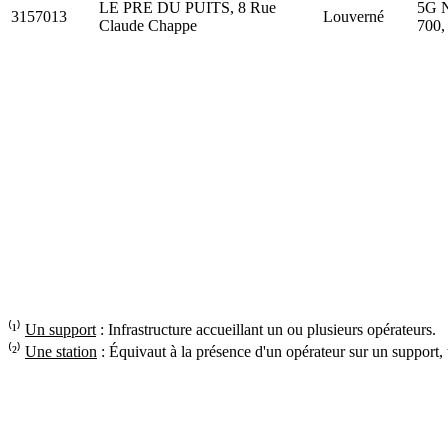
LE PRE DU PUITS, 8 Rue
5G N
3157013
Louverné
Claude Chappe
700,
⁽¹⁾
Un support
: Infrastructure accueillant un ou plusieurs opérateurs.
⁽²⁾
Une station
: Équivaut à la présence d'un opérateur sur un support,