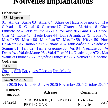
Nouvelles implantations
Département
53 - Mayenne
01 - Ain
02 - Aisne
03 - Allier
04 - Alpes-de-Haute Provence
05 - Ha
Calvados
15 - Cantal
16 - Charente
17 - Charente-Maritime
18 - Cher
Finistère
2A - Corse du Sud
2B - Haute-Corse
30 - Gard
31 - Haute-
Cher
42 - Loire
43 - Haute-Loire
44 - Loire-Atlantique
45 - Loiret
46
Moselle
55 - Meuse
56 - Morbihan
57 - Moselle
58 - Nièvre
59 - Nor
Bas-Rhin
68 - Haut-Rhin
69 - Rhône
70 - Haute-Saône
71 - Saône-et
Somme
81 - Tarn
82 - Tarn-et-Garonne
83 - Var
84 - Vaucluse
85 - V
Denis
94 - Val-de-Marne
95 - Val-d'Oise
971 - Guadeloupe
972 - Mar
Wallis et Futuna
987 - Polynésie Française
988 - Nouvelle Calédonie
Opérateur
SFR
Orange
SFR
Bouygues Telecom
Free Mobile
Mois
Novembre 2025
Juin 2026
Février 2026
Janvier 2026
Novembre 2025
Octobre 2025
Numéro
Adresse
Commune
support
27 R D'ANJOU, LE GRAND
La Roche-
3142203
5G N
PRE LOIGNE
Neuville