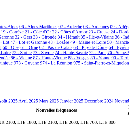
utes-Alpes
06 - Alpes Maritimes
07 - Ardèche
08 - Ardennes
09 - Arièg
19 - Corrèze
21 - Côte d'Or
22 - Côtes d'Armor
23 - Creuse
24 - Dor
Garonne
32 - Gers
33 - Gironde
34 - Hérault
35 - Ille-et-Vilaine
36 - In
 - Lot
47 - Lot-et-Garonne
48 - Lozère
49 - Maine-et-Loire
50 - Manch
d
60 - Oise
61 - Orne
62 - Pas-de-Calais
63 - Puy-de-Dôme
64 - Pyrén
-Loire
72 - Sarthe
73 - Savoie
74 - Haute-Savoie
75 - Paris
76 - Seine-
endée
86 - Vienne
87 - Haute-Vienne
88 - Vosges
89 - Yonne
90 - Terri
tinique
973 - Guyane
974 - La Réunion
975 - Saint-Pierre-et-Miquelon
Août 2025
Avril 2025
Mars 2025
Janvier 2025
Décembre 2024
Novemb
Nouvelles fréquences
R 2100, LTE 1800, LTE 2100, LTE 2600, LTE 700, LTE 800