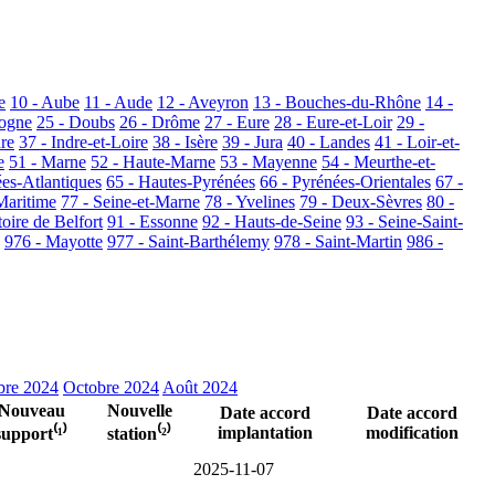
e
10 - Aube
11 - Aude
12 - Aveyron
13 - Bouches-du-Rhône
14 -
dogne
25 - Doubs
26 - Drôme
27 - Eure
28 - Eure-et-Loir
29 -
dre
37 - Indre-et-Loire
38 - Isère
39 - Jura
40 - Landes
41 - Loir-et-
e
51 - Marne
52 - Haute-Marne
53 - Mayenne
54 - Meurthe-et-
ées-Atlantiques
65 - Hautes-Pyrénées
66 - Pyrénées-Orientales
67 -
Maritime
77 - Seine-et-Marne
78 - Yvelines
79 - Deux-Sèvres
80 -
toire de Belfort
91 - Essonne
92 - Hauts-de-Seine
93 - Seine-Saint-
976 - Mayotte
977 - Saint-Barthélemy
978 - Saint-Martin
986 -
re 2024
Octobre 2024
Août 2024
Nouveau
Nouvelle
Date accord
Date accord
implantation
modification
support⁽¹⁾
station⁽²⁾
2025-11-07