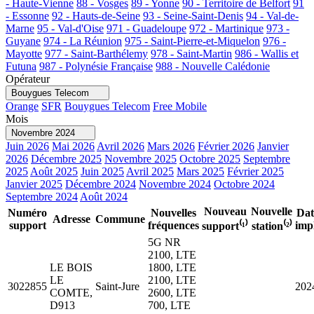
- Haute-Vienne
88 - Vosges
89 - Yonne
90 - Territoire de Belfort
91
- Essonne
92 - Hauts-de-Seine
93 - Seine-Saint-Denis
94 - Val-de-
Marne
95 - Val-d'Oise
971 - Guadeloupe
972 - Martinique
973 -
Guyane
974 - La Réunion
975 - Saint-Pierre-et-Miquelon
976 -
Mayotte
977 - Saint-Barthélemy
978 - Saint-Martin
986 - Wallis et
Futuna
987 - Polynésie Française
988 - Nouvelle Calédonie
Opérateur
Bouygues Telecom
Orange
SFR
Bouygues Telecom
Free Mobile
Mois
Novembre 2024
Juin 2026
Mai 2026
Avril 2026
Mars 2026
Février 2026
Janvier
2026
Décembre 2025
Novembre 2025
Octobre 2025
Septembre
2025
Août 2025
Juin 2025
Avril 2025
Mars 2025
Février 2025
Janvier 2025
Décembre 2024
Novembre 2024
Octobre 2024
Septembre 2024
Août 2024
Nouveau
Nouvelle
Numéro
Nouvelles
Dat
Adresse
Commune
support
fréquences
imp
support⁽¹⁾
station⁽²⁾
5G NR
2100, LTE
LE BOIS
1800, LTE
LE
2100, LTE
3022855
Saint-Jure
202
COMTE,
2600, LTE
D913
700, LTE