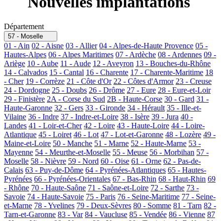
Nouvelles implantations
Département
57 - Moselle
01 - Ain
02 - Aisne
03 - Allier
04 - Alpes-de-Haute Provence
05 -
Hautes-Alpes
06 - Alpes Maritimes
07 - Ardèche
08 - Ardennes
09 -
Ariège
10 - Aube
11 - Aude
12 - Aveyron
13 - Bouches-du-Rhône
14 - Calvados
15 - Cantal
16 - Charente
17 - Charente-Maritime
18
- Cher
19 - Corrèze
21 - Côte d'Or
22 - Côtes d'Armor
23 - Creuse
24 - Dordogne
25 - Doubs
26 - Drôme
27 - Eure
28 - Eure-et-Loir
29 - Finistère
2A - Corse du Sud
2B - Haute-Corse
30 - Gard
31 -
Haute-Garonne
32 - Gers
33 - Gironde
34 - Hérault
35 - Ille-et-
Vilaine
36 - Indre
37 - Indre-et-Loire
38 - Isère
39 - Jura
40 -
Landes
41 - Loir-et-Cher
42 - Loire
43 - Haute-Loire
44 - Loire-
Atlantique
45 - Loiret
46 - Lot
47 - Lot-et-Garonne
48 - Lozère
49 -
Maine-et-Loire
50 - Manche
51 - Marne
52 - Haute-Marne
53 -
Mayenne
54 - Meurthe-et-Moselle
55 - Meuse
56 - Morbihan
57 -
Moselle
58 - Nièvre
59 - Nord
60 - Oise
61 - Orne
62 - Pas-de-
Calais
63 - Puy-de-Dôme
64 - Pyrénées-Atlantiques
65 - Hautes-
Pyrénées
66 - Pyrénées-Orientales
67 - Bas-Rhin
68 - Haut-Rhin
69
- Rhône
70 - Haute-Saône
71 - Saône-et-Loire
72 - Sarthe
73 -
Savoie
74 - Haute-Savoie
75 - Paris
76 - Seine-Maritime
77 - Seine-
et-Marne
78 - Yvelines
79 - Deux-Sèvres
80 - Somme
81 - Tarn
82 -
Tarn-et-Garonne
83 - Var
84 - Vaucluse
85 - Vendée
86 - Vienne
87