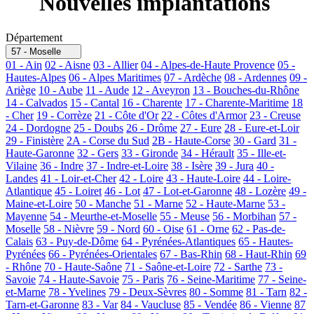
Nouvelles implantations
Département
57 - Moselle
01 - Ain
02 - Aisne
03 - Allier
04 - Alpes-de-Haute Provence
05 -
Hautes-Alpes
06 - Alpes Maritimes
07 - Ardèche
08 - Ardennes
09 -
Ariège
10 - Aube
11 - Aude
12 - Aveyron
13 - Bouches-du-Rhône
14 - Calvados
15 - Cantal
16 - Charente
17 - Charente-Maritime
18
- Cher
19 - Corrèze
21 - Côte d'Or
22 - Côtes d'Armor
23 - Creuse
24 - Dordogne
25 - Doubs
26 - Drôme
27 - Eure
28 - Eure-et-Loir
29 - Finistère
2A - Corse du Sud
2B - Haute-Corse
30 - Gard
31 -
Haute-Garonne
32 - Gers
33 - Gironde
34 - Hérault
35 - Ille-et-
Vilaine
36 - Indre
37 - Indre-et-Loire
38 - Isère
39 - Jura
40 -
Landes
41 - Loir-et-Cher
42 - Loire
43 - Haute-Loire
44 - Loire-
Atlantique
45 - Loiret
46 - Lot
47 - Lot-et-Garonne
48 - Lozère
49 -
Maine-et-Loire
50 - Manche
51 - Marne
52 - Haute-Marne
53 -
Mayenne
54 - Meurthe-et-Moselle
55 - Meuse
56 - Morbihan
57 -
Moselle
58 - Nièvre
59 - Nord
60 - Oise
61 - Orne
62 - Pas-de-
Calais
63 - Puy-de-Dôme
64 - Pyrénées-Atlantiques
65 - Hautes-
Pyrénées
66 - Pyrénées-Orientales
67 - Bas-Rhin
68 - Haut-Rhin
69
- Rhône
70 - Haute-Saône
71 - Saône-et-Loire
72 - Sarthe
73 -
Savoie
74 - Haute-Savoie
75 - Paris
76 - Seine-Maritime
77 - Seine-
et-Marne
78 - Yvelines
79 - Deux-Sèvres
80 - Somme
81 - Tarn
82 -
Tarn-et-Garonne
83 - Var
84 - Vaucluse
85 - Vendée
86 - Vienne
87