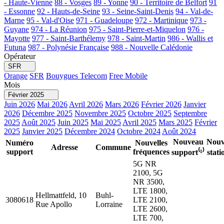
- Haute-Vienne
88 - Vosges
89 - Yonne
90 - Territoire de Belfort
91
- Essonne
92 - Hauts-de-Seine
93 - Seine-Saint-Denis
94 - Val-de-
Marne
95 - Val-d'Oise
971 - Guadeloupe
972 - Martinique
973 -
Guyane
974 - La Réunion
975 - Saint-Pierre-et-Miquelon
976 -
Mayotte
977 - Saint-Barthélemy
978 - Saint-Martin
986 - Wallis et
Futuna
987 - Polynésie Française
988 - Nouvelle Calédonie
Opérateur
SFR
Orange
SFR
Bouygues Telecom
Free Mobile
Mois
Février 2025
Juin 2026
Mai 2026
Avril 2026
Mars 2026
Février 2026
Janvier
2026
Décembre 2025
Novembre 2025
Octobre 2025
Septembre
2025
Août 2025
Juin 2025
Mai 2025
Avril 2025
Mars 2025
Février
2025
Janvier 2025
Décembre 2024
Octobre 2024
Août 2024
Nouveau
Nouv
Numéro
Nouvelles
Adresse
Commune
support
fréquences
support⁽¹⁾
stati
5G NR
2100, 5G
NR 3500,
LTE 1800,
Hellmattfeld, 10
Buhl-
3080618
LTE 2100,
Rue Apollo
Lorraine
LTE 2600,
LTE 700,