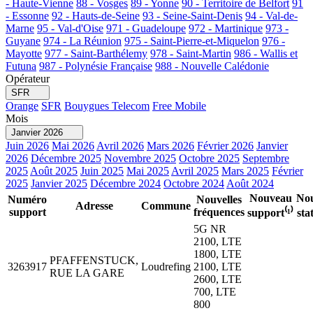
- Haute-Vienne
88 - Vosges
89 - Yonne
90 - Territoire de Belfort
91
- Essonne
92 - Hauts-de-Seine
93 - Seine-Saint-Denis
94 - Val-de-
Marne
95 - Val-d'Oise
971 - Guadeloupe
972 - Martinique
973 -
Guyane
974 - La Réunion
975 - Saint-Pierre-et-Miquelon
976 -
Mayotte
977 - Saint-Barthélemy
978 - Saint-Martin
986 - Wallis et
Futuna
987 - Polynésie Française
988 - Nouvelle Calédonie
Opérateur
SFR
Orange
SFR
Bouygues Telecom
Free Mobile
Mois
Janvier 2026
Juin 2026
Mai 2026
Avril 2026
Mars 2026
Février 2026
Janvier
2026
Décembre 2025
Novembre 2025
Octobre 2025
Septembre
2025
Août 2025
Juin 2025
Mai 2025
Avril 2025
Mars 2025
Février
2025
Janvier 2025
Décembre 2024
Octobre 2024
Août 2024
Nouveau
Nou
Numéro
Nouvelles
Adresse
Commune
support
fréquences
support⁽¹⁾
stat
5G NR
2100, LTE
1800, LTE
PFAFFENSTUCK,
3263917
Loudrefing
2100, LTE
RUE LA GARE
2600, LTE
700, LTE
800