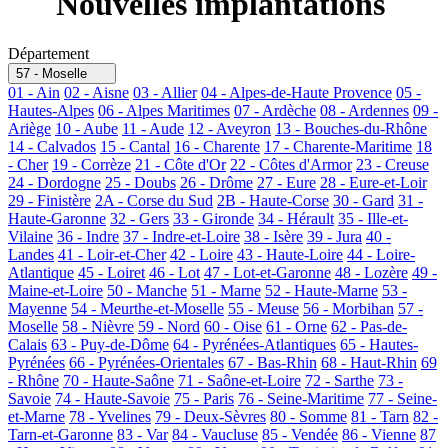
Nouvelles implantations
Département
57 - Moselle
01 - Ain
02 - Aisne
03 - Allier
04 - Alpes-de-Haute Provence
05 -
Hautes-Alpes
06 - Alpes Maritimes
07 - Ardèche
08 - Ardennes
09 -
Ariège
10 - Aube
11 - Aude
12 - Aveyron
13 - Bouches-du-Rhône
14 - Calvados
15 - Cantal
16 - Charente
17 - Charente-Maritime
18
- Cher
19 - Corrèze
21 - Côte d'Or
22 - Côtes d'Armor
23 - Creuse
24 - Dordogne
25 - Doubs
26 - Drôme
27 - Eure
28 - Eure-et-Loir
29 - Finistère
2A - Corse du Sud
2B - Haute-Corse
30 - Gard
31 -
Haute-Garonne
32 - Gers
33 - Gironde
34 - Hérault
35 - Ille-et-
Vilaine
36 - Indre
37 - Indre-et-Loire
38 - Isère
39 - Jura
40 -
Landes
41 - Loir-et-Cher
42 - Loire
43 - Haute-Loire
44 - Loire-
Atlantique
45 - Loiret
46 - Lot
47 - Lot-et-Garonne
48 - Lozère
49 -
Maine-et-Loire
50 - Manche
51 - Marne
52 - Haute-Marne
53 -
Mayenne
54 - Meurthe-et-Moselle
55 - Meuse
56 - Morbihan
57 -
Moselle
58 - Nièvre
59 - Nord
60 - Oise
61 - Orne
62 - Pas-de-
Calais
63 - Puy-de-Dôme
64 - Pyrénées-Atlantiques
65 - Hautes-
Pyrénées
66 - Pyrénées-Orientales
67 - Bas-Rhin
68 - Haut-Rhin
69
- Rhône
70 - Haute-Saône
71 - Saône-et-Loire
72 - Sarthe
73 -
Savoie
74 - Haute-Savoie
75 - Paris
76 - Seine-Maritime
77 - Seine-
et-Marne
78 - Yvelines
79 - Deux-Sèvres
80 - Somme
81 - Tarn
82 -
Tarn-et-Garonne
83 - Var
84 - Vaucluse
85 - Vendée
86 - Vienne
87