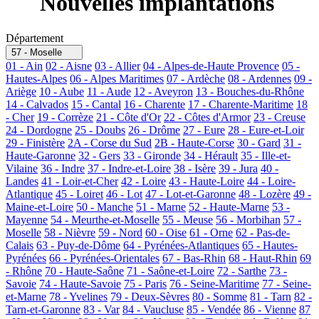
Nouvelles implantations
Département
57 - Moselle
01 - Ain
02 - Aisne
03 - Allier
04 - Alpes-de-Haute Provence
05 -
Hautes-Alpes
06 - Alpes Maritimes
07 - Ardèche
08 - Ardennes
09 -
Ariège
10 - Aube
11 - Aude
12 - Aveyron
13 - Bouches-du-Rhône
14 - Calvados
15 - Cantal
16 - Charente
17 - Charente-Maritime
18
- Cher
19 - Corrèze
21 - Côte d'Or
22 - Côtes d'Armor
23 - Creuse
24 - Dordogne
25 - Doubs
26 - Drôme
27 - Eure
28 - Eure-et-Loir
29 - Finistère
2A - Corse du Sud
2B - Haute-Corse
30 - Gard
31 -
Haute-Garonne
32 - Gers
33 - Gironde
34 - Hérault
35 - Ille-et-
Vilaine
36 - Indre
37 - Indre-et-Loire
38 - Isère
39 - Jura
40 -
Landes
41 - Loir-et-Cher
42 - Loire
43 - Haute-Loire
44 - Loire-
Atlantique
45 - Loiret
46 - Lot
47 - Lot-et-Garonne
48 - Lozère
49 -
Maine-et-Loire
50 - Manche
51 - Marne
52 - Haute-Marne
53 -
Mayenne
54 - Meurthe-et-Moselle
55 - Meuse
56 - Morbihan
57 -
Moselle
58 - Nièvre
59 - Nord
60 - Oise
61 - Orne
62 - Pas-de-
Calais
63 - Puy-de-Dôme
64 - Pyrénées-Atlantiques
65 - Hautes-
Pyrénées
66 - Pyrénées-Orientales
67 - Bas-Rhin
68 - Haut-Rhin
69
- Rhône
70 - Haute-Saône
71 - Saône-et-Loire
72 - Sarthe
73 -
Savoie
74 - Haute-Savoie
75 - Paris
76 - Seine-Maritime
77 - Seine-
et-Marne
78 - Yvelines
79 - Deux-Sèvres
80 - Somme
81 - Tarn
82 -
Tarn-et-Garonne
83 - Var
84 - Vaucluse
85 - Vendée
86 - Vienne
87