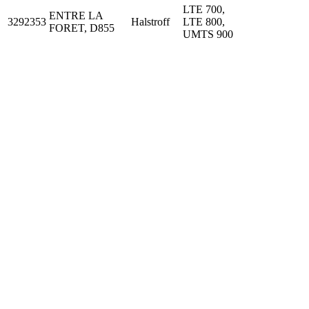
LTE 700,
ENTRE LA
3292353
Halstroff
LTE 800,
FORET, D855
UMTS 900