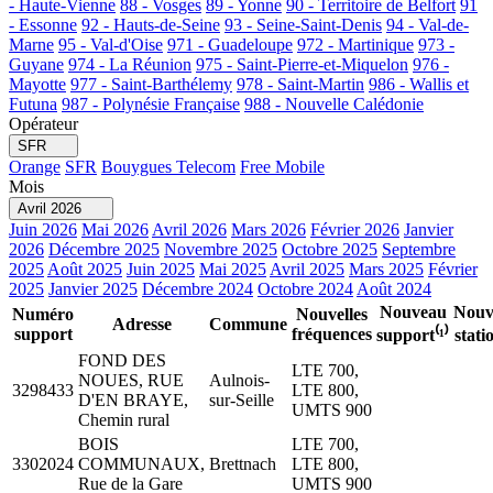
- Haute-Vienne
88 - Vosges
89 - Yonne
90 - Territoire de Belfort
91
- Essonne
92 - Hauts-de-Seine
93 - Seine-Saint-Denis
94 - Val-de-
Marne
95 - Val-d'Oise
971 - Guadeloupe
972 - Martinique
973 -
Guyane
974 - La Réunion
975 - Saint-Pierre-et-Miquelon
976 -
Mayotte
977 - Saint-Barthélemy
978 - Saint-Martin
986 - Wallis et
Futuna
987 - Polynésie Française
988 - Nouvelle Calédonie
Opérateur
SFR
Orange
SFR
Bouygues Telecom
Free Mobile
Mois
Avril 2026
Juin 2026
Mai 2026
Avril 2026
Mars 2026
Février 2026
Janvier
2026
Décembre 2025
Novembre 2025
Octobre 2025
Septembre
2025
Août 2025
Juin 2025
Mai 2025
Avril 2025
Mars 2025
Février
2025
Janvier 2025
Décembre 2024
Octobre 2024
Août 2024
Nouveau
Nouv
Numéro
Nouvelles
Adresse
Commune
support
fréquences
support⁽¹⁾
statio
FOND DES
LTE 700,
NOUES, RUE
Aulnois-
3298433
LTE 800,
D'EN BRAYE,
sur-Seille
UMTS 900
Chemin rural
BOIS
LTE 700,
3302024
COMMUNAUX,
Brettnach
LTE 800,
Rue de la Gare
UMTS 900