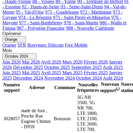
- Haute-Vienne
88 - Vosges
89 - Yonne
90 - Territoire de Belfort
91
- Essonne
92 - Hauts-de-Seine
93 - Seine-Saint-Denis
94 - Val-de-
Marne
95 - Val-d'Oise
971 - Guadeloupe
972 - Martinique
973 -
Guyane
974 - La Réunion
975 - Saint-Pierre-et-Miquelon
976 -
Mayotte
977 - Saint-Barthélemy
978 - Saint-Martin
986 - Wallis et
Futuna
987 - Polynésie Française
988 - Nouvelle Calédonie
Opérateur
Orange
Orange
SFR
Bouygues Telecom
Free Mobile
Mois
Octobre 2024
Juin 2026
Mai 2026
Avril 2026
Mars 2026
Février 2026
Janvier
2026
Décembre 2025
Octobre 2025
Septembre 2025
Août 2025
Juin 2025
Mai 2025
Avril 2025
Mars 2025
Février 2025
Janvier
2025
Décembre 2024
Novembre 2024
Octobre 2024
Août 2024
Nouveau
Nouve
Numéro
Nouvelles
Adresse
Commune
support
fréquences
support⁽¹⁾
statio
5G NR
3500, 5G
NR 700,
stade de foot ,
LTE 1800,
Proche Rue
3028057
Boussois
LTE 2100,
Eugene Chimot
LTE 2600,
- D959
LTE 700,