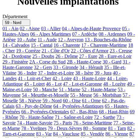
Nouvelles implantations
Département
59 - Nord
01 - Ain
02 - Aisne
03 - Allier
04 - Alpes-de-Haute Provence
05 -
Hautes-Alpes
06 - Alpes Maritimes
07 - Ardèche
08 - Ardennes
09 -
Ariège
10 - Aube
11 - Aude
12 - Aveyron
13 - Bouches-du-Rhône
14 - Calvados
15 - Cantal
16 - Charente
17 - Charente-Maritime
18
- Cher
19 - Corrèze
21 - Côte d'Or
22 - Côtes d'Armor
23 - Creuse
24 - Dordogne
25 - Doubs
26 - Drôme
27 - Eure
28 - Eure-et-Loir
29 - Finistère
2A - Corse du Sud
2B - Haute-Corse
30 - Gard
31 -
Haute-Garonne
32 - Gers
33 - Gironde
34 - Hérault
35 - Ille-et-
Vilaine
36 - Indre
37 - Indre-et-Loire
38 - Isère
39 - Jura
40 -
Landes
41 - Loir-et-Cher
42 - Loire
43 - Haute-Loire
44 - Loire-
Atlantique
45 - Loiret
46 - Lot
47 - Lot-et-Garonne
48 - Lozère
49 -
Maine-et-Loire
50 - Manche
51 - Marne
52 - Haute-Marne
53 -
Mayenne
54 - Meurthe-et-Moselle
55 - Meuse
56 - Morbihan
57 -
Moselle
58 - Nièvre
59 - Nord
60 - Oise
61 - Orne
62 - Pas-de-
Calais
63 - Puy-de-Dôme
64 - Pyrénées-Atlantiques
65 - Hautes-
Pyrénées
66 - Pyrénées-Orientales
67 - Bas-Rhin
68 - Haut-Rhin
69
- Rhône
70 - Haute-Saône
71 - Saône-et-Loire
72 - Sarthe
73 -
Savoie
74 - Haute-Savoie
75 - Paris
76 - Seine-Maritime
77 - Seine-
et-Marne
78 - Yvelines
79 - Deux-Sèvres
80 - Somme
81 - Tarn
82 -
Tarn-et-Garonne
83 - Var
84 - Vaucluse
85 - Vendée
86 - Vienne
87