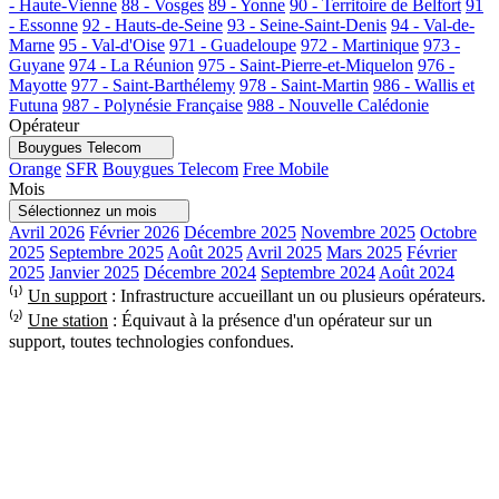
- Haute-Vienne
88 - Vosges
89 - Yonne
90 - Territoire de Belfort
91
- Essonne
92 - Hauts-de-Seine
93 - Seine-Saint-Denis
94 - Val-de-
Marne
95 - Val-d'Oise
971 - Guadeloupe
972 - Martinique
973 -
Guyane
974 - La Réunion
975 - Saint-Pierre-et-Miquelon
976 -
Mayotte
977 - Saint-Barthélemy
978 - Saint-Martin
986 - Wallis et
Futuna
987 - Polynésie Française
988 - Nouvelle Calédonie
Opérateur
Bouygues Telecom
Orange
SFR
Bouygues Telecom
Free Mobile
Mois
Sélectionnez un mois
Avril 2026
Février 2026
Décembre 2025
Novembre 2025
Octobre
2025
Septembre 2025
Août 2025
Avril 2025
Mars 2025
Février
2025
Janvier 2025
Décembre 2024
Septembre 2024
Août 2024
⁽¹⁾
Un support
: Infrastructure accueillant un ou plusieurs opérateurs.
⁽²⁾
Une station
: Équivaut à la présence d'un opérateur sur un
support, toutes technologies confondues.