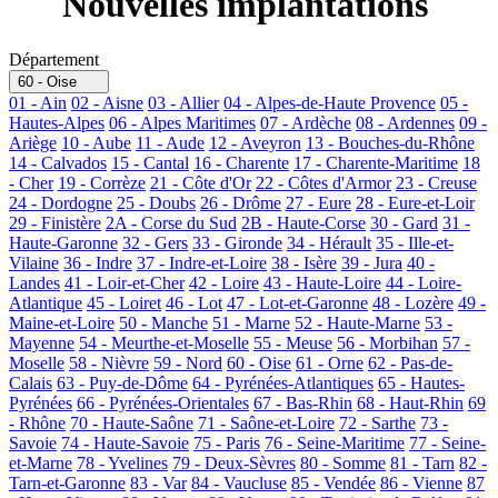
Nouvelles implantations
Département
60 - Oise
01 - Ain
02 - Aisne
03 - Allier
04 - Alpes-de-Haute Provence
05 -
Hautes-Alpes
06 - Alpes Maritimes
07 - Ardèche
08 - Ardennes
09 -
Ariège
10 - Aube
11 - Aude
12 - Aveyron
13 - Bouches-du-Rhône
14 - Calvados
15 - Cantal
16 - Charente
17 - Charente-Maritime
18
- Cher
19 - Corrèze
21 - Côte d'Or
22 - Côtes d'Armor
23 - Creuse
24 - Dordogne
25 - Doubs
26 - Drôme
27 - Eure
28 - Eure-et-Loir
29 - Finistère
2A - Corse du Sud
2B - Haute-Corse
30 - Gard
31 -
Haute-Garonne
32 - Gers
33 - Gironde
34 - Hérault
35 - Ille-et-
Vilaine
36 - Indre
37 - Indre-et-Loire
38 - Isère
39 - Jura
40 -
Landes
41 - Loir-et-Cher
42 - Loire
43 - Haute-Loire
44 - Loire-
Atlantique
45 - Loiret
46 - Lot
47 - Lot-et-Garonne
48 - Lozère
49 -
Maine-et-Loire
50 - Manche
51 - Marne
52 - Haute-Marne
53 -
Mayenne
54 - Meurthe-et-Moselle
55 - Meuse
56 - Morbihan
57 -
Moselle
58 - Nièvre
59 - Nord
60 - Oise
61 - Orne
62 - Pas-de-
Calais
63 - Puy-de-Dôme
64 - Pyrénées-Atlantiques
65 - Hautes-
Pyrénées
66 - Pyrénées-Orientales
67 - Bas-Rhin
68 - Haut-Rhin
69
- Rhône
70 - Haute-Saône
71 - Saône-et-Loire
72 - Sarthe
73 -
Savoie
74 - Haute-Savoie
75 - Paris
76 - Seine-Maritime
77 - Seine-
et-Marne
78 - Yvelines
79 - Deux-Sèvres
80 - Somme
81 - Tarn
82 -
Tarn-et-Garonne
83 - Var
84 - Vaucluse
85 - Vendée
86 - Vienne
87