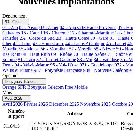
Nouvelles implantations
Département
60 - Oise
01 - Ain
02 - Aisne
03 - Allier
04 - Alpes-de-Haute Provence
05 - Ha
Calvados
15 - Cantal
16 - Charente
17 - Charente-Maritime
18 - Cher
Finistère
2A - Corse du Sud
2B - Haute-Corse
30 - Gard
31 - Haute-
Cher
42 - Loire
43 - Haute-Loire
44 - Loire-Atlantique
45 - Loiret
46
Moselle
55 - Meuse
56 - Morbihan
57 - Moselle
58 - Nièvre
59 - Nor
Bas-Rhin
68 - Haut-Rhin
69 - Rhône
70 - Haute-Saône
71 - Saône-et
Somme
81 - Tarn
82 - Tarn-et-Garonne
83 - Var
84 - Vaucluse
85 - V
Denis
94 - Val-de-Marne
95 - Val-d'Oise
971 - Guadeloupe
972 - Mar
Wallis et Futuna
987 - Polynésie Française
988 - Nouvelle Calédonie
Opérateur
Bouygues Telecom
Orange
SFR
Bouygues Telecom
Free Mobile
Mois
Août 2025
Avril 2026
Février 2026
Décembre 2025
Novembre 2025
Octobre 2
Numéro
Adresse
Co
support
LE VIEUX SAUSSOY NORD, ROUTE DE
Ribéco
3118413
RIBECOURT
Dresli