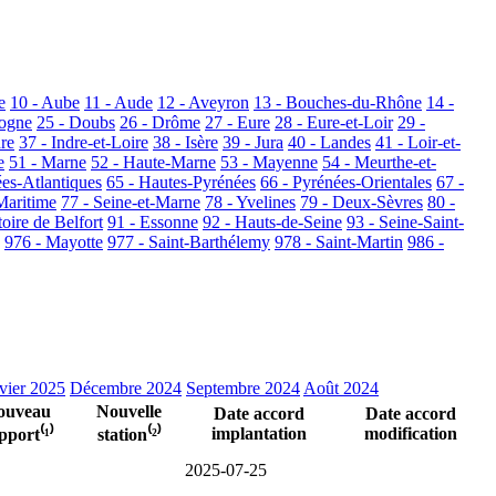
e
10 - Aube
11 - Aude
12 - Aveyron
13 - Bouches-du-Rhône
14 -
dogne
25 - Doubs
26 - Drôme
27 - Eure
28 - Eure-et-Loir
29 -
dre
37 - Indre-et-Loire
38 - Isère
39 - Jura
40 - Landes
41 - Loir-et-
e
51 - Marne
52 - Haute-Marne
53 - Mayenne
54 - Meurthe-et-
ées-Atlantiques
65 - Hautes-Pyrénées
66 - Pyrénées-Orientales
67 -
Maritime
77 - Seine-et-Marne
78 - Yvelines
79 - Deux-Sèvres
80 -
toire de Belfort
91 - Essonne
92 - Hauts-de-Seine
93 - Seine-Saint-
976 - Mayotte
977 - Saint-Barthélemy
978 - Saint-Martin
986 -
vier 2025
Décembre 2024
Septembre 2024
Août 2024
ouveau
Nouvelle
Date accord
Date accord
implantation
modification
pport⁽¹⁾
station⁽²⁾
2025-07-25