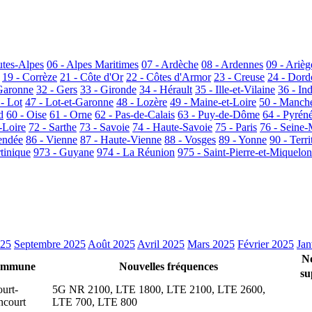
utes-Alpes
06 - Alpes Maritimes
07 - Ardèche
08 - Ardennes
09 - Arièg
19 - Corrèze
21 - Côte d'Or
22 - Côtes d'Armor
23 - Creuse
24 - Dor
Garonne
32 - Gers
33 - Gironde
34 - Hérault
35 - Ille-et-Vilaine
36 - In
 - Lot
47 - Lot-et-Garonne
48 - Lozère
49 - Maine-et-Loire
50 - Manch
d
60 - Oise
61 - Orne
62 - Pas-de-Calais
63 - Puy-de-Dôme
64 - Pyrén
-Loire
72 - Sarthe
73 - Savoie
74 - Haute-Savoie
75 - Paris
76 - Seine-
endée
86 - Vienne
87 - Haute-Vienne
88 - Vosges
89 - Yonne
90 - Terri
tinique
973 - Guyane
974 - La Réunion
975 - Saint-Pierre-et-Miquelon
025
Septembre 2025
Août 2025
Avril 2025
Mars 2025
Février 2025
Jan
N
mmune
Nouvelles fréquences
su
urt-
5G NR 2100, LTE 1800, LTE 2100, LTE 2600,
ncourt
LTE 700, LTE 800