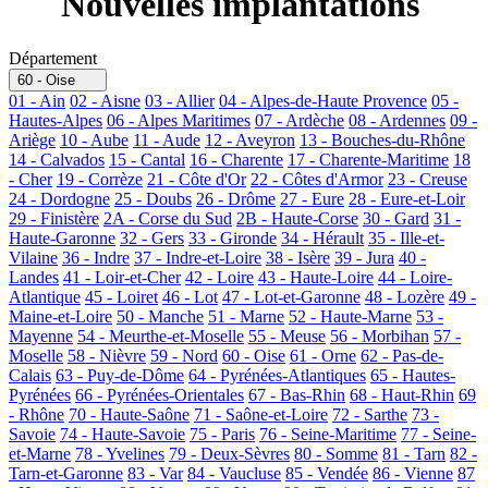
Nouvelles implantations
Département
60 - Oise
01 - Ain
02 - Aisne
03 - Allier
04 - Alpes-de-Haute Provence
05 -
Hautes-Alpes
06 - Alpes Maritimes
07 - Ardèche
08 - Ardennes
09 -
Ariège
10 - Aube
11 - Aude
12 - Aveyron
13 - Bouches-du-Rhône
14 - Calvados
15 - Cantal
16 - Charente
17 - Charente-Maritime
18
- Cher
19 - Corrèze
21 - Côte d'Or
22 - Côtes d'Armor
23 - Creuse
24 - Dordogne
25 - Doubs
26 - Drôme
27 - Eure
28 - Eure-et-Loir
29 - Finistère
2A - Corse du Sud
2B - Haute-Corse
30 - Gard
31 -
Haute-Garonne
32 - Gers
33 - Gironde
34 - Hérault
35 - Ille-et-
Vilaine
36 - Indre
37 - Indre-et-Loire
38 - Isère
39 - Jura
40 -
Landes
41 - Loir-et-Cher
42 - Loire
43 - Haute-Loire
44 - Loire-
Atlantique
45 - Loiret
46 - Lot
47 - Lot-et-Garonne
48 - Lozère
49 -
Maine-et-Loire
50 - Manche
51 - Marne
52 - Haute-Marne
53 -
Mayenne
54 - Meurthe-et-Moselle
55 - Meuse
56 - Morbihan
57 -
Moselle
58 - Nièvre
59 - Nord
60 - Oise
61 - Orne
62 - Pas-de-
Calais
63 - Puy-de-Dôme
64 - Pyrénées-Atlantiques
65 - Hautes-
Pyrénées
66 - Pyrénées-Orientales
67 - Bas-Rhin
68 - Haut-Rhin
69
- Rhône
70 - Haute-Saône
71 - Saône-et-Loire
72 - Sarthe
73 -
Savoie
74 - Haute-Savoie
75 - Paris
76 - Seine-Maritime
77 - Seine-
et-Marne
78 - Yvelines
79 - Deux-Sèvres
80 - Somme
81 - Tarn
82 -
Tarn-et-Garonne
83 - Var
84 - Vaucluse
85 - Vendée
86 - Vienne
87