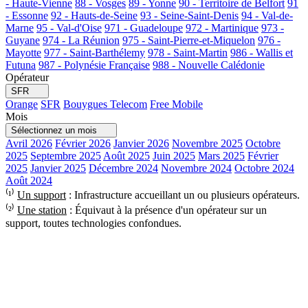
- Haute-Vienne
88 - Vosges
89 - Yonne
90 - Territoire de Belfort
91
- Essonne
92 - Hauts-de-Seine
93 - Seine-Saint-Denis
94 - Val-de-
Marne
95 - Val-d'Oise
971 - Guadeloupe
972 - Martinique
973 -
Guyane
974 - La Réunion
975 - Saint-Pierre-et-Miquelon
976 -
Mayotte
977 - Saint-Barthélemy
978 - Saint-Martin
986 - Wallis et
Futuna
987 - Polynésie Française
988 - Nouvelle Calédonie
Opérateur
SFR
Orange
SFR
Bouygues Telecom
Free Mobile
Mois
Sélectionnez un mois
Avril 2026
Février 2026
Janvier 2026
Novembre 2025
Octobre
2025
Septembre 2025
Août 2025
Juin 2025
Mars 2025
Février
2025
Janvier 2025
Décembre 2024
Novembre 2024
Octobre 2024
Août 2024
⁽¹⁾
Un support
: Infrastructure accueillant un ou plusieurs opérateurs.
⁽²⁾
Une station
: Équivaut à la présence d'un opérateur sur un
support, toutes technologies confondues.