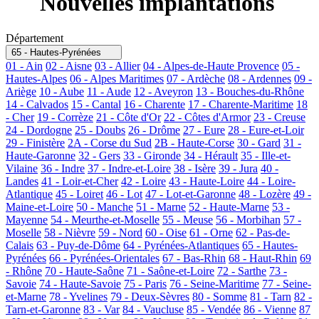
Nouvelles implantations
Département
65 - Hautes-Pyrénées
01 - Ain
02 - Aisne
03 - Allier
04 - Alpes-de-Haute Provence
05 -
Hautes-Alpes
06 - Alpes Maritimes
07 - Ardèche
08 - Ardennes
09 -
Ariège
10 - Aube
11 - Aude
12 - Aveyron
13 - Bouches-du-Rhône
14 - Calvados
15 - Cantal
16 - Charente
17 - Charente-Maritime
18
- Cher
19 - Corrèze
21 - Côte d'Or
22 - Côtes d'Armor
23 - Creuse
24 - Dordogne
25 - Doubs
26 - Drôme
27 - Eure
28 - Eure-et-Loir
29 - Finistère
2A - Corse du Sud
2B - Haute-Corse
30 - Gard
31 -
Haute-Garonne
32 - Gers
33 - Gironde
34 - Hérault
35 - Ille-et-
Vilaine
36 - Indre
37 - Indre-et-Loire
38 - Isère
39 - Jura
40 -
Landes
41 - Loir-et-Cher
42 - Loire
43 - Haute-Loire
44 - Loire-
Atlantique
45 - Loiret
46 - Lot
47 - Lot-et-Garonne
48 - Lozère
49 -
Maine-et-Loire
50 - Manche
51 - Marne
52 - Haute-Marne
53 -
Mayenne
54 - Meurthe-et-Moselle
55 - Meuse
56 - Morbihan
57 -
Moselle
58 - Nièvre
59 - Nord
60 - Oise
61 - Orne
62 - Pas-de-
Calais
63 - Puy-de-Dôme
64 - Pyrénées-Atlantiques
65 - Hautes-
Pyrénées
66 - Pyrénées-Orientales
67 - Bas-Rhin
68 - Haut-Rhin
69
- Rhône
70 - Haute-Saône
71 - Saône-et-Loire
72 - Sarthe
73 -
Savoie
74 - Haute-Savoie
75 - Paris
76 - Seine-Maritime
77 - Seine-
et-Marne
78 - Yvelines
79 - Deux-Sèvres
80 - Somme
81 - Tarn
82 -
Tarn-et-Garonne
83 - Var
84 - Vaucluse
85 - Vendée
86 - Vienne
87