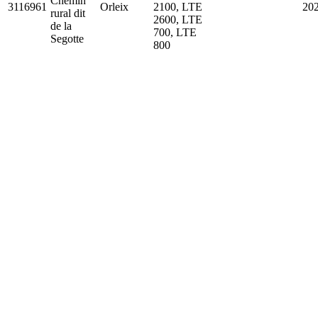
Chemin
3116961
Orleix
2100, LTE
20
rural dit
2600, LTE
de la
700, LTE
Segotte
800