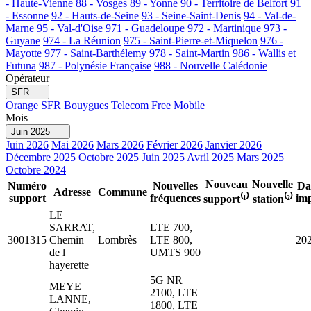
- Haute-Vienne
88 - Vosges
89 - Yonne
90 - Territoire de Belfort
91
- Essonne
92 - Hauts-de-Seine
93 - Seine-Saint-Denis
94 - Val-de-
Marne
95 - Val-d'Oise
971 - Guadeloupe
972 - Martinique
973 -
Guyane
974 - La Réunion
975 - Saint-Pierre-et-Miquelon
976 -
Mayotte
977 - Saint-Barthélemy
978 - Saint-Martin
986 - Wallis et
Futuna
987 - Polynésie Française
988 - Nouvelle Calédonie
Opérateur
SFR
Orange
SFR
Bouygues Telecom
Free Mobile
Mois
Juin 2025
Juin 2026
Mai 2026
Mars 2026
Février 2026
Janvier 2026
Décembre 2025
Octobre 2025
Juin 2025
Avril 2025
Mars 2025
Octobre 2024
Nouveau
Nouvelle
Numéro
Nouvelles
Da
Adresse
Commune
support
fréquences
imp
support⁽¹⁾
station⁽²⁾
LE
SARRAT,
LTE 700,
3001315
Chemin
Lombrès
LTE 800,
20
de l
UMTS 900
hayerette
5G NR
MEYE
2100, LTE
LANNE,
1800, LTE