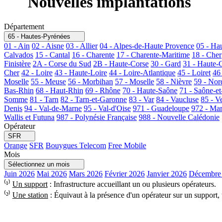
Nouvelles implantations
Département
65 - Hautes-Pyrénées
01 - Ain
02 - Aisne
03 - Allier
04 - Alpes-de-Haute Provence
05 - Ha
Calvados
15 - Cantal
16 - Charente
17 - Charente-Maritime
18 - Cher
Finistère
2A - Corse du Sud
2B - Haute-Corse
30 - Gard
31 - Haute-
Cher
42 - Loire
43 - Haute-Loire
44 - Loire-Atlantique
45 - Loiret
46
Moselle
55 - Meuse
56 - Morbihan
57 - Moselle
58 - Nièvre
59 - Nor
Bas-Rhin
68 - Haut-Rhin
69 - Rhône
70 - Haute-Saône
71 - Saône-et
Somme
81 - Tarn
82 - Tarn-et-Garonne
83 - Var
84 - Vaucluse
85 - V
Denis
94 - Val-de-Marne
95 - Val-d'Oise
971 - Guadeloupe
972 - Mar
Wallis et Futuna
987 - Polynésie Française
988 - Nouvelle Calédonie
Opérateur
SFR
Orange
SFR
Bouygues Telecom
Free Mobile
Mois
Sélectionnez un mois
Juin 2026
Mai 2026
Mars 2026
Février 2026
Janvier 2026
Décembre
⁽¹⁾
Un support
: Infrastructure accueillant un ou plusieurs opérateurs.
⁽²⁾
Une station
: Équivaut à la présence d'un opérateur sur un support,