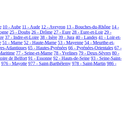
e
10 - Aube
11 - Aude
12 - Aveyron
13 - Bouches-du-Rhône
14 -
dogne
25 - Doubs
26 - Drôme
27 - Eure
28 - Eure-et-Loir
29 -
dre
37 - Indre-et-Loire
38 - Isère
39 - Jura
40 - Landes
41 - Loir-et-
e
51 - Marne
52 - Haute-Marne
53 - Mayenne
54 - Meurthe-et-
ées-Atlantiques
65 - Hautes-Pyrénées
66 - Pyrénées-Orientales
67 -
Maritime
77 - Seine-et-Marne
78 - Yvelines
79 - Deux-Sèvres
80 -
toire de Belfort
91 - Essonne
92 - Hauts-de-Seine
93 - Seine-Saint-
976 - Mayotte
977 - Saint-Barthélemy
978 - Saint-Martin
986 -