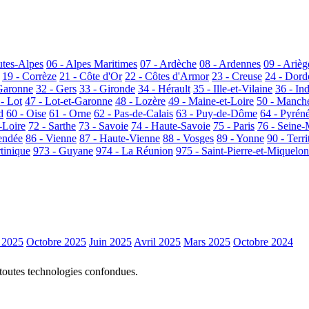
utes-Alpes
06 - Alpes Maritimes
07 - Ardèche
08 - Ardennes
09 - Arièg
19 - Corrèze
21 - Côte d'Or
22 - Côtes d'Armor
23 - Creuse
24 - Dor
Garonne
32 - Gers
33 - Gironde
34 - Hérault
35 - Ille-et-Vilaine
36 - In
 - Lot
47 - Lot-et-Garonne
48 - Lozère
49 - Maine-et-Loire
50 - Manch
d
60 - Oise
61 - Orne
62 - Pas-de-Calais
63 - Puy-de-Dôme
64 - Pyrén
-Loire
72 - Sarthe
73 - Savoie
74 - Haute-Savoie
75 - Paris
76 - Seine-
endée
86 - Vienne
87 - Haute-Vienne
88 - Vosges
89 - Yonne
90 - Terri
tinique
973 - Guyane
974 - La Réunion
975 - Saint-Pierre-et-Miquelon
 2025
Octobre 2025
Juin 2025
Avril 2025
Mars 2025
Octobre 2024
 toutes technologies confondues.