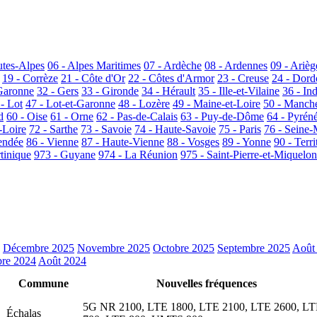
utes-Alpes
06 - Alpes Maritimes
07 - Ardèche
08 - Ardennes
09 - Arièg
19 - Corrèze
21 - Côte d'Or
22 - Côtes d'Armor
23 - Creuse
24 - Dor
Garonne
32 - Gers
33 - Gironde
34 - Hérault
35 - Ille-et-Vilaine
36 - In
 - Lot
47 - Lot-et-Garonne
48 - Lozère
49 - Maine-et-Loire
50 - Manch
d
60 - Oise
61 - Orne
62 - Pas-de-Calais
63 - Puy-de-Dôme
64 - Pyrén
-Loire
72 - Sarthe
73 - Savoie
74 - Haute-Savoie
75 - Paris
76 - Seine-
endée
86 - Vienne
87 - Haute-Vienne
88 - Vosges
89 - Yonne
90 - Terri
tinique
973 - Guyane
974 - La Réunion
975 - Saint-Pierre-et-Miquelon
Décembre 2025
Novembre 2025
Octobre 2025
Septembre 2025
Août
re 2024
Août 2024
Commune
Nouvelles fréquences
5G NR 2100, LTE 1800, LTE 2100, LTE 2600, L
Échalas