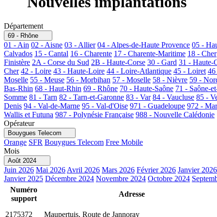
Nouvelles implantations
Département
69 - Rhône
01 - Ain
02 - Aisne
03 - Allier
04 - Alpes-de-Haute Provence
05 - Ha
Calvados
15 - Cantal
16 - Charente
17 - Charente-Maritime
18 - Cher
Finistère
2A - Corse du Sud
2B - Haute-Corse
30 - Gard
31 - Haute-
Cher
42 - Loire
43 - Haute-Loire
44 - Loire-Atlantique
45 - Loiret
46
Moselle
55 - Meuse
56 - Morbihan
57 - Moselle
58 - Nièvre
59 - Nor
Bas-Rhin
68 - Haut-Rhin
69 - Rhône
70 - Haute-Saône
71 - Saône-et
Somme
81 - Tarn
82 - Tarn-et-Garonne
83 - Var
84 - Vaucluse
85 - V
Denis
94 - Val-de-Marne
95 - Val-d'Oise
971 - Guadeloupe
972 - Mar
Wallis et Futuna
987 - Polynésie Française
988 - Nouvelle Calédonie
Opérateur
Bouygues Telecom
Orange
SFR
Bouygues Telecom
Free Mobile
Mois
Août 2024
Juin 2026
Mai 2026
Avril 2026
Mars 2026
Février 2026
Janvier 2026
Janvier 2025
Décembre 2024
Novembre 2024
Octobre 2024
Septemb
Numéro
Adresse
support
2175372
Maupertuis, Route de Jannoray