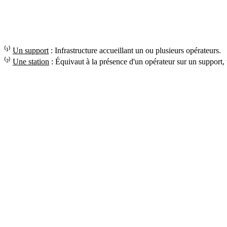
⁽¹⁾
Un support
: Infrastructure accueillant un ou plusieurs opérateurs.
⁽²⁾
Une station
: Équivaut à la présence d'un opérateur sur un support,