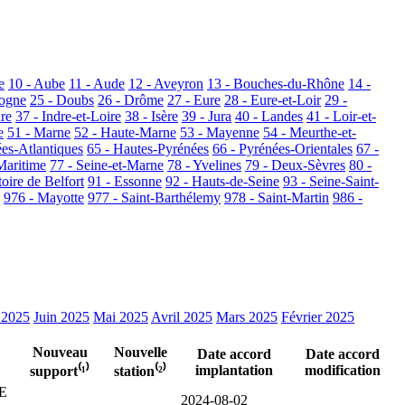
e
10 - Aube
11 - Aude
12 - Aveyron
13 - Bouches-du-Rhône
14 -
dogne
25 - Doubs
26 - Drôme
27 - Eure
28 - Eure-et-Loir
29 -
dre
37 - Indre-et-Loire
38 - Isère
39 - Jura
40 - Landes
41 - Loir-et-
e
51 - Marne
52 - Haute-Marne
53 - Mayenne
54 - Meurthe-et-
ées-Atlantiques
65 - Hautes-Pyrénées
66 - Pyrénées-Orientales
67 -
Maritime
77 - Seine-et-Marne
78 - Yvelines
79 - Deux-Sèvres
80 -
toire de Belfort
91 - Essonne
92 - Hauts-de-Seine
93 - Seine-Saint-
976 - Mayotte
977 - Saint-Barthélemy
978 - Saint-Martin
986 -
 2025
Juin 2025
Mai 2025
Avril 2025
Mars 2025
Février 2025
Nouveau
Nouvelle
Date accord
Date accord
implantation
modification
support⁽¹⁾
station⁽²⁾
TE
2024-08-02