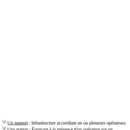
⁽¹⁾
Un support
: Infrastructure accueillant un ou plusieurs opérateurs.
⁽²⁾
Une station
: Équivaut à la présence d'un opérateur sur un