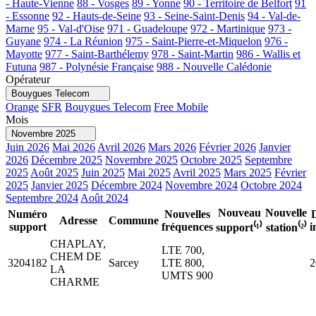
- Haute-Vienne
88 - Vosges
89 - Yonne
90 - Territoire de Belfort
91
- Essonne
92 - Hauts-de-Seine
93 - Seine-Saint-Denis
94 - Val-de-
Marne
95 - Val-d'Oise
971 - Guadeloupe
972 - Martinique
973 -
Guyane
974 - La Réunion
975 - Saint-Pierre-et-Miquelon
976 -
Mayotte
977 - Saint-Barthélemy
978 - Saint-Martin
986 - Wallis et
Futuna
987 - Polynésie Française
988 - Nouvelle Calédonie
Opérateur
Bouygues Telecom
Orange
SFR
Bouygues Telecom
Free Mobile
Mois
Novembre 2025
Juin 2026
Mai 2026
Avril 2026
Mars 2026
Février 2026
Janvier
2026
Décembre 2025
Novembre 2025
Octobre 2025
Septembre
2025
Août 2025
Juin 2025
Mai 2025
Avril 2025
Mars 2025
Février
2025
Janvier 2025
Décembre 2024
Novembre 2024
Octobre 2024
Septembre 2024
Août 2024
Nouveau
Nouvelle
Numéro
Nouvelles
Adresse
Commune
support
fréquences
i
support⁽¹⁾
station⁽²⁾
CHAPLAY,
LTE 700,
CHEM DE
3204182
Sarcey
LTE 800,
2
LA
UMTS 900
CHARME