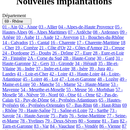
Nouvelles implantations
Département
69 - Rhône
01 - Ain
02 - Aisne
03 - Allier
04 - Alpes-de-Haute Provence
05 -
Hautes-Alpes
06 - Alpes Maritimes
07 - Ardèche
08 - Ardennes
09 -
Ariège
10 - Aube
11 - Aude
12 - Aveyron
13 - Bouches-du-Rhône
14 - Calvados
15 - Cantal
16 - Charente
17 - Charente-Maritime
18
- Cher
19 - Corrèze
21 - Côte d'Or
22 - Côtes d'Armor
23 - Creuse
24 - Dordogne
25 - Doubs
26 - Drôme
27 - Eure
28 - Eure-et-Loir
29 - Finistère
2A - Corse du Sud
2B - Haute-Corse
30 - Gard
31 -
Haute-Garonne
32 - Gers
33 - Gironde
34 - Hérault
35 - Ille-et-
Vilaine
36 - Indre
37 - Indre-et-Loire
38 - Isère
39 - Jura
40 -
Landes
41 - Loir-et-Cher
42 - Loire
43 - Haute-Loire
44 - Loire-
Atlantique
45 - Loiret
46 - Lot
47 - Lot-et-Garonne
48 - Lozère
49 -
Maine-et-Loire
50 - Manche
51 - Marne
52 - Haute-Marne
53 -
Mayenne
54 - Meurthe-et-Moselle
55 - Meuse
56 - Morbihan
57 -
Moselle
58 - Nièvre
59 - Nord
60 - Oise
61 - Orne
62 - Pas-de-
Calais
63 - Puy-de-Dôme
64 - Pyrénées-Atlantiques
65 - Hautes-
Pyrénées
66 - Pyrénées-Orientales
67 - Bas-Rhin
68 - Haut-Rhin
69
- Rhône
70 - Haute-Saône
71 - Saône-et-Loire
72 - Sarthe
73 -
Savoie
74 - Haute-Savoie
75 - Paris
76 - Seine-Maritime
77 - Seine-
et-Marne
78 - Yvelines
79 - Deux-Sèvres
80 - Somme
81 - Tarn
82 -
Tarn-et-Garonne
83 - Var
84 - Vaucluse
85 - Vendée
86 - Vienne
87