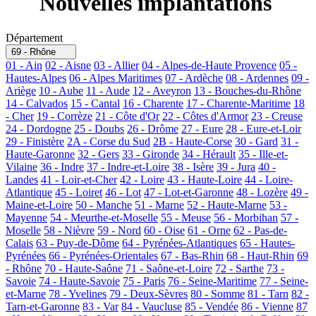
Nouvelles implantations
Département
69 - Rhône
01 - Ain
02 - Aisne
03 - Allier
04 - Alpes-de-Haute Provence
05 -
Hautes-Alpes
06 - Alpes Maritimes
07 - Ardèche
08 - Ardennes
09 -
Ariège
10 - Aube
11 - Aude
12 - Aveyron
13 - Bouches-du-Rhône
14 - Calvados
15 - Cantal
16 - Charente
17 - Charente-Maritime
18
- Cher
19 - Corrèze
21 - Côte d'Or
22 - Côtes d'Armor
23 - Creuse
24 - Dordogne
25 - Doubs
26 - Drôme
27 - Eure
28 - Eure-et-Loir
29 - Finistère
2A - Corse du Sud
2B - Haute-Corse
30 - Gard
31 -
Haute-Garonne
32 - Gers
33 - Gironde
34 - Hérault
35 - Ille-et-
Vilaine
36 - Indre
37 - Indre-et-Loire
38 - Isère
39 - Jura
40 -
Landes
41 - Loir-et-Cher
42 - Loire
43 - Haute-Loire
44 - Loire-
Atlantique
45 - Loiret
46 - Lot
47 - Lot-et-Garonne
48 - Lozère
49 -
Maine-et-Loire
50 - Manche
51 - Marne
52 - Haute-Marne
53 -
Mayenne
54 - Meurthe-et-Moselle
55 - Meuse
56 - Morbihan
57 -
Moselle
58 - Nièvre
59 - Nord
60 - Oise
61 - Orne
62 - Pas-de-
Calais
63 - Puy-de-Dôme
64 - Pyrénées-Atlantiques
65 - Hautes-
Pyrénées
66 - Pyrénées-Orientales
67 - Bas-Rhin
68 - Haut-Rhin
69
- Rhône
70 - Haute-Saône
71 - Saône-et-Loire
72 - Sarthe
73 -
Savoie
74 - Haute-Savoie
75 - Paris
76 - Seine-Maritime
77 - Seine-
et-Marne
78 - Yvelines
79 - Deux-Sèvres
80 - Somme
81 - Tarn
82 -
Tarn-et-Garonne
83 - Var
84 - Vaucluse
85 - Vendée
86 - Vienne
87