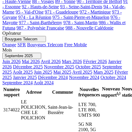
- Haute-Vienne
88 - Vosges
89 - Yonne
90 - Territoire de Belfort
91
- Essonne
92 - Hauts-de-Seine
93 - Seine-Saint-Denis
94 - Val-de-
Marne
95 - Val-d'Oise
971 - Guadeloupe
972 - Martinique
973 -
Guyane
974 - La Réunion
975 - Saint-Pierre-et-Miquelon
976 -
Mayotte
977 - Saint-Barthélemy
978 - Saint-Martin
986 - Wallis et
Futuna
987 - Polynésie Française
988 - Nouvelle Calédonie
Opérateur
Bouygues Telecom
Orange
SFR
Bouygues Telecom
Free Mobile
Mois
Septembre 2025
Juin 2026
Mai 2026
Avril 2026
Mars 2026
Février 2026
Janvier
2026
Décembre 2025
Novembre 2025
Octobre 2025
Septembre
2025
Août 2025
Juin 2025
Mai 2025
Avril 2025
Mars 2025
Février
2025
Janvier 2025
Décembre 2024
Novembre 2024
Octobre 2024
Septembre 2024
Août 2024
Nouveau
Nouv
Numéro
Nouvelles
Adresse
Commune
support
fréquences
support⁽¹⁾
stati
LE
LTE 700,
POLICHON,
Saint-Jean-la-
3174022
LTE 800,
CHE LE
Bussière
UMTS 900
POLICHON
5G NR
2100, 5G