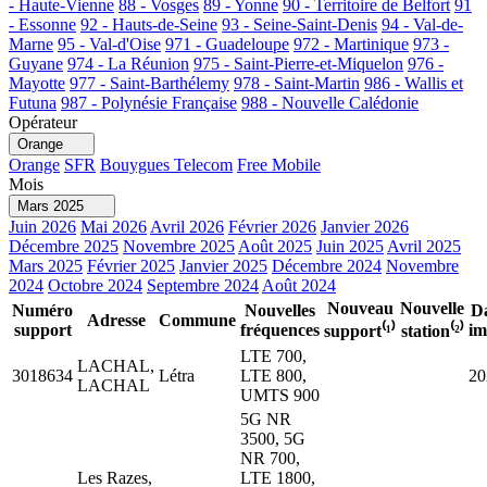
- Haute-Vienne
88 - Vosges
89 - Yonne
90 - Territoire de Belfort
91
- Essonne
92 - Hauts-de-Seine
93 - Seine-Saint-Denis
94 - Val-de-
Marne
95 - Val-d'Oise
971 - Guadeloupe
972 - Martinique
973 -
Guyane
974 - La Réunion
975 - Saint-Pierre-et-Miquelon
976 -
Mayotte
977 - Saint-Barthélemy
978 - Saint-Martin
986 - Wallis et
Futuna
987 - Polynésie Française
988 - Nouvelle Calédonie
Opérateur
Orange
Orange
SFR
Bouygues Telecom
Free Mobile
Mois
Mars 2025
Juin 2026
Mai 2026
Avril 2026
Février 2026
Janvier 2026
Décembre 2025
Novembre 2025
Août 2025
Juin 2025
Avril 2025
Mars 2025
Février 2025
Janvier 2025
Décembre 2024
Novembre
2024
Octobre 2024
Septembre 2024
Août 2024
Nouveau
Nouvelle
Numéro
Nouvelles
Da
Adresse
Commune
support
fréquences
im
support⁽¹⁾
station⁽²⁾
LTE 700,
LACHAL,
3018634
Létra
LTE 800,
20
LACHAL
UMTS 900
5G NR
3500, 5G
NR 700,
Les Razes,
LTE 1800,