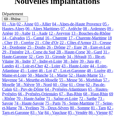
Nouvelles implantations
Département
69 - Rhône
01 - Ain
02 - Aisne
03 - Allier
04 - Alpes-de-Haute Provence
05 -
Hautes-Alpes
06 - Alpes Maritimes
07 - Ardèche
08 - Ardennes
09 -
Ariège
10 - Aube
11 - Aude
12 - Aveyron
13 - Bouches-du-Rhône
14 - Calvados
15 - Cantal
16 - Charente
17 - Charente-Maritime
18
- Cher
19 - Corrèze
21 - Côte d'Or
22 - Côtes d'Armor
23 - Creuse
24 - Dordogne
25 - Doubs
26 - Drôme
27 - Eure
28 - Eure-et-Loir
29 - Finistère
2A - Corse du Sud
2B - Haute-Corse
30 - Gard
31 -
Haute-Garonne
32 - Gers
33 - Gironde
34 - Hérault
35 - Ille-et-
Vilaine
36 - Indre
37 - Indre-et-Loire
38 - Isère
39 - Jura
40 -
Landes
41 - Loir-et-Cher
42 - Loire
43 - Haute-Loire
44 - Loire-
Atlantique
45 - Loiret
46 - Lot
47 - Lot-et-Garonne
48 - Lozère
49 -
Maine-et-Loire
50 - Manche
51 - Marne
52 - Haute-Marne
53 -
Mayenne
54 - Meurthe-et-Moselle
55 - Meuse
56 - Morbihan
57 -
Moselle
58 - Nièvre
59 - Nord
60 - Oise
61 - Orne
62 - Pas-de-
Calais
63 - Puy-de-Dôme
64 - Pyrénées-Atlantiques
65 - Hautes-
Pyrénées
66 - Pyrénées-Orientales
67 - Bas-Rhin
68 - Haut-Rhin
69
- Rhône
70 - Haute-Saône
71 - Saône-et-Loire
72 - Sarthe
73 -
Savoie
74 - Haute-Savoie
75 - Paris
76 - Seine-Maritime
77 - Seine-
et-Marne
78 - Yvelines
79 - Deux-Sèvres
80 - Somme
81 - Tarn
82 -
Tarn-et-Garonne
83 - Var
84 - Vaucluse
85 - Vendée
86 - Vienne
87