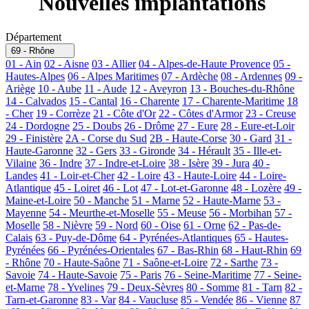
Nouvelles implantations
Département
69 - Rhône
01 - Ain
02 - Aisne
03 - Allier
04 - Alpes-de-Haute Provence
05 -
Hautes-Alpes
06 - Alpes Maritimes
07 - Ardèche
08 - Ardennes
09 -
Ariège
10 - Aube
11 - Aude
12 - Aveyron
13 - Bouches-du-Rhône
14 - Calvados
15 - Cantal
16 - Charente
17 - Charente-Maritime
18
- Cher
19 - Corrèze
21 - Côte d'Or
22 - Côtes d'Armor
23 - Creuse
24 - Dordogne
25 - Doubs
26 - Drôme
27 - Eure
28 - Eure-et-Loir
29 - Finistère
2A - Corse du Sud
2B - Haute-Corse
30 - Gard
31 -
Haute-Garonne
32 - Gers
33 - Gironde
34 - Hérault
35 - Ille-et-
Vilaine
36 - Indre
37 - Indre-et-Loire
38 - Isère
39 - Jura
40 -
Landes
41 - Loir-et-Cher
42 - Loire
43 - Haute-Loire
44 - Loire-
Atlantique
45 - Loiret
46 - Lot
47 - Lot-et-Garonne
48 - Lozère
49 -
Maine-et-Loire
50 - Manche
51 - Marne
52 - Haute-Marne
53 -
Mayenne
54 - Meurthe-et-Moselle
55 - Meuse
56 - Morbihan
57 -
Moselle
58 - Nièvre
59 - Nord
60 - Oise
61 - Orne
62 - Pas-de-
Calais
63 - Puy-de-Dôme
64 - Pyrénées-Atlantiques
65 - Hautes-
Pyrénées
66 - Pyrénées-Orientales
67 - Bas-Rhin
68 - Haut-Rhin
69
- Rhône
70 - Haute-Saône
71 - Saône-et-Loire
72 - Sarthe
73 -
Savoie
74 - Haute-Savoie
75 - Paris
76 - Seine-Maritime
77 - Seine-
et-Marne
78 - Yvelines
79 - Deux-Sèvres
80 - Somme
81 - Tarn
82 -
Tarn-et-Garonne
83 - Var
84 - Vaucluse
85 - Vendée
86 - Vienne
87