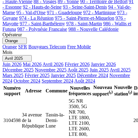
- Haute-Vienne
88 - Vosges
89 - Yonne
90 - Territoire de Belfort
91
- Essonne
92 - Hauts-de-Seine
93 - Seine-Saint-Denis
94 - Val-de-
Marne
95 - Val-d'Oise
971 - Guadeloupe
972 - Martinique
973 -
Guyane
974 - La Réunion
975 - Saint-Pierre-et-Miquelon
976 -
Mayotte
977 - Saint-Barthélemy
978 - Saint-Martin
986 - Wallis et
Futuna
987 - Polynésie Française
988 - Nouvelle Calédonie
Opérateur
Orange
Orange
SFR
Bouygues Telecom
Free Mobile
Mois
Avril 2025
Juin 2026
Mai 2026
Avril 2026
Février 2026
Janvier 2026
Décembre 2025
Novembre 2025
Août 2025
Juin 2025
Avril 2025
Mars 2025
Février 2025
Janvier 2025
Décembre 2024
Novembre
2024
Octobre 2024
Septembre 2024
Août 2024
Nouveau
Nouvelle
Numéro
Nouvelles
D
Adresse
Commune
support
fréquences
im
support⁽¹⁾
station⁽²⁾
5G NR
3500, 5G
NR 700,
34 avenue
Tassin-la-
LTE 1800,
3104598
de la
Demi-
20
LTE 2100,
République
Lune
LTE 2600,
LTE 800,