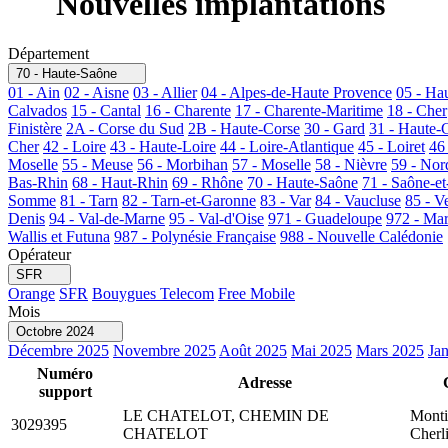
Nouvelles implantations
Département
70 - Haute-Saône
01 - Ain
02 - Aisne
03 - Allier
04 - Alpes-de-Haute Provence
05 - Ha
Calvados
15 - Cantal
16 - Charente
17 - Charente-Maritime
18 - Cher
Finistère
2A - Corse du Sud
2B - Haute-Corse
30 - Gard
31 - Haute-
Cher
42 - Loire
43 - Haute-Loire
44 - Loire-Atlantique
45 - Loiret
46
Moselle
55 - Meuse
56 - Morbihan
57 - Moselle
58 - Nièvre
59 - Nor
Bas-Rhin
68 - Haut-Rhin
69 - Rhône
70 - Haute-Saône
71 - Saône-et
Somme
81 - Tarn
82 - Tarn-et-Garonne
83 - Var
84 - Vaucluse
85 - V
Denis
94 - Val-de-Marne
95 - Val-d'Oise
971 - Guadeloupe
972 - Mar
Wallis et Futuna
987 - Polynésie Française
988 - Nouvelle Calédonie
Opérateur
SFR
Orange
SFR
Bouygues Telecom
Free Mobile
Mois
Octobre 2024
Décembre 2025
Novembre 2025
Août 2025
Mai 2025
Mars 2025
Ja
Numéro
Adresse
support
LE CHATELOT, CHEMIN DE
Monti
3029395
CHATELOT
Cherl