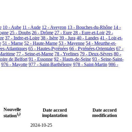
e
10 - Aube
11 - Aude
12 - Aveyron
13 - Bouches-du-Rhône
14 -
dogne
25 - Doubs
26 - Drôme
27 - Eure
28 - Eure-et-Loir
29 -
dre
37 - Indre-et-Loire
38 - Isère
39 - Jura
40 - Landes
41 - Loir-et-
e
51 - Marne
52 - Haute-Marne
53 - Mayenne
54 - Meurthe-et-
ées-Atlantiques
65 - Hautes-Pyrénées
66 - Pyrénées-Orientales
67 -
Maritime
77 - Seine-et-Marne
78 - Yvelines
79 - Deux-Sèvres
80 -
toire de Belfort
91 - Essonne
92 - Hauts-de-Seine
93 - Seine-Saint-
976 - Mayotte
977 - Saint-Barthélemy
978 - Saint-Martin
986 -
Nouvelle
Date accord
Date accord
implantation
modification
station⁽²⁾
2024-10-25