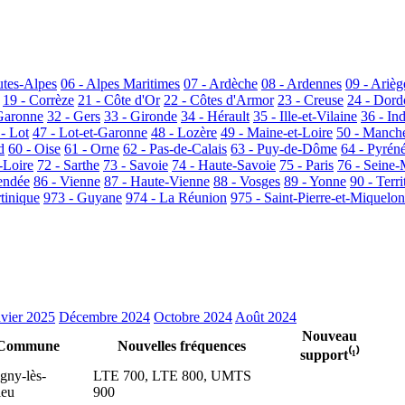
utes-Alpes
06 - Alpes Maritimes
07 - Ardèche
08 - Ardennes
09 - Arièg
19 - Corrèze
21 - Côte d'Or
22 - Côtes d'Armor
23 - Creuse
24 - Dor
Garonne
32 - Gers
33 - Gironde
34 - Hérault
35 - Ille-et-Vilaine
36 - In
 - Lot
47 - Lot-et-Garonne
48 - Lozère
49 - Maine-et-Loire
50 - Manch
d
60 - Oise
61 - Orne
62 - Pas-de-Calais
63 - Puy-de-Dôme
64 - Pyrén
-Loire
72 - Sarthe
73 - Savoie
74 - Haute-Savoie
75 - Paris
76 - Seine-
endée
86 - Vienne
87 - Haute-Vienne
88 - Vosges
89 - Yonne
90 - Terri
tinique
973 - Guyane
974 - La Réunion
975 - Saint-Pierre-et-Miquelon
nvier 2025
Décembre 2024
Octobre 2024
Août 2024
Nouveau
Commune
Nouvelles fréquences
support⁽¹⁾
gny-lès-
LTE 700, LTE 800, UMTS
ieu
900