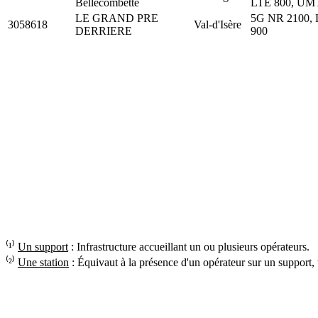
Bellecombette
LTE 800, UM
LE GRAND PRE
5G NR 2100, 
3058618
Val-d'Isère
DERRIERE
900
⁽¹⁾
Un support
: Infrastructure accueillant un ou plusieurs opérateurs.
⁽²⁾
Une station
: Équivaut à la présence d'un opérateur sur un support,