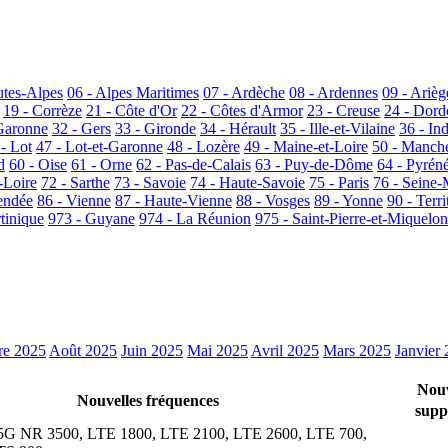
utes-Alpes
06 - Alpes Maritimes
07 - Ardèche
08 - Ardennes
09 - Arièg
19 - Corrèze
21 - Côte d'Or
22 - Côtes d'Armor
23 - Creuse
24 - Dor
Garonne
32 - Gers
33 - Gironde
34 - Hérault
35 - Ille-et-Vilaine
36 - In
 - Lot
47 - Lot-et-Garonne
48 - Lozère
49 - Maine-et-Loire
50 - Manch
d
60 - Oise
61 - Orne
62 - Pas-de-Calais
63 - Puy-de-Dôme
64 - Pyrén
-Loire
72 - Sarthe
73 - Savoie
74 - Haute-Savoie
75 - Paris
76 - Seine-
endée
86 - Vienne
87 - Haute-Vienne
88 - Vosges
89 - Yonne
90 - Terri
tinique
973 - Guyane
974 - La Réunion
975 - Saint-Pierre-et-Miquelon
re 2025
Août 2025
Juin 2025
Mai 2025
Avril 2025
Mars 2025
Janvier
Nou
Nouvelles fréquences
suppo
5G NR 3500, LTE 1800, LTE 2100, LTE 2600, LTE 700,