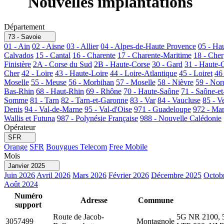
Nouvelles implantations
Département
73 - Savoie
01 - Ain
02 - Aisne
03 - Allier
04 - Alpes-de-Haute Provence
05 - Ha
Calvados
15 - Cantal
16 - Charente
17 - Charente-Maritime
18 - Cher
Finistère
2A - Corse du Sud
2B - Haute-Corse
30 - Gard
31 - Haute-
Cher
42 - Loire
43 - Haute-Loire
44 - Loire-Atlantique
45 - Loiret
46
Moselle
55 - Meuse
56 - Morbihan
57 - Moselle
58 - Nièvre
59 - Nor
Bas-Rhin
68 - Haut-Rhin
69 - Rhône
70 - Haute-Saône
71 - Saône-et
Somme
81 - Tarn
82 - Tarn-et-Garonne
83 - Var
84 - Vaucluse
85 - V
Denis
94 - Val-de-Marne
95 - Val-d'Oise
971 - Guadeloupe
972 - Mar
Wallis et Futuna
987 - Polynésie Française
988 - Nouvelle Calédonie
Opérateur
SFR
Orange
SFR
Bouygues Telecom
Free Mobile
Mois
Janvier 2025
Juin 2026
Avril 2026
Mars 2026
Février 2026
Décembre 2025
Octob
Août 2024
Numéro
Adresse
Commune
support
Route de Jacob-
5G NR 2100, 
3057499
Montagnole