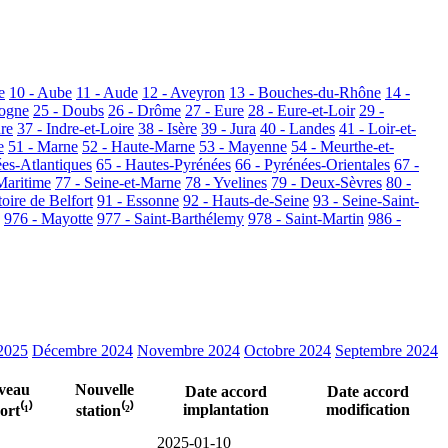
e
10 - Aube
11 - Aude
12 - Aveyron
13 - Bouches-du-Rhône
14 -
dogne
25 - Doubs
26 - Drôme
27 - Eure
28 - Eure-et-Loir
29 -
dre
37 - Indre-et-Loire
38 - Isère
39 - Jura
40 - Landes
41 - Loir-et-
e
51 - Marne
52 - Haute-Marne
53 - Mayenne
54 - Meurthe-et-
ées-Atlantiques
65 - Hautes-Pyrénées
66 - Pyrénées-Orientales
67 -
Maritime
77 - Seine-et-Marne
78 - Yvelines
79 - Deux-Sèvres
80 -
toire de Belfort
91 - Essonne
92 - Hauts-de-Seine
93 - Seine-Saint-
976 - Mayotte
977 - Saint-Barthélemy
978 - Saint-Martin
986 -
 2025
Décembre 2024
Novembre 2024
Octobre 2024
Septembre 2024
veau
Nouvelle
Date accord
Date accord
implantation
modification
rt⁽¹⁾
station⁽²⁾
2025-01-10