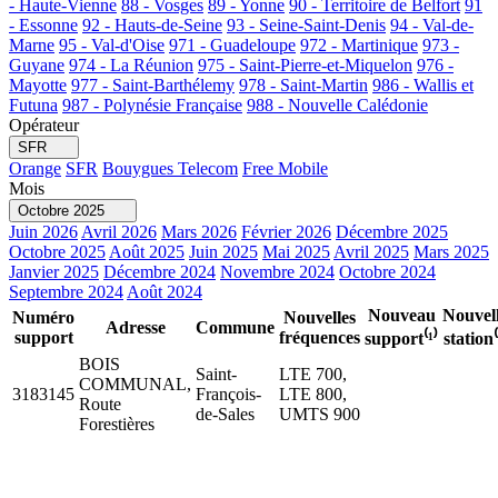
- Haute-Vienne
88 - Vosges
89 - Yonne
90 - Territoire de Belfort
91
- Essonne
92 - Hauts-de-Seine
93 - Seine-Saint-Denis
94 - Val-de-
Marne
95 - Val-d'Oise
971 - Guadeloupe
972 - Martinique
973 -
Guyane
974 - La Réunion
975 - Saint-Pierre-et-Miquelon
976 -
Mayotte
977 - Saint-Barthélemy
978 - Saint-Martin
986 - Wallis et
Futuna
987 - Polynésie Française
988 - Nouvelle Calédonie
Opérateur
SFR
Orange
SFR
Bouygues Telecom
Free Mobile
Mois
Octobre 2025
Juin 2026
Avril 2026
Mars 2026
Février 2026
Décembre 2025
Octobre 2025
Août 2025
Juin 2025
Mai 2025
Avril 2025
Mars 2025
Janvier 2025
Décembre 2024
Novembre 2024
Octobre 2024
Septembre 2024
Août 2024
Nouveau
Nouvel
Numéro
Nouvelles
Adresse
Commune
support
fréquences
support⁽¹⁾
station⁽
BOIS
Saint-
LTE 700,
COMMUNAL,
3183145
François-
LTE 800,
Route
de-Sales
UMTS 900
Forestières