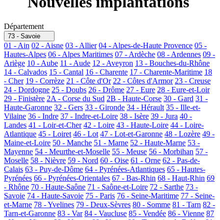
Nouvelles implantations
Département
73 - Savoie
01 - Ain
02 - Aisne
03 - Allier
04 - Alpes-de-Haute Provence
05 -
Hautes-Alpes
06 - Alpes Maritimes
07 - Ardèche
08 - Ardennes
09 -
Ariège
10 - Aube
11 - Aude
12 - Aveyron
13 - Bouches-du-Rhône
14 - Calvados
15 - Cantal
16 - Charente
17 - Charente-Maritime
18
- Cher
19 - Corrèze
21 - Côte d'Or
22 - Côtes d'Armor
23 - Creuse
24 - Dordogne
25 - Doubs
26 - Drôme
27 - Eure
28 - Eure-et-Loir
29 - Finistère
2A - Corse du Sud
2B - Haute-Corse
30 - Gard
31 -
Haute-Garonne
32 - Gers
33 - Gironde
34 - Hérault
35 - Ille-et-
Vilaine
36 - Indre
37 - Indre-et-Loire
38 - Isère
39 - Jura
40 -
Landes
41 - Loir-et-Cher
42 - Loire
43 - Haute-Loire
44 - Loire-
Atlantique
45 - Loiret
46 - Lot
47 - Lot-et-Garonne
48 - Lozère
49 -
Maine-et-Loire
50 - Manche
51 - Marne
52 - Haute-Marne
53 -
Mayenne
54 - Meurthe-et-Moselle
55 - Meuse
56 - Morbihan
57 -
Moselle
58 - Nièvre
59 - Nord
60 - Oise
61 - Orne
62 - Pas-de-
Calais
63 - Puy-de-Dôme
64 - Pyrénées-Atlantiques
65 - Hautes-
Pyrénées
66 - Pyrénées-Orientales
67 - Bas-Rhin
68 - Haut-Rhin
69
- Rhône
70 - Haute-Saône
71 - Saône-et-Loire
72 - Sarthe
73 -
Savoie
74 - Haute-Savoie
75 - Paris
76 - Seine-Maritime
77 - Seine-
et-Marne
78 - Yvelines
79 - Deux-Sèvres
80 - Somme
81 - Tarn
82 -
Tarn-et-Garonne
83 - Var
84 - Vaucluse
85 - Vendée
86 - Vienne
87