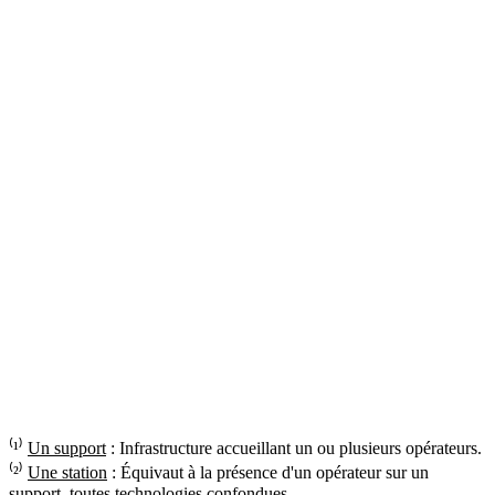
⁽¹⁾
Un support
: Infrastructure accueillant un ou plusieurs opérateurs.
⁽²⁾
Une station
: Équivaut à la présence d'un opérateur sur un
support, toutes technologies confondues.